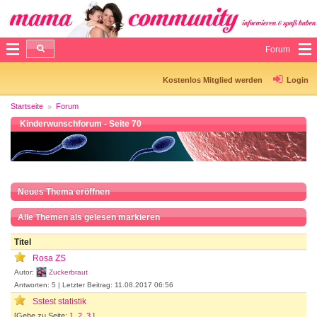
Forum
Kostenlos Mitglied werden
Login
Startseite
Forum
Kinderwunschforum - Seite 70
Neues Thema eröffnen
Alle Themen als gelesen markieren
Titel
Rosa ZS
Autor:
Zuckerbraut
Antworten: 5 | Letzter Beitrag: 11.08.2017 06:56
Sstest statistik
[Gehe zu Seite:
1
,
2
,
3
]