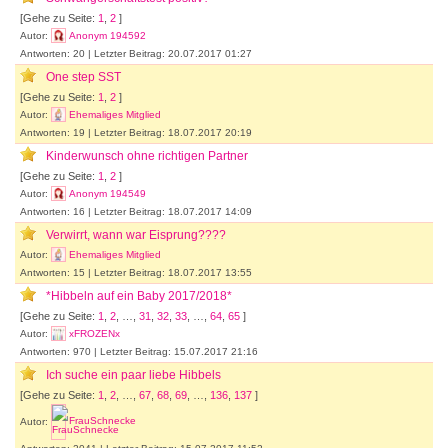
[Gehe zu Seite:
1
,
2
]
Autor:
Anonym 194592
Antworten: 20 | Letzter Beitrag: 20.07.2017 01:27
One step SST
[Gehe zu Seite:
1
,
2
]
Autor:
Ehemaliges Mitglied
Antworten: 19 | Letzter Beitrag: 18.07.2017 20:19
Kinderwunsch ohne richtigen Partner
[Gehe zu Seite:
1
,
2
]
Autor:
Anonym 194549
Antworten: 16 | Letzter Beitrag: 18.07.2017 14:09
Verwirrt, wann war Eisprung????
Autor:
Ehemaliges Mitglied
Antworten: 15 | Letzter Beitrag: 18.07.2017 13:55
*Hibbeln auf ein Baby 2017/2018*
[Gehe zu Seite:
1
,
2
, …,
31
,
32
,
33
, …,
64
,
65
]
Autor:
xFROZENx
Antworten: 970 | Letzter Beitrag: 15.07.2017 21:16
Ich suche ein paar liebe Hibbels
[Gehe zu Seite:
1
,
2
, …,
67
,
68
,
69
, …,
136
,
137
]
Autor:
FrauSchnecke