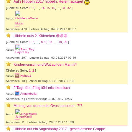
Auf's Hibbeln 2017 hibbeln. Herein spaziert
[Gehe zu Seite:
1
,
2
, …,
14
,
15
,
16
, …,
31
,
32
]
Autor:
Claudi-Mausi
Antworten: 473 | Letzter Beitrag: 04.08.2017 06:57
Hibbeln aufs 2. Käferchen 😍😍😍
[Gehe zu Seite:
1
,
2
, …,
8
,
9
,
10
, …,
19
,
20
]
Autor:
SaytoSley
Antworten: 297 | Letzter Beitrag: 03.08.2017 07:46
Kinderwunsch und Wut auf den Mann?!
[Gehe zu Seite:
1
,
2
]
Autor:
Huhuu1
Antworten: 18 | Letzter Beitrag: 01.08.2017 17:08
2 Tage überfällig fühl mich komisch
Autor:
Angelobella
Antworten: 6 | Letzter Beitrag: 28.07.2017 12:37
Meinug von denen die Ovus benutzen.. ?!?
Autor:
JungeMamii
Antworten: 11 | Letzter Beitrag: 28.07.2017 10:39
Hibbeln auf ein Augustbaby 2017 - geschlossene Gruppe