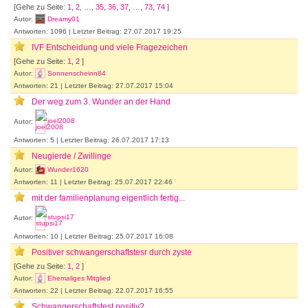
[Gehe zu Seite:
1
,
2
, …,
35
,
36
,
37
, …,
73
,
74
]
Autor:
Dreamy01
Antworten: 1096 | Letzter Beitrag: 27.07.2017 19:25
IVF Entscheidung und viele Fragezeichen
[Gehe zu Seite:
1
,
2
]
Autor:
Sonnenscheinn84
Antworten: 21 | Letzter Beitrag: 27.07.2017 15:04
Der weg zum 3. Wunder an der Hand
Autor:
joel2008
Antworten: 5 | Letzter Beitrag: 26.07.2017 17:13
Neugierde / Zwillinge
Autor:
Wunder1620
Antworten: 11 | Letzter Beitrag: 25.07.2017 22:46
mit der familienplanung eigentlich fertig...
Autor:
stupsi17
Antworten: 10 | Letzter Beitrag: 25.07.2017 16:08
Positiver schwangerschaftstesr durch zyste
[Gehe zu Seite:
1
,
2
]
Autor:
Ehemaliges Mitglied
Antworten: 22 | Letzter Beitrag: 22.07.2017 16:55
Schwangerschaftstest positiv?