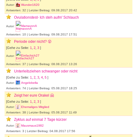
Autor:
Wunder1620
Antworten: 32 | Letzter Beitrag: 09.08.2017 20:42
Ovulationstest- Ich steh aufm' Schlauch
Autor:
MamavonA
Antworten: 10 | Letzter Beitrag: 09.08.2017 17:51
Periode oder nicht? 😲
[Gehe zu Seite:
1
,
2
,
3
]
Autor:
Einfachich27
Antworten: 37 | Letzter Beitrag: 08.08.2017 13:26
Unterleibziehen schwanger oder nicht
[Gehe zu Seite:
1
,
2
,
3
,
4
,
5
]
Autor:
Angelobella
Antworten: 74 | Letzter Beitrag: 05.08.2017 18:25
Zeigt her eure Orakel 🤗
[Gehe zu Seite:
1
,
2
,
3
]
Autor:
Ehemaliges Mitglied
Antworten: 38 | Letzter Beitrag: 05.08.2017 11:49
Zyklus auf einmal 7 Tage kürzer
Autor:
Mausmaus1982
Antworten: 3 | Letzter Beitrag: 04.08.2017 17:56