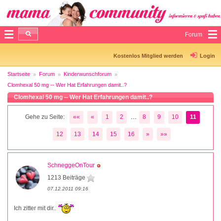
Forum
Kostenlos Mitglied werden
Login
Startseite
Forum
Kinderwunschforum
Clomhexal 50 mg -- Wer Hat Erfahrungen damit..?
Clomhexal 50 mg -- Wer Hat Erfahrungen damit..?
...
Gehe zu Seite:
««
«
1
2
8
9
10
11
12
13
14
15
16
»
»»
SchneggeOnTour
1213 Beiträge
07.12.2011 09:16
Ich zitter mit dir..