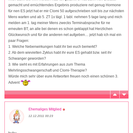
gemacht und ernüchterndes Ergebnis produziere net genug Hormone
für nen ES jetzt hat er mir Clomi 50 aufgeschrieben soll bis zur nächsten
Mens warten und ab 5. ZT 1x tägl. 1 tabl. nehmen 5 tage lang und mich
melden am 1. tag meiner Mens zwecks Terminabsprache für ne
erneuten BT, an alle bei denen es schon geklappt hat Herzlichen
Glückwunsch und für die anderen net aufgeben.... jetzt hab ich mal ein
paar Fragen:
1. Welche Nebenwirkungen habt ihr bei euch bemerkt?
2. Ab dem wievielten Zyklus habt ihr eure ES gehabt bzw. seit ihr
Schwanger geworden?
3. Wie sieht es mit Erfahrungen aus zum Thema
Mehrlingsschwangerschaft und Clomi-Therapie?
Würde mich sehr über eure Antworten freuen noch einen schönen 3.
Advent
Ehemaliges Mitglied
12.12.2011 00:23
huhu...