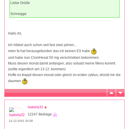
Liebe Grüße
Schnegge
Hallo ihr,
Ich hibbel auch schon seit fast zwei jahren...
mein fa hat herausgefunden das ich keinen ES habe
und habe nun ClomHexal 50 mg verschrieben bekommen.
Muss diesen monat damit anfangen, also sobald meine Mens kommt
(sollte eigentlich am 13.12. kommen)
Hoffe es klappt diesen monat oder gleich im ersten zyklus, drückt mir die
daumen
isabela32
12247 Beiträge
12.12.2011 20:28