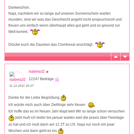
Dankeschön..
Naja, nachdem wir so lange auf unseren Sonnenschein warten
mussten, sind wir was das Geschlecht angeht nicht anspruchsvoll und
freuen uns einfach wenn überhaupt alles gut geht und es gesund zur
Welt kommt..
Drücke euch die Daumen das Clomhexal anschlägt..
isabela32
12247 Beiträge
11.12.2011 20:27
Danke für die Liebe Begrüßung
ich würde mich auch über Zwillinge sehr freuen
Ich hoffe das es im Neuen Jahr klapt weil Wir so lange schon versuchen
jetzt muß ich leider bis januar warten weil die praxis über Feiertage
zu hat und ich muß dann am 12 ZT zu US. Naja nur noch ein paar
Wochen und dann geht es los