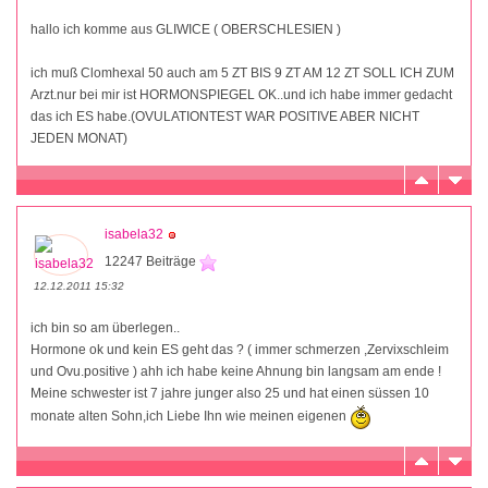
hallo ich komme aus GLIWICE ( OBERSCHLESIEN )
ich muß Clomhexal 50 auch am 5 ZT BIS 9 ZT AM 12 ZT SOLL ICH ZUM
Arzt.nur bei mir ist HORMONSPIEGEL OK..und ich habe immer gedacht
das ich ES habe.(OVULATIONTEST WAR POSITIVE ABER NICHT
JEDEN MONAT)
isabela32
12247 Beiträge
12.12.2011 15:32
ich bin so am überlegen..
Hormone ok und kein ES geht das ? ( immer schmerzen ,Zervixschleim
und Ovu.positive ) ahh ich habe keine Ahnung bin langsam am ende !
Meine schwester ist 7 jahre junger also 25 und hat einen süssen 10
monate alten Sohn,ich Liebe Ihn wie meinen eigenen