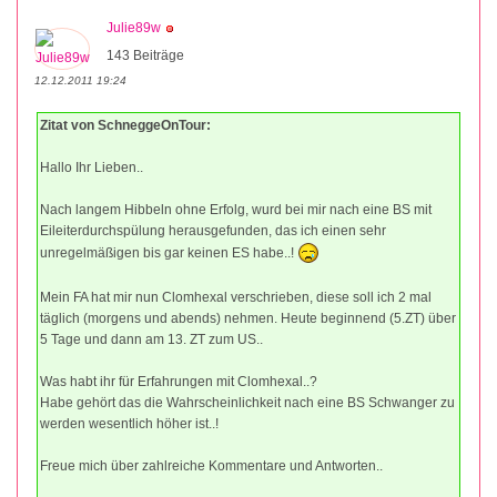
Julie89w
143 Beiträge
12.12.2011 19:24
Zitat von SchneggeOnTour:
Hallo Ihr Lieben..
Nach langem Hibbeln ohne Erfolg, wurd bei mir nach eine BS mit
Eileiterdurchspülung herausgefunden, das ich einen sehr
unregelmäßigen bis gar keinen ES habe..!
Mein FA hat mir nun Clomhexal verschrieben, diese soll ich 2 mal
täglich (morgens und abends) nehmen. Heute beginnend (5.ZT) über
5 Tage und dann am 13. ZT zum US..
Was habt ihr für Erfahrungen mit Clomhexal..?
Habe gehört das die Wahrscheinlichkeit nach eine BS Schwanger zu
werden wesentlich höher ist..!
Freue mich über zahlreiche Kommentare und Antworten..