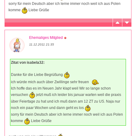
sorry für mein Deutsch aber ich lerne immer noch weil ich aus Polen
komme
Liebe Grüße
Ehemaliges Mitglied
11.12.2011 21:35
Zitat von isabela32:
Danke für die Liebe Begrüßung
ich würde mich auch über Zwillinge sehr freuen
Ich hoffe das es im Neuen Jahr klapt weil Wir so lange schon
versuchen
jetzt muß ich leider bis januar warten weil die praxis
über Feiertage zu hat und ich muß dann am 12 ZT zu US. Naja nur
noch ein paar Wochen und dann geht es los
sorry für mein Deutsch aber ich lerne immer noch weil ich aus Polen
komme
Liebe Grüße