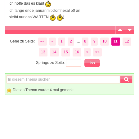
ich hoffe das es klapt
ich fange ende januar mit clomhexal 50 an.
bleibt nur das WARTEN
)
...
Gehe zu Seite:
««
«
1
2
8
9
10
11
12
13
14
15
16
»
»»
Springe zu Seite:
Dieses Thema wurde 4 mal gemerkt