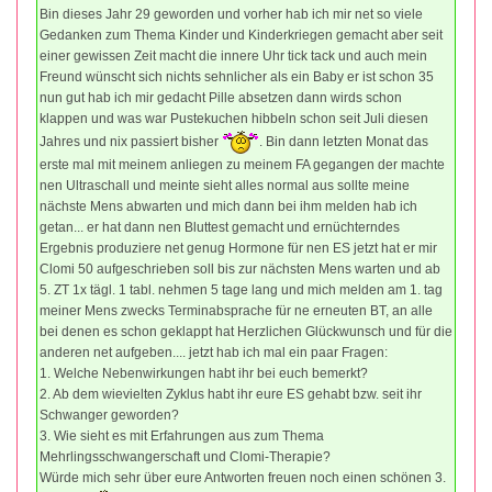
Bin dieses Jahr 29 geworden und vorher hab ich mir net so viele
Gedanken zum Thema Kinder und Kinderkriegen gemacht aber seit
einer gewissen Zeit macht die innere Uhr tick tack und auch mein
Freund wünscht sich nichts sehnlicher als ein Baby er ist schon 35
nun gut hab ich mir gedacht Pille absetzen dann wirds schon
klappen und was war Pustekuchen hibbeln schon seit Juli diesen
Jahres und nix passiert bisher
. Bin dann letzten Monat das
erste mal mit meinem anliegen zu meinem FA gegangen der machte
nen Ultraschall und meinte sieht alles normal aus sollte meine
nächste Mens abwarten und mich dann bei ihm melden hab ich
getan... er hat dann nen Bluttest gemacht und ernüchterndes
Ergebnis produziere net genug Hormone für nen ES jetzt hat er mir
Clomi 50 aufgeschrieben soll bis zur nächsten Mens warten und ab
5. ZT 1x tägl. 1 tabl. nehmen 5 tage lang und mich melden am 1. tag
meiner Mens zwecks Terminabsprache für ne erneuten BT, an alle
bei denen es schon geklappt hat Herzlichen Glückwunsch und für die
anderen net aufgeben.... jetzt hab ich mal ein paar Fragen:
1. Welche Nebenwirkungen habt ihr bei euch bemerkt?
2. Ab dem wievielten Zyklus habt ihr eure ES gehabt bzw. seit ihr
Schwanger geworden?
3. Wie sieht es mit Erfahrungen aus zum Thema
Mehrlingsschwangerschaft und Clomi-Therapie?
Würde mich sehr über eure Antworten freuen noch einen schönen 3.