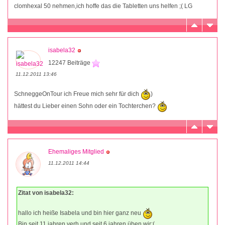
clomhexal 50 nehmen,ich hoffe das die Tabletten uns helfen ;( LG
isabela32
12247 Beiträge
11.12.2011 13:46
SchneggeOnTour ich Freue mich sehr für dich
)
hättest du Lieber einen Sohn oder ein Tochterchen?
Ehemaliges Mitglied
11.12.2011 14:44
Zitat von isabela32:
hallo ich heiße Isabela und bin hier ganz neu
Bin seit 11 jahren verh.und seit 6 jahren üben wir;(