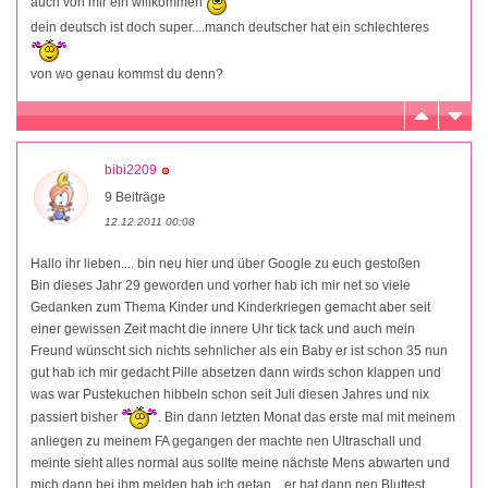
auch von mir ein willkommen
dein deutsch ist doch super....manch deutscher hat ein schlechteres
von wo genau kommst du denn?
bibi2209
9 Beiträge
12.12.2011 00:08
Hallo ihr lieben.... bin neu hier und über Google zu euch gestoßen
Bin dieses Jahr 29 geworden und vorher hab ich mir net so viele
Gedanken zum Thema Kinder und Kinderkriegen gemacht aber seit
einer gewissen Zeit macht die innere Uhr tick tack und auch mein
Freund wünscht sich nichts sehnlicher als ein Baby er ist schon 35 nun
gut hab ich mir gedacht Pille absetzen dann wirds schon klappen und
was war Pustekuchen hibbeln schon seit Juli diesen Jahres und nix
passiert bisher
. Bin dann letzten Monat das erste mal mit meinem
anliegen zu meinem FA gegangen der machte nen Ultraschall und
meinte sieht alles normal aus sollte meine nächste Mens abwarten und
mich dann bei ihm melden hab ich getan... er hat dann nen Bluttest