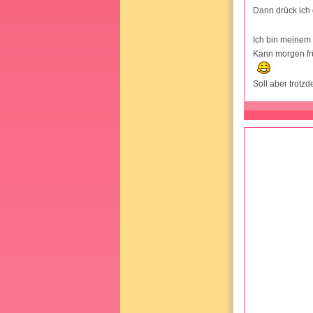
Dann drück ich 
Ich bin meinem 
Kann morgen frü
Soll aber trot