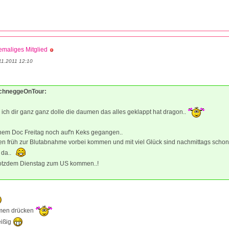
maliges Mitglied
11.2011 12:10
SchneggeOnTour:
ich dir ganz ganz dolle die daumen das alles geklappt hat dragon..
nem Doc Freitag noch auf'n Keks gegangen..
n früh zur Blutabnahme vorbei kommen und mit viel Glück sind nachmittags schon
 da..
trotzdem Dienstag zum US kommen..!
umen drücken
eißig