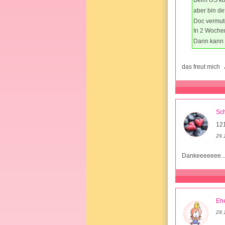
Beim US ko
aber bin de
Doc vermute
In 2 Woche
Dann kann 
das freut mich
Sc
12
29.
Dankeeeeeee..
Ehe
29.