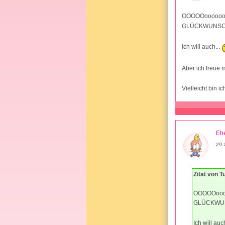
OOOOOooooooh
GLÜCKWUNSCH!!!
Ich will auch...
Aber ich freue m
Vielleicht bin i
Ehe
29.
Zitat von Tu
OOOOOoooo
GLÜCKWUNSC
Ich will auc