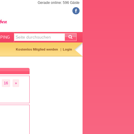
Gerade online: 596 Gäste
FORUM
Meine Forenthemen
Meine Forenbeiträge
PING
Gemerkte Themen
Kostenlos Mitglied werden
Login
Neueste Themen
Aktuell diskutiert
Forenticker
16
»
Forenbilder
Forenregeln