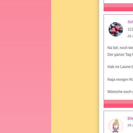
Sc
12
28.
Na toll, noch k
Der ganze Tag 
Hab ne Laune b
Naja morgen frü
Wünsche euch n
Ehe
28.