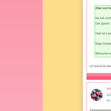
Zitat von 
Na toll, no
Der ganze 
Hab ne Lau
Naja morgen
Wünsche eu
ich drück dir 
Sc
12
29.
Aaaaaaaaaaaaa