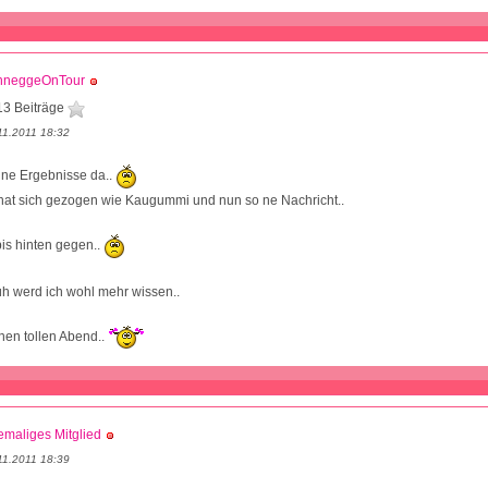
hneggeOnTour
13 Beiträge
11.2011 18:32
eine Ergebnisse da..
hat sich gezogen wie Kaugummi und nun so ne Nachricht..
is hinten gegen..
h werd ich wohl mehr wissen..
en tollen Abend..
maliges Mitglied
11.2011 18:39