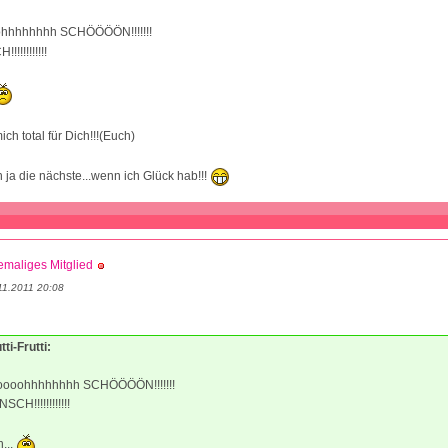
hhhhhhh SCHÖÖÖÖN!!!!!!!
!!!!!!!!!
ich total für Dich!!!(Euch)
ch ja die nächste...wenn ich Glück hab!!!
maliges Mitglied
11.2011 20:08
tti-Frutti:
oohhhhhhhh SCHÖÖÖÖN!!!!!!!
H!!!!!!!!!!!!
h...