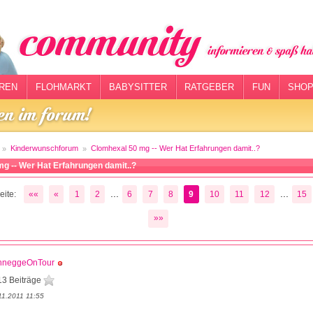
REN
FLOHMARKT
BABYSITTER
RATGEBER
FUN
SHOP
Kinderwunschforum
Clomhexal 50 mg -- Wer Hat Erfahrungen damit..?
g -- Wer Hat Erfahrungen damit..?
...
...
eite:
««
«
1
2
6
7
8
9
10
11
12
15
»»
hneggeOnTour
13 Beiträge
11.2011 11:55