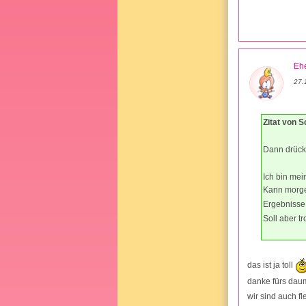
Ehe
27.
Zitat von 
Dann drück 
Ich bin mei
Kann morge
Ergebnisse
Soll aber 
das ist ja toll
danke fürs da
wir sind auch fl