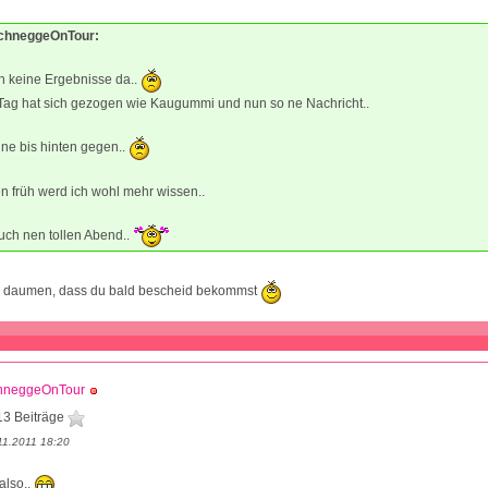
SchneggeOnTour:
ch keine Ergebnisse da..
Tag hat sich gezogen wie Kaugummi und nun so ne Nachricht..
ne bis hinten gegen..
 früh werd ich wohl mehr wissen..
ch nen tollen Abend..
die daumen, dass du bald bescheid bekommst
hneggeOnTour
13 Beiträge
11.2011 18:20
lso..