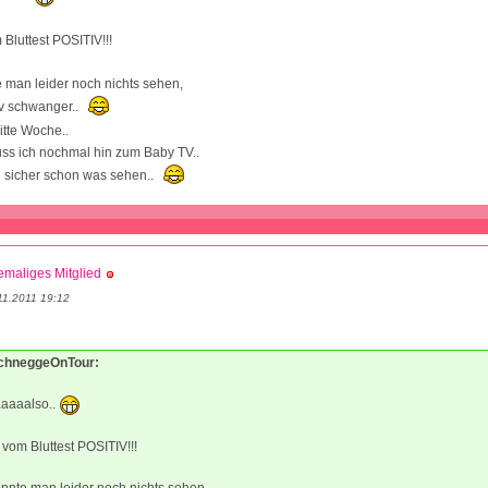
Bluttest POSITIV!!!
 man leider noch nichts sehen,
iv schwanger..
itte Woche..
ss ich nochmal hin zum Baby TV..
sicher schon was sehen..
maliges Mitglied
11.2011 19:12
SchneggeOnTour:
aaaalso..
vom Bluttest POSITIV!!!