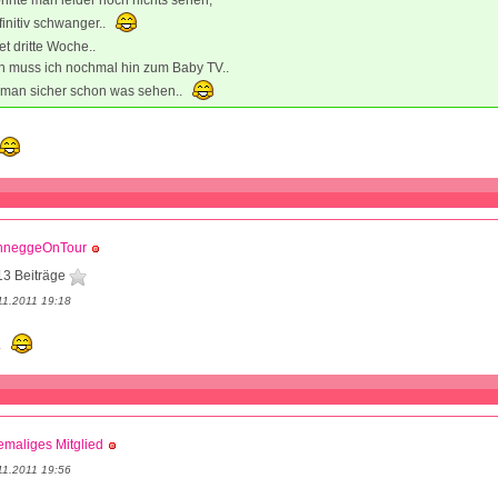
nnte man leider noch nichts sehen,
finitiv schwanger..
t dritte Woche..
n muss ich nochmal hin zum Baby TV..
man sicher schon was sehen..
hneggeOnTour
13 Beiträge
11.2011 19:18
.
maliges Mitglied
11.2011 19:56