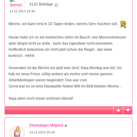
3132 Beiträge
13.11.2013 16:34
Menno, ich kann erst in 10 Tagen testen, wenns Sinn machen soll..
Heute habe ich so ein komisches ziehn im Bauch, wie Mensschmerzen
aber längst nicht so dolle.. kann das irgendwie nicht einordnen.
Hoffentlich bekomme ich nicht jetzt schon die Regel.. das wäre
komisch.. mhhh
Ansonsten ist die Woche bis jetzt iwie doof. Naja Montag war toll, ich
hab ne neue Frisur, völlig anders als vorher und meine ganzen
Arbeitskollegen waren begeistert. Das war cool.
Sonst war es so eine Nasskallte-Nebel-Will-Im-Bett bleiben Woche...
Naja allen noch einen schönen Abend!
Ehemaliges Mitglied
13.11.2013 20:18