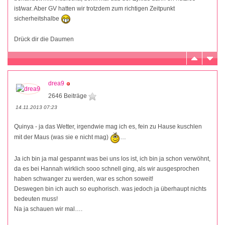
ist/war. Aber GV hatten wir trotzdem zum richtigen Zeitpunkt
sicherheitshalbe
Drück dir die Daumen
drea9
2646 Beiträge
14.11.2013 07:23
Quinya - ja das Wetter, irgendwie mag ich es, fein zu Hause kuschlen
mit der Maus (was sie e nicht mag)
…
Ja ich bin ja mal gespannt was bei uns los ist, ich bin ja schon verwöhnt,
da es bei Hannah wirklich sooo schnell ging, als wir ausgesprochen
haben schwanger zu werden, war es schon soweit!
Deswegen bin ich auch so euphorisch. was jedoch ja überhaupt nichts
bedeuten muss!
Na ja schauen wir mal….