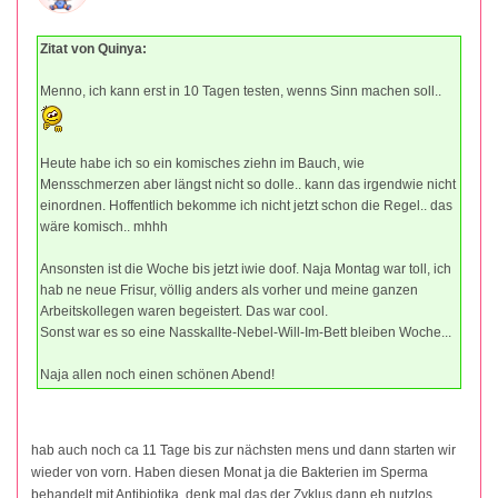
Zitat von Quinya:
Menno, ich kann erst in 10 Tagen testen, wenns Sinn machen soll..
Heute habe ich so ein komisches ziehn im Bauch, wie
Mensschmerzen aber längst nicht so dolle.. kann das irgendwie nicht
einordnen. Hoffentlich bekomme ich nicht jetzt schon die Regel.. das
wäre komisch.. mhhh
Ansonsten ist die Woche bis jetzt iwie doof. Naja Montag war toll, ich
hab ne neue Frisur, völlig anders als vorher und meine ganzen
Arbeitskollegen waren begeistert. Das war cool.
Sonst war es so eine Nasskallte-Nebel-Will-Im-Bett bleiben Woche...
Naja allen noch einen schönen Abend!
hab auch noch ca 11 Tage bis zur nächsten mens und dann starten wir
wieder von vorn. Haben diesen Monat ja die Bakterien im Sperma
behandelt mit Antibiotika, denk mal das der Zyklus dann eh nutzlos