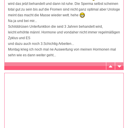
wird das jetzt behandelt und dann ist ruhe. Die Sperma selbst scheinen
total gut zu sein bis auf die Fromen sind nicht ganz optimal aber Urologe
meint das macht die Masse wieder wett. hehe
Na ja und bei mir...
Schilddrüsen Unterfunktion die seid 3 Jahren behandelt wird,
leicht erhöhte männl. Hormone und vondaher nicht immer regelmäßigen
Zyklus und ES
und dazu auch noch 3.Schichtig Arbeiten...
Montag krieg ich noch mal ne Auswertung von meinen Hormonen mal
sehn wie es dann weiter geht...