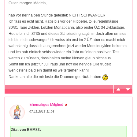
Guten morgen Mädels,
hab vor ner halben Stunde getestet: NICHT SCHWANGER
Ich fass es echt nicht. Hatte bis vor der Hibbelei, tolle, regelmäsige
30/31 Tage Zyklen. Letzten Monat dann, also erster ÜZ: 34 Zyklustage.
Heute bin ich ZT35 und dieses Scheissding sagt mir doch allen ernstes
ich bin nicht schwanger! Ich weiss bin erst im 2.ÜZ aber es macht mich
wahnsinnig dass ich ausgerechnet jetzt wieder Monsterzyklen bekomm
und ich hab einfach schiss wieder ein Jahr auf einen positiven Test
warten zu müssen, dass halten meine Nerven glaub nicht aus.
Somit bin ich jetzt für Juli raus und hoff die nervige Olle trudelt
wenigstens bald ein damit es weitergehen kann!
Danke an alle die mir feste die Daumen gedrückt haben
Ehemaliges Mitglied
07.11.2013 11:03
Zitat von BAM83: