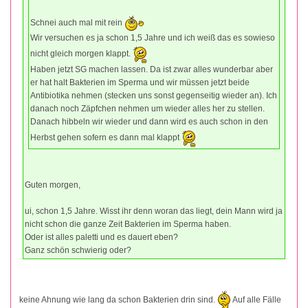
Schnei auch mal mit rein
Wir versuchen es ja schon 1,5 Jahre und ich weiß das es sowieso
nicht gleich morgen klappt.
Haben jetzt SG machen lassen. Da ist zwar alles wunderbar aber
er hat halt Bakterien im Sperma und wir müssen jetzt beide
Antibiotika nehmen (stecken uns sonst gegenseitig wieder an). Ich
danach noch Zäpfchen nehmen um wieder alles her zu stellen.
Danach hibbeln wir wieder und dann wird es auch schon in den
Herbst gehen sofern es dann mal klappt
Guten morgen,
ui, schon 1,5 Jahre. Wisst ihr denn woran das liegt, dein Mann wird ja
nicht schon die ganze Zeit Bakterien im Sperma haben.
Oder ist alles paletti und es dauert eben?
Ganz schön schwierig oder?
keine Ahnung wie lang da schon Bakterien drin sind.
Auf alle Fälle