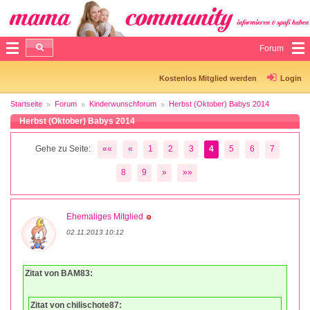
Forum
Kostenlos Mitglied werden
Login
Startseite
Forum
Kinderwunschforum
Herbst (Oktober) Babys 2014
Herbst (Oktober) Babys 2014
Gehe zu Seite:
««
«
1
2
3
4
5
6
7
8
9
»
»»
Ehemaliges Mitglied
02.11.2013 10:12
Zitat von BAM83:
Zitat von chilischote87: