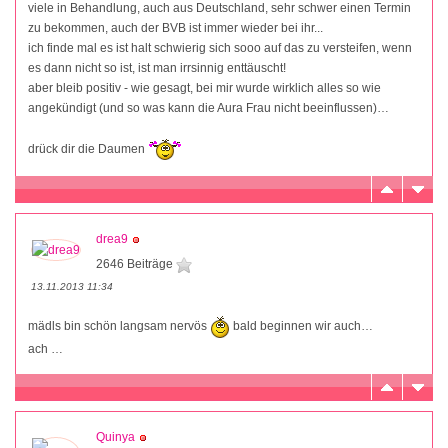
viele in Behandlung, auch aus Deutschland, sehr schwer einen Termin
zu bekommen, auch der BVB ist immer wieder bei ihr...
ich finde mal es ist halt schwierig sich sooo auf das zu versteifen, wenn
es dann nicht so ist, ist man irrsinnig enttäuscht!
aber bleib positiv - wie gesagt, bei mir wurde wirklich alles so wie
angekündigt (und so was kann die Aura Frau nicht beeinflussen)…
drück dir die Daumen
drea9
2646 Beiträge
13.11.2013 11:34
mädls bin schön langsam nervös
bald beginnen wir auch…
ach …
Quinya