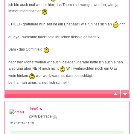
ich bin auch mal wieder hier, das Thema schwanger werden, wird ja
immer interessanter
CHILLI - gratuliere nun seit ihr ein Ehepaar? wie fühlt es sich an
???
quinya - welcome back! seid ihr schon fleissig gestartet?
Bam - das tut mir leid
nächsten Monat wollen wir auch loslegen, gerade hätte ich auch einen
Eisprung aber NEIN noch nicht
Will weihnachten noch ein Glas
wein trinken
wer weiß wann es dann einschlägt…
bei hannah gings ja ziemlich schnell!
drea9
2646 Beiträge
12.11.2013 11:18