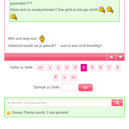
geworden???
Ohne sich zu verabschieden? Das geht ja mal gar nicht!
Mhh und weg isse..
Vielleicht wurde sie ja gekickt? ... und es war nicht freiwillig?
Gehe zu Seite:
««
«
1
2
3
4
5
6
7
8
9
»
»»
Springe zu Seite:
Dieses Thema wurde 2 mal gemerkt