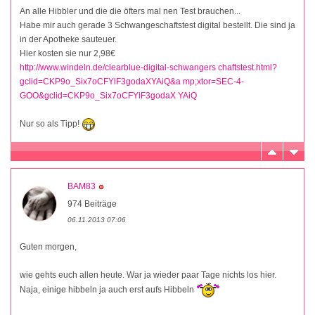
An alle Hibbler und die die öfters mal nen Test brauchen...
Habe mir auch gerade 3 Schwangeschaftstest digital bestellt. Die sind ja
in der Apotheke sauteuer.
Hier kosten sie nur 2,98€
http://www.windeln.de/clearblue-digital-schwangers chaftstest.html?
gclid=CKP9o_Six7oCFYlF3godaXYAiQ&a mp;xtor=SEC-4-
GOO&gclid=CKP9o_Six7oCFYlF3godaX YAiQ
Nur so als Tipp!
BAM83
974 Beiträge
06.11.2013 07:06
Guten morgen,
wie gehts euch allen heute. War ja wieder paar Tage nichts los hier.
Naja, einige hibbeln ja auch erst aufs Hibbeln