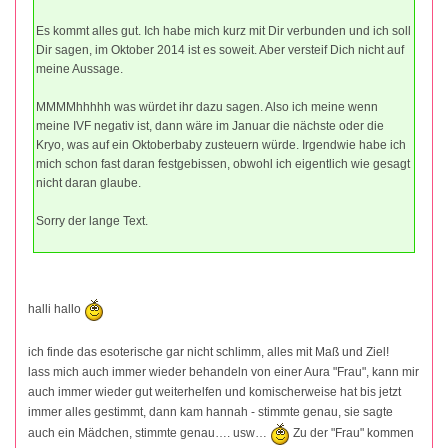
Es kommt alles gut. Ich habe mich kurz mit Dir verbunden und ich soll
Dir sagen, im Oktober 2014 ist es soweit. Aber versteif Dich nicht auf
meine Aussage.
MMMMhhhhh was würdet ihr dazu sagen. Also ich meine wenn
meine IVF negativ ist, dann wäre im Januar die nächste oder die
Kryo, was auf ein Oktoberbaby zusteuern würde. Irgendwie habe ich
mich schon fast daran festgebissen, obwohl ich eigentlich wie gesagt
nicht daran glaube.
Sorry der lange Text.
halli hallo
ich finde das esoterische gar nicht schlimm, alles mit Maß und Ziel!
lass mich auch immer wieder behandeln von einer Aura "Frau", kann mir
auch immer wieder gut weiterhelfen und komischerweise hat bis jetzt
immer alles gestimmt, dann kam hannah - stimmte genau, sie sagte
auch ein Mädchen, stimmte genau…. usw…
Zu der "Frau" kommen