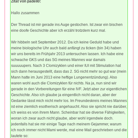
Zitat von padeli0:
Hallo zusammen
Der Thread ist mir gerade ins Auge gestochen. Ist zwar ein bischen
eine doofe Geschichte aber ich erzähl trotzdem kurz mal.
Wir hibbeln seit September 2012. Da ich keine Geduld habe und
meine biologische Uhr auch bald anfängt zu ticken (bin 34) haben
wir uns bereits im Frühjahr 2013 untersuchen lassen. Ich habe eine
schwache GKS und das SG meines Mannes war damals
suuuuupers. Nach 3 Clomizyklen und einer IUI mit Stimulation hat
sich dann herausgestellt, dass das 2. SG nicht mehr so gut war (mein
Mann hatte im Juni 2013 eine heftige Lungenentzündung). Also
waren wohl auch die Clomizyklen für nichts. Na ja, nun sind wir
gerade in den Vorbereitungen für eine IVF. Jetzt aber zur eigentlichen
Geschichte. Also ich glaube ja eingentlich nicht daran, aber der
Gedanke lässt mich nicht mehr los. Im Freundeskreis meines Mannes
ist eine ziemlich esotherisch angehaucht. Also sie spricht nie darüber,
ich weiss es von ihrem Mann. Scheinbar hat sie diverse Fähigkeiten,
woran ich zwar auch nicht glaube, aber wohl irgendwie doch.
jedenfalls hat sie mir einige Tage nach meinem Gejammer, warum
ich noch immer nicht Mami werde, mal eine Mail geschrieben und die
lautete so: