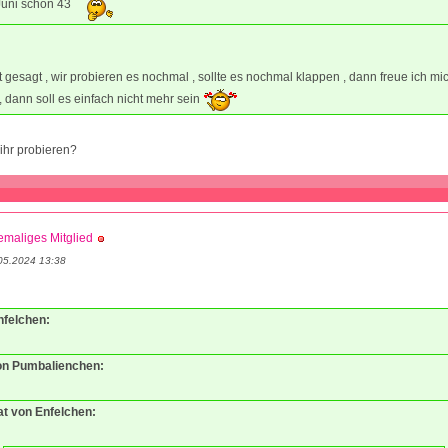
Juni schon 43
zt gesagt , wir probieren es nochmal , sollte es nochmal klappen , dann freue ich mi
, dann soll es einfach nicht mehr sein
 ihr probieren?
maliges Mitglied
05.2024 13:38
nfelchen:
von Pumbalienchen:
at von Enfelchen: