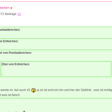
felchen
272 Beiträge
4
Pumbalienchen:
on Enfelchen:
tat von Pumbalienchen:
Zitat von Enfelchen:
...
 werde im Juli auch 42
ja es ist echt ein hin und her der Gefühle , was ist richtig
 was ist falsch