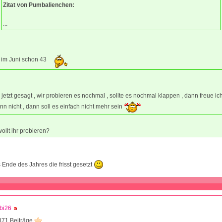
Zitat von Pumbalienchen:
...
h im Juni schon 43
 jetzt gesagt , wir probieren es nochmal , sollte es nochmal klappen , dann freue ich
n nicht , dann soll es einfach nicht mehr sein
ollt ihr probieren?
s Ende des Jahres die frisst gesetzt
bi26
871 Beiträge