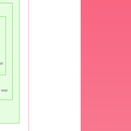
wir
nd was