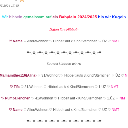
05.2024 17:45
Wir
hibbeln
gemeinsam
auf
ein
Babylein 2024/2025
bis wir Kugeln
Daten fürs Hibbeln
♡ Name
♡ Alter/Wohnort ♡ Hibbelt auf x.Kind/Sternchen ♡ ÜZ ♡
NMT
❤•.¸✿¸.•❤•.¸✿¸.•❤•.¸✿¸.•❤•.¸✿¸.•❤•.¸✿¸.•❤•.¸✿¸.•❤
Derzeit Hibbeln wir zu
Mamamitherz16(Alina)
♡ 31/Wohnort ♡ Hibbelt aufs 3.Kind/Sternchen ♡ ÜZ ♡
N
♡ Tifa
♡ 31/Wohnort ♡ Hibbelt aufs 4.Kind/Sternchen ♡ 1.ÜZ ♡
NMT
♡ Pumbalienchen
♡ 41/Wohnort ♡ Hibbelt auf x.Kind/Sternchen ♡ 1.ÜZ ♡
NMT
♡ Name
♡ Alter/Wohnort ♡ Hibbelt auf x.Kind/Sternchen ♡ ÜZ ♡
NMT
❤•.¸✿¸.•❤•.¸✿¸.•❤•.¸✿¸.•❤•.¸✿¸.•❤•.¸✿¸.•❤•.¸✿¸.•❤