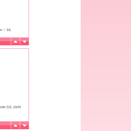
❤•
♡ FA
ste (UL zieht