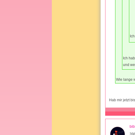
Ic
Ich hab
und wen
Wie lange w
Hab mir jetzt bi
bib
39