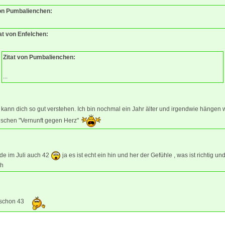
von Pumbalienchen:
at von Enfelchen:
Zitat von Pumbalienchen:
...
 kann dich so gut verstehen. Ich bin nochmal ein Jahr älter und irgendwie hängen 
ischen "Vernunft gegen Herz"
de im Juli auch 42
ja es ist echt ein hin und her der Gefühle , was ist richtig u
ch
 schon 43