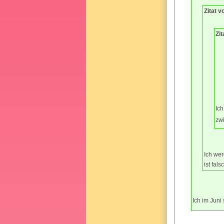
Zitat 
Zit
Ich
zw
Ich wer
ist fals
Ich im Juni