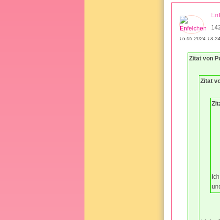
En
14
16.05.2024 13:2
Zitat von 
Zitat v
Zi
Ich
und