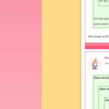
Ich im 
Ich hab jet
wenn nicht 
Wie lange wollt
Ehe
16.
Zitat von E
Zitat 
Zit