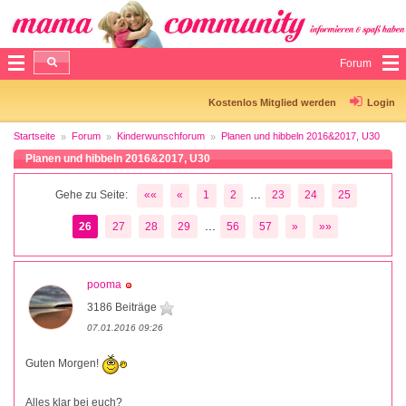
Forum
Kostenlos Mitglied werden
Login
Startseite
Forum
Kinderwunschforum
Planen und hibbeln 2016&2017, U30
Planen und hibbeln 2016&2017, U30
...
Gehe zu Seite:
««
«
1
2
23
24
25
...
26
27
28
29
56
57
»
»»
pooma
3186 Beiträge
07.01.2016 09:26
Guten Morgen!
Alles klar bei euch?