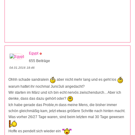
Egypt
655 Beiträge
04.01.2016 18:46
Ohhh schade sandralein
aber nicht mehr lang und es geht los
warum hattet ihr nochmal Juni/Juli angedacht?
Wir starten im März und ich bin echt nervös zwischendurch... Aber ich
denke, dass das dazu gehört oder?
Ich habe gerade das Proble,m dass meine Mens, die bisher immer
schön gleichmäßig kam, jetzt etwas größere Schritte nach hinten macht.
Was vorher 26/27 Tage waren, sind beim letzten mal 30 Tage gewesen
Hoffe es pendelt sich wieder ein