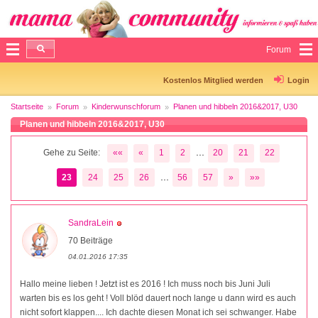
Forum
Kostenlos Mitglied werden
Login
Startseite
Forum
Kinderwunschforum
Planen und hibbeln 2016&2017, U30
Planen und hibbeln 2016&2017, U30
...
Gehe zu Seite:
««
«
1
2
20
21
22
...
23
24
25
26
56
57
»
»»
SandraLein
70 Beiträge
04.01.2016 17:35
Hallo meine lieben ! Jetzt ist es 2016 ! Ich muss noch bis Juni Juli
warten bis es los geht ! Voll blöd dauert noch lange u dann wird es auch
nicht sofort klappen.... Ich dachte diesen Monat ich sei schwanger. Habe