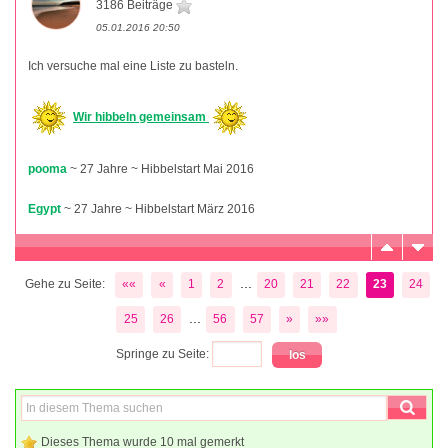
3186 Beiträge
05.01.2016 20:50
Ich versuche mal eine Liste zu basteln.
Wir hibbeln gemeinsam
pooma
~ 27 Jahre ~ Hibbelstart Mai 2016
Egypt
~ 27 Jahre ~ Hibbelstart März 2016
...
Gehe zu Seite:
««
«
1
2
20
21
22
23
24
...
25
26
56
57
»
»»
Springe zu Seite:
Dieses Thema wurde 10 mal gemerkt