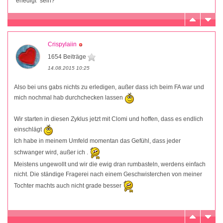
"erledigt" sein?
Crispylaiin
1654 Beiträge
14.08.2015 10:25
Also bei uns gabs nichts zu erledigen, außer dass ich beim FA war und
mich nochmal hab durchchecken lassen
Wir starten in diesen Zyklus jetzt mit Clomi und hoffen, dass es endlich
einschlägt
Ich habe in meinem Umfeld momentan das Gefühl, dass jeder
schwanger wird, außer ich .
Meistens ungewollt und wir die ewig dran rumbasteln, werdens einfach
nicht. Die ständige Fragerei nach einem Geschwisterchen von meiner
Tochter machts auch nicht grade besser