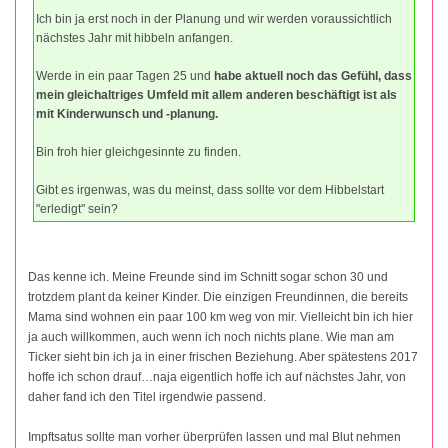
Ich bin ja erst noch in der Planung und wir werden voraussichtlich
nächstes Jahr mit hibbeln anfangen.
Werde in ein paar Tagen 25 und
habe aktuell noch das Gefühl, dass
mein gleichaltriges Umfeld mit allem anderen beschäftigt ist als
mit Kinderwunsch und -planung.
Bin froh hier gleichgesinnte zu finden.
Gibt es irgenwas, was du meinst, dass sollte vor dem Hibbelstart
"erledigt" sein?
Das kenne ich. Meine Freunde sind im Schnitt sogar schon 30 und
trotzdem plant da keiner Kinder. Die einzigen Freundinnen, die bereits
Mama sind wohnen ein paar 100 km weg von mir. Vielleicht bin ich hier
ja auch willkommen, auch wenn ich noch nichts plane. Wie man am
Ticker sieht bin ich ja in einer frischen Beziehung. Aber spätestens 2017
hoffe ich schon drauf…naja eigentlich hoffe ich auf nächstes Jahr, von
daher fand ich den Titel irgendwie passend.
Impftsatus sollte man vorher überprüfen lassen und mal Blut nehmen