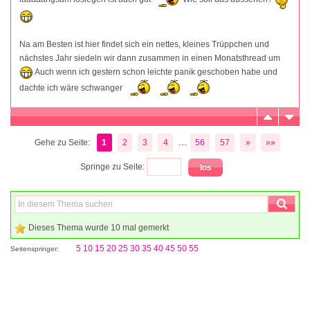
Na am Besten ist hier findet sich ein nettes, kleines Trüppchen und
nächstes Jahr siedeln wir dann zusammen in einen Monatsthread um
Auch wenn ich gestern schon leichte panik geschoben habe und
dachte ich wäre schwanger
...
Gehe zu Seite:
1
2
3
4
56
57
»
»»
Springe zu Seite:
Dieses Thema wurde 10 mal gemerkt
5
10
15
20
25
30
35
40
45
50
55
Seitenspringer: