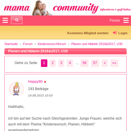
Forum
Kostenlos Mitglied werden
Login
Startseite
Forum
Kinderwunschforum
Planen und hibbeln 2016&2017, U30
Planen und hibbeln 2016&2017, U30
...
Gehe zu Seite:
1
2
3
4
56
57
»
»»
Happy90
193 Beiträge
14.08.2015 10:03
Hallihallo,
ich bin auf der Suche nach Gleichgesinnten. Junge Frauen, welche sich
auch mit dem Thema "Kinderwunsch, Planen, Hibbeln"
auseinandersetzen.