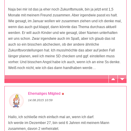
Naja bei mir ist das ja eher noch Zukunftsmusik, bin ja jetzt erst 1,5
Monate mit meinem Freund zusammen. Aber irgendwie passt es halt.
Wie gesagt, im Januar wollen wir zusammen ziehen und ich denke mal,
wenn das auch gut klappt, dann könnte das Thema durchaus aktuell
werden. Er will auch Kinder und wie gesagt, über Namen unterhalten
wir uns schon. Zwar irgendwie auch im Spaß, aber ich glaub das ist
auch so ein bisschen abchecken, ob der andere ähnliche
Zukunftsvorstellungen hat. Ich muss/möchte das aber auf jeden Fall
länger planen, weil ich meine SD checken und ggf. einstellen muss
vorher. Und bisschen Angst habe ich auch, wenn ich an eine Ss denke.
Weiß noch nicht, wie ich das dann handhaben werde…
Ehemaliges Mitglied
14.08.2015 10:59
Hallo, ich schließe mich einfach mal an, wenn ich darf.
Ich werde im Dezember 27, bin seid 6 Jahren mit meinem Mann
zusammen, davon 2 verheiratet.