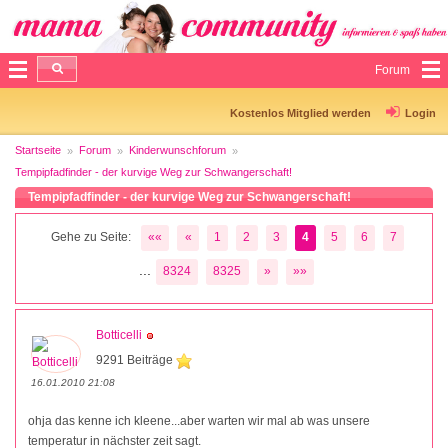
Forum
Kostenlos Mitglied werden
Login
Startseite
Forum
Kinderwunschforum
Tempipfadfinder - der kurvige Weg zur Schwangerschaft!
Tempipfadfinder - der kurvige Weg zur Schwangerschaft!
Gehe zu Seite:
««
«
1
2
3
4
5
6
7
...
8324
8325
»
»»
Botticelli
9291 Beiträge
16.01.2010 21:08
ohja das kenne ich kleene...aber warten wir mal ab was unsere
temperatur in nächster zeit sagt.