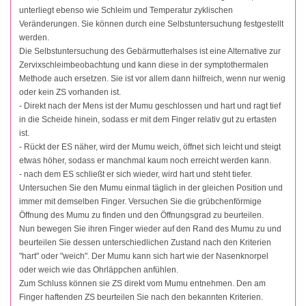
unterliegt ebenso wie Schleim und Temperatur zyklischen
Veränderungen. Sie können durch eine Selbstuntersuchung festgestellt
werden.
Die Selbstuntersuchung des Gebärmutterhalses ist eine Alternative zur
Zervixschleimbeobachtung und kann diese in der symptothermalen
Methode auch ersetzen. Sie ist vor allem dann hilfreich, wenn nur wenig
oder kein ZS vorhanden ist.
- Direkt nach der Mens ist der Mumu geschlossen und hart und ragt tief
in die Scheide hinein, sodass er mit dem Finger relativ gut zu ertasten
ist.
- Rückt der ES näher, wird der Mumu weich, öffnet sich leicht und steigt
etwas höher, sodass er manchmal kaum noch erreicht werden kann.
- nach dem ES schließt er sich wieder, wird hart und steht tiefer.
Untersuchen Sie den Mumu einmal täglich in der gleichen Position und
immer mit demselben Finger. Versuchen Sie die grübchenförmige
Öffnung des Mumu zu finden und den Öffnungsgrad zu beurteilen.
Nun bewegen Sie ihren Finger wieder auf den Rand des Mumu zu und
beurteilen Sie dessen unterschiedlichen Zustand nach den Kriterien
"hart" oder "weich". Der Mumu kann sich hart wie der Nasenknorpel
oder weich wie das Ohrläppchen anfühlen.
Zum Schluss können sie ZS direkt vom Mumu entnehmen. Den am
Finger haftenden ZS beurteilen Sie nach den bekannten Kriterien.