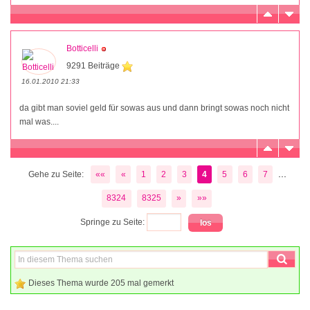
Botticelli
9291 Beiträge
16.01.2010 21:33
da gibt man soviel geld für sowas aus und dann bringt sowas noch nicht
mal was....
...
Gehe zu Seite:
««
«
1
2
3
4
5
6
7
8324
8325
»
»»
Springe zu Seite:
Dieses Thema wurde 205 mal gemerkt