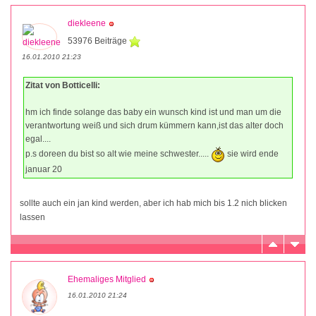
diekleene
53976 Beiträge
16.01.2010 21:23
Zitat von Botticelli:
hm ich finde solange das baby ein wunsch kind ist und man um die
verantwortung weiß und sich drum kümmern kann,ist das alter doch
egal....
p.s doreen du bist so alt wie meine schwester.....
sie wird ende
januar 20
sollte auch ein jan kind werden, aber ich hab mich bis 1.2 nich blicken
lassen
Ehemaliges Mitglied
16.01.2010 21:24