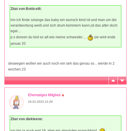
Zitat von Botticelli:
hm ich finde solange das baby ein wunsch kind ist und man um die
verantwortung weiß und sich drum kümmern kann,ist das alter doch
egal....
p.s doreen du bist so alt wie meine schwester.....
sie wird ende
januar 20
deswegen wollen wir auch noch ein seh das genau so... werde in 2
wochen 23
Ehemaliges Mitglied
16.01.2010 21:24
Zitat von diekleene:
jop bin ja auch erst 19, aber ein absolutes wunschkind