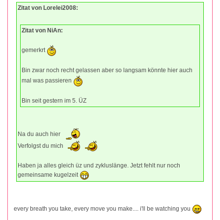
Zitat von Lorelei2008:
Zitat von NiAn:
gemerkrt
Bin zwar noch recht gelassen aber so langsam könnte hier auch
mal was passieren
Bin seit gestern im 5. ÜZ
Na du auch hier
Verfolgst du mich
Haben ja alles gleich üz und zykluslänge. Jetzt fehlt nur noch
gemeinsame kugelzeit
every breath you take, every move you make.... i'll be watching you