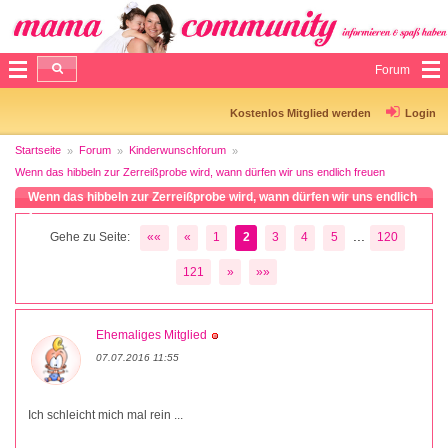
Forum
Kostenlos Mitglied werden
Login
Startseite
Forum
Kinderwunschforum
Wenn das hibbeln zur Zerreißprobe wird, wann dürfen wir uns endlich freuen
Wenn das hibbeln zur Zerreißprobe wird, wann dürfen wir uns endlich
freuen
...
Gehe zu Seite:
««
«
1
2
3
4
5
120
121
»
»»
Ehemaliges Mitglied
07.07.2016 11:55
Ich schleicht mich mal rein ...