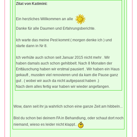
Zitat von Katimini:
Ein herzliches Willkommen an alle
Danke für alle Daumen und Erfahrungsberichte.
Ich warte das meine Pest kommt ( morgen denke ich ) und
starte dann in Nr 8.
Ich verhüte auch schon seit Januar 2015 nicht mehr . Wir
haben damals auch schon gehibbelt. Nach 8 Monaten der
Enttäuschung haben wir erstmal pausiert . Wir haben ein Haus
gekauft , mussten viel renovieren und da kam die Pause ganz
gut . ( wobei wir auch da nicht aufgepasst haben .)
Nach dem alles fertig war haben wir wieder angefangen.
Wow, dann seit ihr ja wahrlich schon eine ganze Zeit am hibbeln...
Bist du schon bei deinem FA in Behandlung, oder schaut dort noch
niemand, wieso es leider nicht klappt..