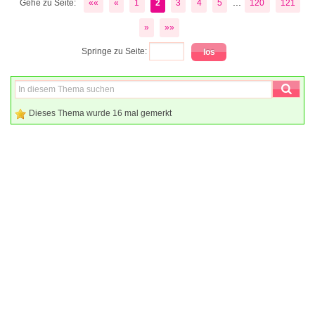
...
Gehe zu Seite:
««
«
1
2
3
4
5
120
121
»
»»
Springe zu Seite:
Dieses Thema wurde 16 mal gemerkt