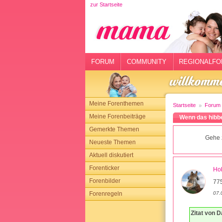
zur Startseite
rtseite
rum
mmunity
FORUM
COMMUNITY
REGIONALFO
gionalforen
ohmarkt
Meine Forenthemen
Startseite
Forum
ysitter
Meine Forenbeiträge
Wenn das hibbe
Gemerkte Themen
tgeber
Gehe 
Neueste Themen
n
Aktuell diskutiert
Forenticker
Hob
opping
Forenbilder
775
07.
Forenregeln
sloggen
Zitat von D