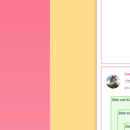
Hob
775
07.
Zitat von K
Zitat v
Zit