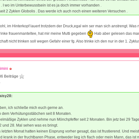
 . I wo im Unterbewusstsein ist es ja doch immer vorhanden .
eit 2 Zyklen Globolis . Das werde ich auch noch einen weiteren Versuchen .
ohl, im Hinterkopf lauert trotzdem der Druck,egal win ser man sich anstrengt. Was 
trinke frauenmanteltee, hat mir meine Mutti gegeben
Hab aber gelesen das man
aft nicht trinken soll wegen Gefahr einer fg. Also trinke ich den nur in der 1. Zyklu
imini
36 Beiträge
8
aisy28:
ieben, ich schließe mich euch gerne an.
h dem Verhütungsstäbchen seit 8 Monaten.
elmäßige Zyklen und nehme nun Mönchpfeffer seit 2 Monaten. Bin jetz bei 29 Tage
 und 28. Mal sehen was es bringt.
letzten Monat hatten keinen Eisprung vorher gesagt, das ist frustierend. Und meist
 krank in der fruchtbaren Phase, entweder lieg ich flach oder mein Mann, das ist 