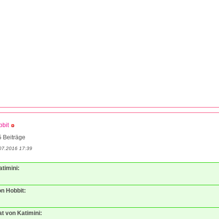
bit
 Beiträge
07.2016 17:39
atimini:
on Hobbit:
at von Katimini: