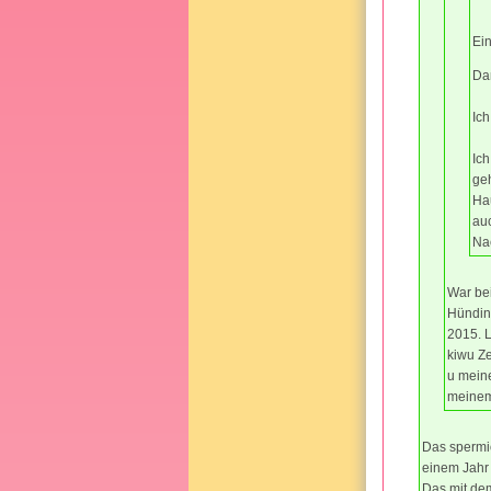
Ei
Da
Ich
Ic
geh
Hau
auc
Na
War bei
Hündin 
2015. L
kiwu Ze
u meine
meinem
Das spermi
einem Jahr 
Das mit dem