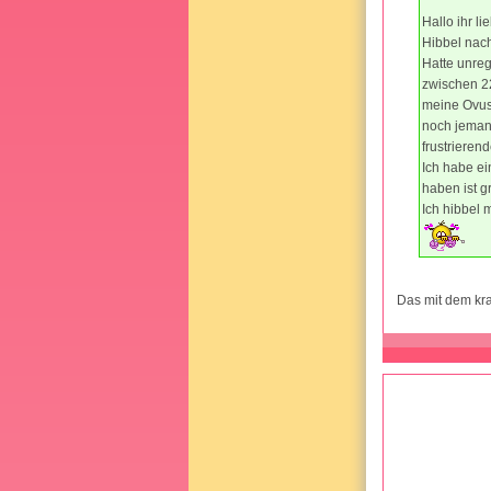
Hallo ihr l
Hibbel nac
Hatte unreg
zwischen 22
meine Ovus 
noch jemand
frustrierend
Ich habe ei
haben ist g
Ich hibbel 
Das mit dem kr