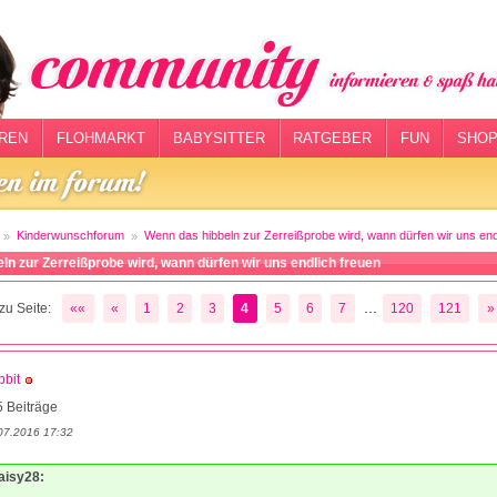
REN
FLOHMARKT
BABYSITTER
RATGEBER
FUN
SHOP
Kinderwunschforum
Wenn das hibbeln zur Zerreißprobe wird, wann dürfen wir uns end
ln zur Zerreißprobe wird, wann dürfen wir uns endlich freuen
...
zu Seite:
««
«
1
2
3
4
5
6
7
120
121
»
bit
 Beiträge
07.2016 17:32
aisy28: