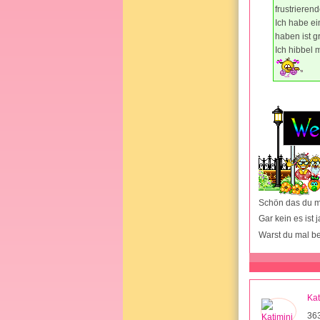
frustrierend
Ich habe ei
haben ist g
Ich hibbel 
Schön das du mi
Gar kein es ist j
Warst du mal be
Kat
36