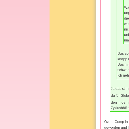
War
ung
die
we
nic
unt
ma
Das spe
knapp 
Das mit
schwer 
Ich neh
Ja das stim
du für Glob
den in der 
Zyklushälft
OvariaComp in d
geworden und hof