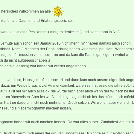
n herzliches Willkommen an alle
nke für alle Daumen und Erfahrungsberichte.
 warte das meine Pest kommt ( morgen denke ich ) und starte dann in Nr 8.
h verhüte auch schon seit Januar 2015 nicht mehr . Wir haben damals auch schon
ibbelt. Nach 8 Monaten der Enttäuschung haben wir erstmal pausiert . Wir haben 
s gekauft , mussten viel renovieren und da kam die Pause ganz gut . ( wobei wir
h da nicht aufgepasst haben .)
ch dem alles fertig war haben wir wieder angefangen.
 uns auch so, Haus gekauft u renoviert und dann kam noch unsere eigentlich ung
dazu. Ein Welpe braucht viel Aufmerksamkeit, waren sehr stressig die jahre 2014
aut Fa ist bei mir auch alles ok, sie würde mich aber auch wenn der Wunsch besteh
ntrum überweisen. Aber ich weiß ehrlich gesagt nicht ob ich das möchte. Ich möch
n Partner dadurch nicht noch mehr unter Druck setzen. Wir wollen aber vielleicht 
 Freund ein spermiogramm machen lassen.
ogramm haben wir auch machen lassen . Da war alles super . Zumindest vor jetzt 
.
 Druck ist vermutlich eines der größten Hindernisse . Ich finde es nur einfach seh