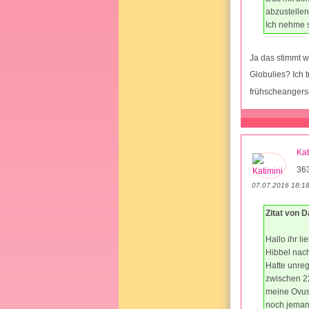
abzustellen
Ich nehme s
Ja das stimmt w
Globulies? Ich 
frühscheangersch
Kat
36
07.07.2016 18:1
Zitat von D
Hallo ihr l
Hibbel nac
Hatte unreg
zwischen 22
meine Ovus 
noch jemand