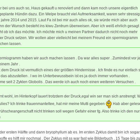
 bei uns auch so, Haus gekauft u renoviert und dann kam noch unsere eigentlich
eplante Hündin dazu. Ein Welpe braucht viel Aufmerksamkeit, waren sehr stressig
 jahre 2014 und 2015. Laut Fa ist bei mir auch alles ok, sie würde mich aber auch
nn der Wunsch besteht ins kiwu Zentrum überweisen. Aber ich weiß ehrlich gesagt
ht ob ich das möchte. Ich möchte mich u meinen Partner dadurch nicht noch mehr
er Druck setzen. Wir wollen aber vielleicht bei meinem Freund ein spermiogramm
chen lassen.
rmiogramm haben wir auch machen lassen . Da war alles super . Zumindest vor je
einem Jahr .
 dem Druck ist vermutlich eines der größten Hindernisse . Ich finde es nur einfach 
das abzustellen . I wo im Unterbewusstsein ist es ja doch immer vorhanden .
me seit 2 Zyklen Globolis . Das werde ich auch noch einen weiteren Versuchen .
mt wohl, im Hinterkopf lauert trotzdem der Druck,egal win ser man sich anstrengt.
ulies? Ich trinke frauenmanteltee, hat mir meine Mutti gegeben
Hab aber geles
frühscheangerschaft nicht trinken soll wegen Gefahr einer fg. Also trinke ich den nur 
e
er ersten Hälfte und dann bryophyllum ab es. Im ersten Zyklus damit bin ich sog
fe es hilft mir nochmal . Der Zyklus mit ss war fast wie Bilderbuch , 15 Tage bis z