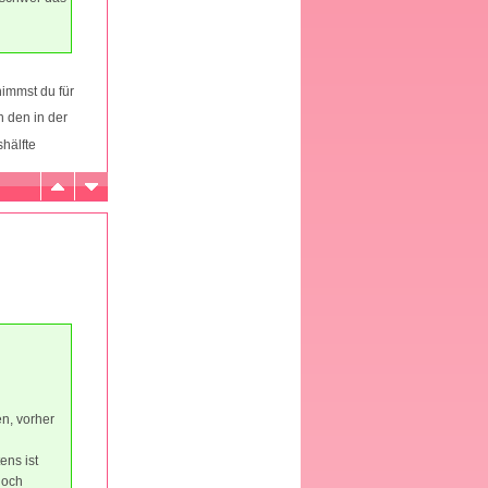
nimmst du für
 den in der
shälfte
n, vorher
ens ist
noch