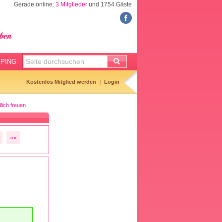
Gerade online:
3 Mitglieder
und 1754 Gäste
FORUM
Meine Forenthemen
Meine Forenbeiträge
PING
Gemerkte Themen
Kostenlos Mitglied werden
Login
Neueste Themen
lich freuen
Aktuell diskutiert
Forenticker
»»
Forenbilder
Forenregeln