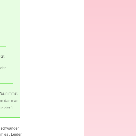
tzt
sehr
 Was nimmst
en das man
in der 1.
ar schwanger
um es . Leider