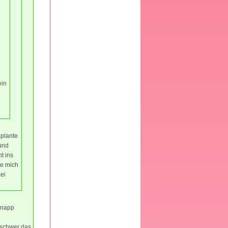
ein
eplante
 und
t ins
te mich
bei
knapp
r schwer das