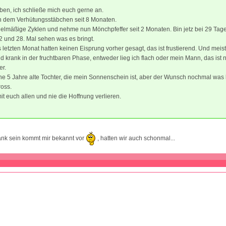
ieben, ich schließe mich euch gerne an.
h dem Verhütungsstäbchen seit 8 Monaten.
elmäßige Zyklen und nehme nun Mönchpfeffer seit 2 Monaten. Bin jetz bei 29 Tage
 und 28. Mal sehen was es bringt.
letzten Monat hatten keinen Eisprung vorher gesagt, das ist frustierend. Und meist
 krank in der fruchtbaren Phase, entweder lieg ich flach oder mein Mann, das ist 
er.
ne 5 Jahre alte Tochter, die mein Sonnenschein ist, aber der Wunsch nochmal was 
ross.
mit euch allen und nie die Hoffnung verlieren.
ank sein kommt mir bekannt vor
, hatten wir auch schonmal...