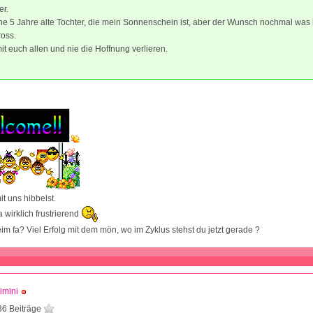
er.
ne 5 Jahre alte Tochter, die mein Sonnenschein ist, aber der Wunsch nochmal was 
ross.
mit euch allen und nie die Hoffnung verlieren.
t uns hibbelst.
a wirklich frustrierend
im fa? Viel Erfolg mit dem mön, wo im Zyklus stehst du jetzt gerade ?
imini
36 Beiträge