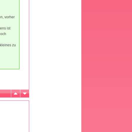
n, vorher
ens ist
noch
kleines zu