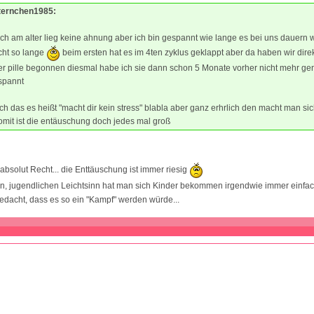
Sternchen1985:
ich am alter lieg keine ahnung aber ich bin gespannt wie lange es bei uns dauern wi
icht so lange
beim ersten hat es im 4ten zyklus geklappt aber da haben wir dir
er pille begonnen diesmal habe ich sie dann schon 5 Monate vorher nicht mehr 
spannt
ch das es heißt "macht dir kein stress" blabla aber ganz erhrlich den macht man sic
mit ist die entäuschung doch jedes mal groß
 absolut Recht... die Enttäuschung ist immer riesig
n, jugendlichen Leichtsinn hat man sich Kinder bekommen irgendwie immer einfach
edacht, dass es so ein "Kampf" werden würde...