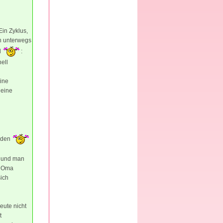
in Zyklus,
ch unterwegs
l
:
ell
eine
 eine
erden
. und man
e Oma
ich
eute nicht
t