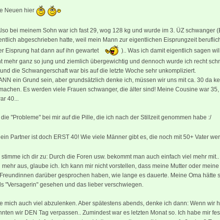
le Neuen hier
Also bei meinem Sohn war ich fast 29, wog 128 kg und wurde im 3. ÜZ schwanger (E
entlich abgeschrieben hatte, weil mein Mann zur eigentlichen Eisprungzeit berufli
er Eisprung hat dann auf ihn gewartet
).. Was ich damit eigentlich sagen wil
ht mehr ganz so jung und ziemlich übergewichtig und dennoch wurde ich recht schn
nd die Schwangerschaft war bis auf die letzte Woche sehr unkompliziert.
ANN ein Grund sein, aber grundsätzlich denke ich, müssen wir uns mit ca. 30 da k
achen. Es werden viele Frauen schwanger, die älter sind! Meine Cousine war 35,
r 40...
 die "Probleme" bei mir auf die Pille, die ich nach der Stillzeit genommen habe :/
 dein Partner ist doch ERST 40! Wie viele Männer gibt es, die noch mit 50+ Vater w
a stimme ich dir zu: Durch die Foren usw. bekommt man auch einfach viel mehr mit.
h mehr aus, glaube ich. Ich kann mir nicht vorstellen, dass meine Mutter oder mein
 Freundinnen darüber gesprochen haben, wie lange es dauerte. Meine Oma hätte s
als "Versagerin" gesehen und das lieber verschwiegen.
e mich auch viel abzulenken. Aber spätestens abends, denke ich dann: Wenn wir h
nnten wir DEN Tag verpassen.. Zumindest war es letzten Monat so. Ich habe mir fes