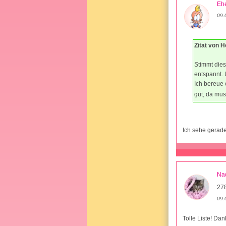
Ehe
09.
Zitat von H
Stimmt dies
entspannt. 
Ich bereue 
gut, da mu
Ich sehe gerade
Na
27
09.
Tolle Liste! Da