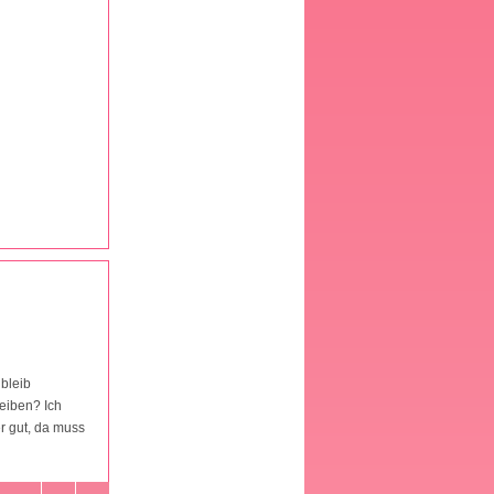
 bleib
eiben? Ich
r gut, da muss