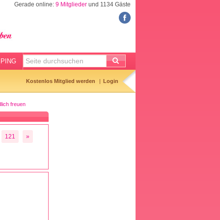
Gerade online:
9 Mitglieder
und 1134 Gäste
FORUM
Meine Forenthemen
Meine Forenbeiträge
PING
Gemerkte Themen
Kostenlos Mitglied werden
Login
Neueste Themen
lich freuen
Aktuell diskutiert
Forenticker
121
»
Forenbilder
Forenregeln