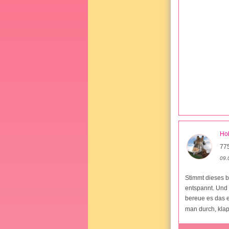
Hob
775
09.
Stimmt dieses b
entspannt. Und 
bereue es das e
man durch, kla