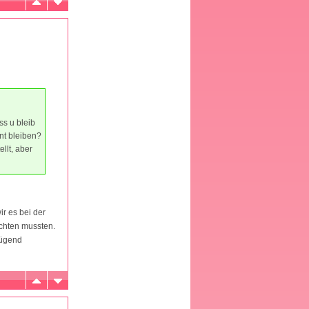
ss u bleib
nt bleiben?
llt, aber
r es bei der
ichten mussten.
nügend