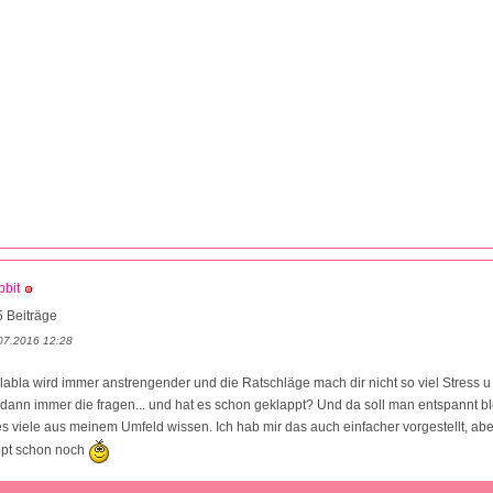
bit
 Beiträge
07.2016 12:28
labla wird immer anstrengender und die Ratschläge mach dir nicht so viel Stress u
dann immer die fragen... und hat es schon geklappt? Und da soll man entspannt bl
s viele aus meinem Umfeld wissen. Ich hab mir das auch einfacher vorgestellt, abe
ppt schon noch