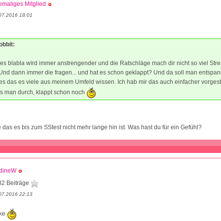
maliges Mitglied
07.2016 18:01
obbit:
es blabla wird immer anstrengender und die Ratschläge mach dir nicht so viel Stre
Und dann immer die fragen... und hat es schon geklappt? Und da soll man entspan
es das es viele aus meinem Umfeld wissen. Ich hab mir das auch einfacher vorgeste
ss man durch, klappt schon noch
 das es bis zum SStest nicht mehr lange hin ist. Was hast du für ein Gefühl?
dineW
82 Beiträge
07.2016 22:13
nke