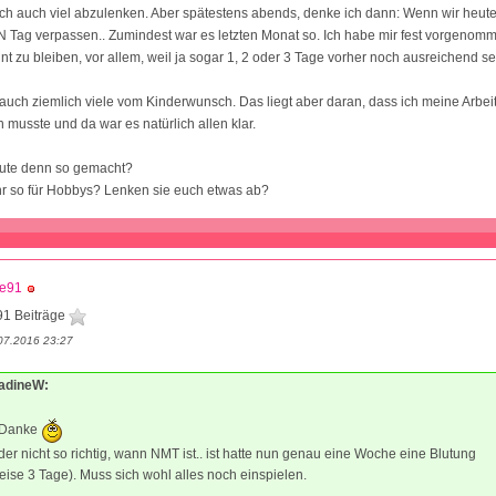
ch auch viel abzulenken. Aber spätestens abends, denke ich dann: Wenn wir heute 
 Tag verpassen.. Zumindest war es letzten Monat so. Ich habe mir fest vorgenomm
nt zu bleiben, vor allem, weil ja sogar 1, 2 oder 3 Tage vorher noch ausreichend s
auch ziemlich viele vom Kinderwunsch. Das liegt aber daran, dass ich meine Arbe
 musste und da war es natürlich allen klar.
eute denn so gemacht?
hr so für Hobbys? Lenken sie euch etwas ab?
ne91
91 Beiträge
07.2016 23:27
NadineW:
! Danke
ider nicht so richtig, wann NMT ist.. ist hatte nun genau eine Woche eine Blutung
ise 3 Tage). Muss sich wohl alles noch einspielen.