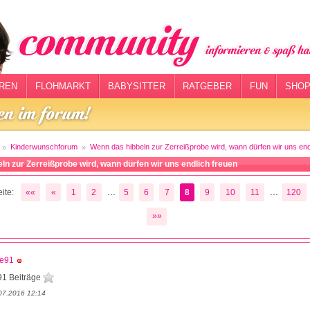
REN
FLOHMARKT
BABYSITTER
RATGEBER
FUN
SHOP
Kinderwunschforum
Wenn das hibbeln zur Zerreißprobe wird, wann dürfen wir uns end
ln zur Zerreißprobe wird, wann dürfen wir uns endlich freuen
...
...
ite:
««
«
1
2
5
6
7
8
9
10
11
120
»»
ne91
91 Beiträge
07.2016 12:14