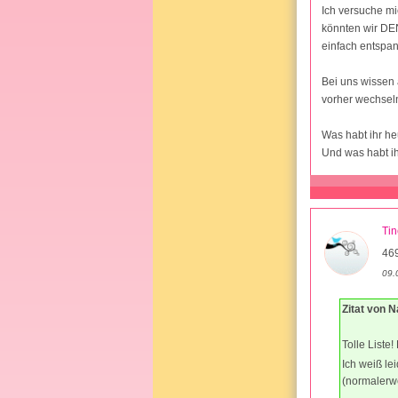
Ich versuche mi
könnten wir DEN
einfach entspan
Bei uns wissen 
vorher wechseln
Was habt ihr h
Und was habt i
Ti
46
09.
Zitat von 
Tolle Liste
Ich weiß le
(normalerwe