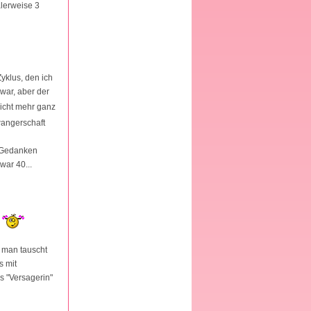
alerweise 3
yklus, den ich
war, aber der
nicht mehr ganz
wangerschaft
e Gedanken
war 40...
n
d man tauscht
s mit
s "Versagerin"