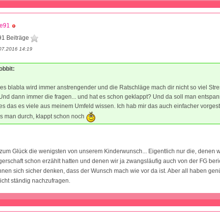
ne91
91 Beiträge
07.2016 14:19
obbit:
es blabla wird immer anstrengender und die Ratschläge mach dir nicht so viel Stre
Und dann immer die fragen... und hat es schon geklappt? Und da soll man entspan
es das es viele aus meinem Umfeld wissen. Ich hab mir das auch einfacher vorgeste
ss man durch, klappt schon noch
zum Glück die wenigsten von unserem Kinderwunsch... Eigentlich nur die, denen wi
erschaft schon erzählt hatten und denen wir ja zwangsläufig auch von der FG ber
nen sich sicher denken, dass der Wunsch mach wie vor da ist. Aber all haben ge
nicht ständig nachzufragen.