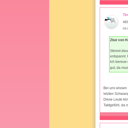
Ti
46
09.
Zitat von H
Stimmt dies
entspannt. 
Ich bereue 
gut, da mu
Bei uns wissen 
letzten Schwang
Diese Leute kön
Taktgefühl, da 