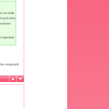
r ich hoffe
ekt nach dem
genommen
h irgentwie
er vorgestellt