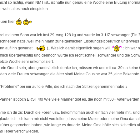
 nicht so richtig, wann NMT ist.. ist hatte nun genau eine Woche eine Blutung (norm
h wohl alles noch einspielen.
euen hier
 bei meinem Sohn war ich fast 29, wog 128 kg und wurde im 3. ÜZ schwanger (Ein Z
schrieben hatte, weil mein Mann zur eigentlichen Eisprungzeit beruflich unterwegs 
nn auf ihn gewartet
).. Was ich damit eigentlich sagen will
: Ich war 
emlich übergewichtig und dennoch wurde ich recht schnell schwanger und die Sch
letzte Woche sehr unkompliziert.
ein Grund sein, aber grundsätzlich denke ich, müssen wir uns mit ca. 30 da kein
en viele Frauen schwanger, die älter sind! Meine Cousine war 35, eine Bekannte 
"Probleme" bei mir auf die Pille, die ich nach der Stillzeit genommen habe :/
n Partner ist doch ERST 40! Wie viele Männer gibt es, die noch mit 50+ Vater werde
imme ich dir zu: Durch die Foren usw. bekommt man auch einfach viel mehr mit.. un
glaube ich. Ich kann mir nicht vorstellen, dass meine Mutter oder meine Oma damal
über gesprochen haben, wie lange es dauerte. Meine Oma hätte sich sicherlich al
s lieber verschwiegen.