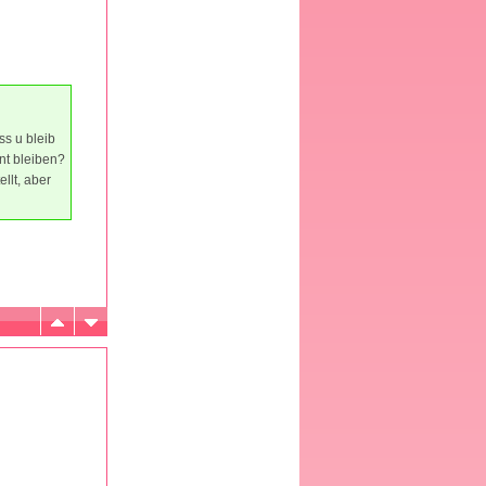
ss u bleib
nt bleiben?
llt, aber