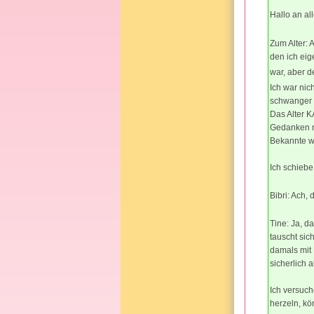
Hallo an al
Zum Alter: 
den ich eig
war, aber d
Ich war nic
schwanger u
Das Alter K
Gedanken m
Bekannte wa
Ich schiebe
Bibri: Ach,
Tine: Ja, d
tauscht sic
damals mit
sicherlich 
Ich versuch
herzeln, kö