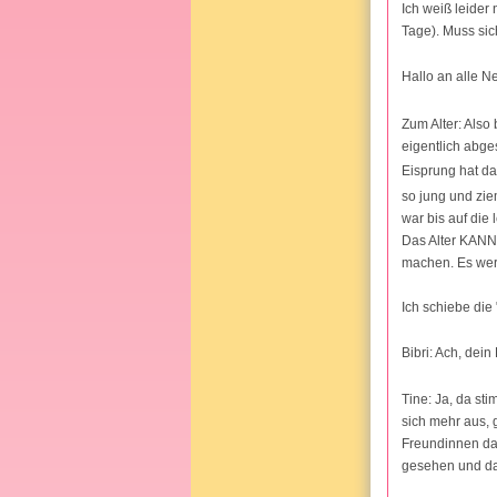
Ich weiß leider
Tage). Muss sic
Hallo an alle N
Zum Alter: Also
eigentlich abge
Eisprung hat da
so jung und zi
war bis auf die 
Das Alter KANN 
machen. Es werd
Ich schiebe die 
Bibri: Ach, dei
Tine: Ja, da st
sich mehr aus, 
Freundinnen dar
gesehen und da