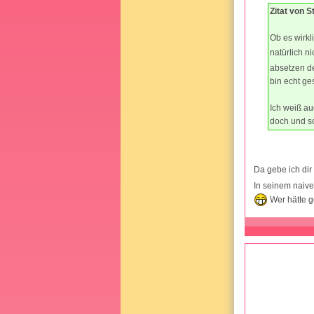
Zitat von 
Ob es wirkl
natürlich n
absetzen d
bin echt ge
Ich weiß au
doch und so
Da gebe ich dir
In seinem naive
Wer hätte g