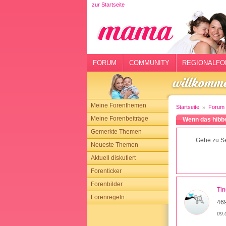
zur Startseite
rtseite
rum
mmunity
FORUM
COMMUNITY
REGIONALFO
gionalforen
ohmarkt
Meine Forenthemen
Startseite
Forum
ysitter
Meine Forenbeiträge
Wenn das hibbe
Gemerkte Themen
tgeber
Gehe zu Se
Neueste Themen
n
Aktuell diskutiert
Forenticker
opping
Forenbilder
Ti
Forenregeln
sloggen
46
09.