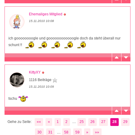
Ehemaliges Mitglied
15.11.2010 10:08
ich goooooooogle und goooooooooooogle doch da steht überall nur
schunt !!
KittyXY
1116 Beiträge
15.11.2010 10:09
tschu
...
Gehe zu Seite:
««
«
1
2
25
26
27
28
29
...
30
31
58
59
»
»»