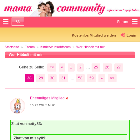
Forum
Kostenlos Mitglied werden
Login
Startseite
Forum
Kinderwunschforum
Wer Hibbelt mit mir
Wer Hibbelt mit mir
...
Gehe zu Seite:
««
«
1
2
25
26
27
...
28
29
30
31
58
59
»
»»
Ehemaliges Mitglied
15.11.2010 10:01
Zitat von netty83:
Zitat von missy89: