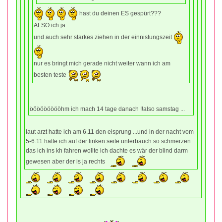
hast du deinen ES gespürt???
ALSO ich ja
und auch sehr starkes ziehen in der einnistungszeit
nur es bringt mich gerade nicht weiter wann ich am
besten teste
öööööööööhm ich mach 14 tage danach !!also samstag ...
laut arzt hatte ich am 6.11 den eisprung ...und in der nacht vom
5-6.11 hatte ich auf der linken seite unterbauch so schmerzen
das ich ins kh fahren wollte ich dachte es wär der blind darm
gewesen aber der is ja rechts