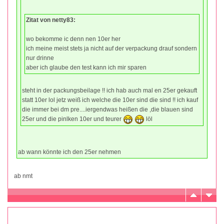
Zitat von netty83:
wo bekomme ic denn nen 10er her
ich meine meist stets ja nicht auf der verpackung drauf sondern
nur drinne
aber ich glaube den test kann ich mir sparen
steht in der packungsbeilage !! ich hab auch mal en 25er gekauft
statt 10er lol jetz weiß ich welche die 10er sind die sind !! ich kauf
die immer bei dm pre....iergendwas heißen die ,die blauen sind
25er und die pinlken 10er und teurer
löl
ab wann könnte ich den 25er nehmen
ab nmt