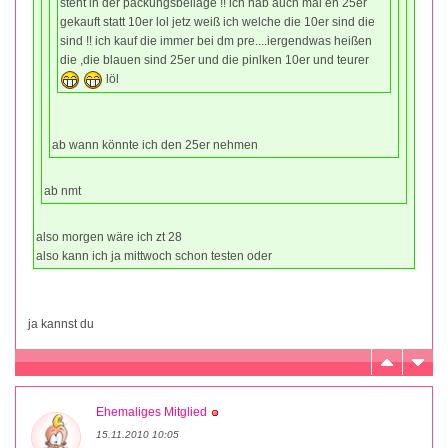
steht in der packungsbeilage !! ich hab auch mal en 25er
gekauft statt 10er lol jetz weiß ich welche die 10er sind die
sind !! ich kauf die immer bei dm pre....iergendwas heißen
die ,die blauen sind 25er und die pinlken 10er und teurer
löl
ab wann könnte ich den 25er nehmen
ab nmt
also morgen wäre ich zt 28
also kann ich ja mittwoch schon testen oder
ja kannst du
Ehemaliges Mitglied
15.11.2010 10:05