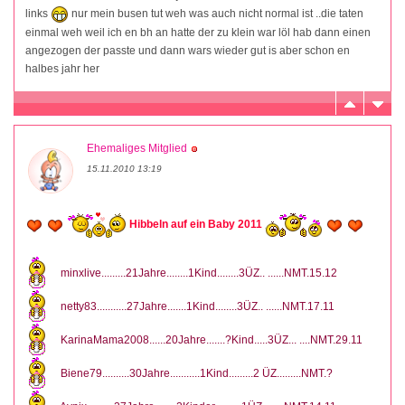
links
nur mein busen tut weh was auch nicht normal ist ..die taten
einmal weh weil ich en bh an hatte der zu klein war löl hab dann einen
angezogen der passte und dann wars wieder gut is aber schon en
halbes jahr her
Ehemaliges Mitglied
15.11.2010 13:19
Hibbeln auf ein Baby 2011
minxlive.........21Jahre........1Kind........3ÜZ.. ......NMT.15.12
netty83...........27Jahre.......1Kind........3ÜZ.. ......NMT.17.11
KarinaMama2008......20Jahre.......?Kind.....3ÜZ... ....NMT.29.11
Biene79..........30Jahre...........1Kind.........2 ÜZ.........NMT.?