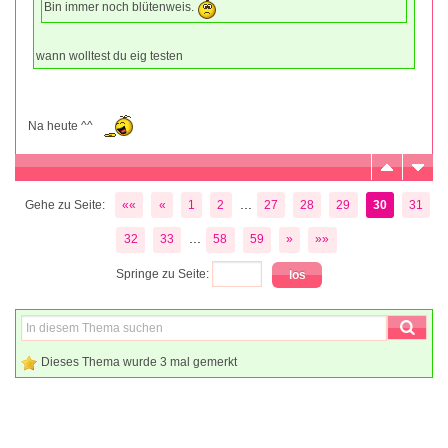
Bin immer noch blütenweis.
wann wolltest du eig testen
Na heute ^^
...
Gehe zu Seite:
««
«
1
2
27
28
29
30
31
...
32
33
58
59
»
»»
Springe zu Seite:
Dieses Thema wurde 3 mal gemerkt