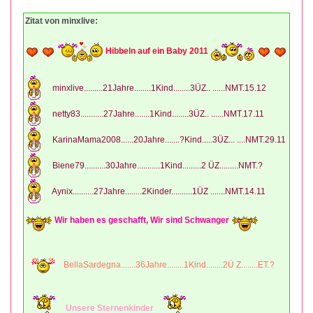
Zitat von minxlive:
Hibbeln auf ein Baby 2011
minxlive.........21Jahre........1Kind........3ÜZ.. ......NMT.15.12
netty83...........27Jahre.......1Kind........3ÜZ.. ......NMT.17.11
KarinaMama2008......20Jahre.......?Kind.....3ÜZ... ....NMT.29.11
Biene79..........30Jahre...........1Kind.........2 ÜZ.........NMT.?
Aynix..........27Jahre........2Kinder..........1ÜZ .......NMT.14.11
Wir haben es geschafft, Wir sind Schwanger
BellaSardegna.......36Jahre........1Kind........2Ü Z........ET.?
Unsere Sternenkinder