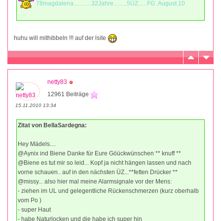
78magdalena............32Jahre.........5ÜZ......FG .August.10
huhu will mithibbeln !!! auf der lsite
netty83
12961 Beiträge
15.11.2010 13:34
Zitat von BellaSardegna:
Hey Mädels....
@Aynix ind Biene Danke für Eure Göückwünschen ** knuff **
@Biene es tut mir so leid... Kopf ja nicht hängen lassen und nach
vorne schauen.. auf in den nächsten ÜZ...**fetten Drücker **
@missy... also hier mal meine Alarmsignale vor der Mens:
- ziehen im UL und gelegentliche Rückenschmerzen (kurz oberhalb
vom Po )
- super Haut
- habe Naturlocken und die habe ich super hin