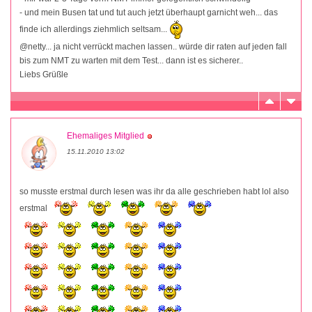
- und mein Busen tat und tut auch jetzt überhaupt garnicht weh... das
finde ich allerdings ziehmlich seltsam...
@netty... ja nicht verrückt machen lassen.. würde dir raten auf jeden fall
bis zum NMT zu warten mit dem Test... dann ist es sicherer..
Liebs Grüßle
Ehemaliges Mitglied
15.11.2010 13:02
so musste erstmal durch lesen was ihr da alle geschrieben habt lol also
erstmal