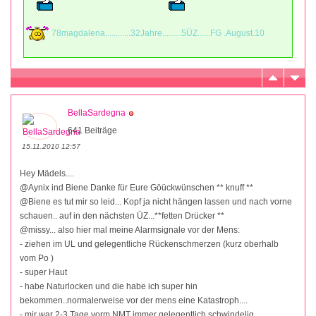
78magdalena............32Jahre.........5ÜZ......FG .August.10
BellaSardegna
641 Beiträge
15.11.2010 12:57
Hey Mädels....
@Aynix ind Biene Danke für Eure Göückwünschen ** knuff **
@Biene es tut mir so leid... Kopf ja nicht hängen lassen und nach vorne
schauen.. auf in den nächsten ÜZ...**fetten Drücker **
@missy... also hier mal meine Alarmsignale vor der Mens:
- ziehen im UL und gelegentliche Rückenschmerzen (kurz oberhalb
vom Po )
- super Haut
- habe Naturlocken und die habe ich super hin
bekommen..normalerweise vor der mens eine Katastroph....
- mir war 2-3 Tage vorm NMT immer gelegentlich schwindelig