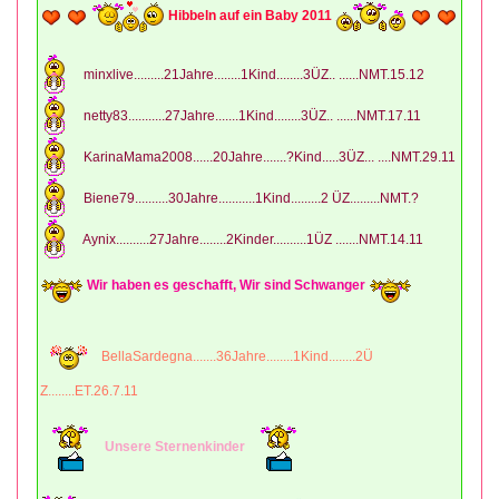
Hibbeln auf ein Baby 2011
minxlive.........21Jahre........1Kind........3ÜZ.. ......NMT.15.12
netty83...........27Jahre.......1Kind........3ÜZ.. ......NMT.17.11
KarinaMama2008......20Jahre.......?Kind.....3ÜZ... ....NMT.29.11
Biene79..........30Jahre...........1Kind.........2 ÜZ.........NMT.?
Aynix..........27Jahre........2Kinder..........1ÜZ .......NMT.14.11
Wir haben es geschafft, Wir sind Schwanger
BellaSardegna.......36Jahre........1Kind........2Ü
Z........ET.26.7.11
Unsere Sternenkinder