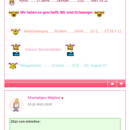
Aynix..........27Jahre........2Kinder..........1ÜZ .......NMT.14.11
Wir haben es geschafft, Wir sind Schwanger
BellaSardegna.......36Jahre........1Kind........2Ü Z........ET.26.7.11
Unsere Sternenkinder
78magdalena............32Jahre.........5ÜZ......FG .August.10
Ehemaliges Mitglied
15.11.2010 13:20
Zitat von minxlive: