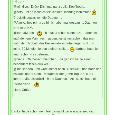
**freu**
@minxlive... Drück Dich mal ganz doll... Kopf hoch....
@netty... ist da vielleicht ein kleiner Hoffnungsschimmer
Drück dir sowas von die Daumen...
@Aynix... hey prima da bin ich aber mal gespannt.. Daumen
sind gedrückt..
@karinaMama...
ich muß ja schon schmunzel... aber ich
muß deinem Mann recht geben.. es stimmt schon, das man
nach dem hibbeln das Becken etwas höher legen soll und
mind. 30 Minuten leigen bleiben sollte...
darüber habe ich
auch schon was gelesen..
@biene...Oh mensch bienchen... dir geb ich heute einen
besonders fetten drücker...
@ me sooooo... ich wäre immer noch Blütenweiß und hoffe das
es auch dabei bleib... Morgen ist der große Tag..SS-TEST
juhhh... Mädels drückt mir die Daumen....Ach so ich habe ein
Sternenkind....
Liebs Grüßle
Danke, habe schon nen Test gemacht der war aber negativ.