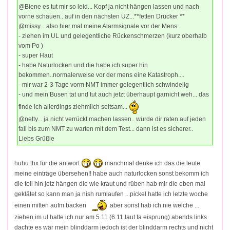
@Biene es tut mir so leid... Kopf ja nicht hängen lassen und nach
vorne schauen.. auf in den nächsten ÜZ...**fetten Drücker **
@missy... also hier mal meine Alarmsignale vor der Mens:
- ziehen im UL und gelegentliche Rückenschmerzen (kurz oberhalb
vom Po )
- super Haut
- habe Naturlocken und die habe ich super hin
bekommen..normalerweise vor der mens eine Katastroph....
- mir war 2-3 Tage vorm NMT immer gelegentlich schwindelig
- und mein Busen tat und tut auch jetzt überhaupt garnicht weh... das
finde ich allerdings ziehmlich seltsam...
@netty... ja nicht verrückt machen lassen.. würde dir raten auf jeden
fall bis zum NMT zu warten mit dem Test... dann ist es sicherer..
Liebs Grüßle
huhu thx für die antwort
manchmal denke ich das die leute
meine einträge übersehen!! habe auch naturlocken sonst bekomm ich
die toll hin jetz hängen die wie kraut und rüben hab mir die eben mal
geklätet so kann man ja nish rumlaufen ...pickel hatte ich letzte woche
einen mitten aufm backen
aber sonst hab ich nie welche ...
ziehen im ul hatte ich nur am 5.11 (6.11 laut fa eisprung) abends links
dachte es wär mein blinddarm jedoch ist der blinddarm rechts und nicht