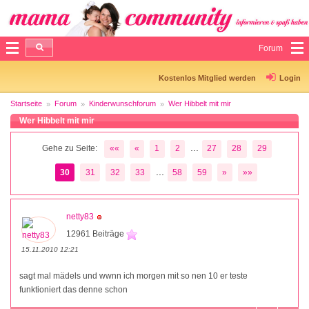
Forum
Kostenlos Mitglied werden
Login
Startseite
Forum
Kinderwunschforum
Wer Hibbelt mit mir
Wer Hibbelt mit mir
...
Gehe zu Seite:
««
«
1
2
27
28
29
...
30
31
32
33
58
59
»
»»
netty83
12961 Beiträge
15.11.2010 12:21
sagt mal mädels und wwnn ich morgen mit so nen 10 er teste
funktioniert das denne schon