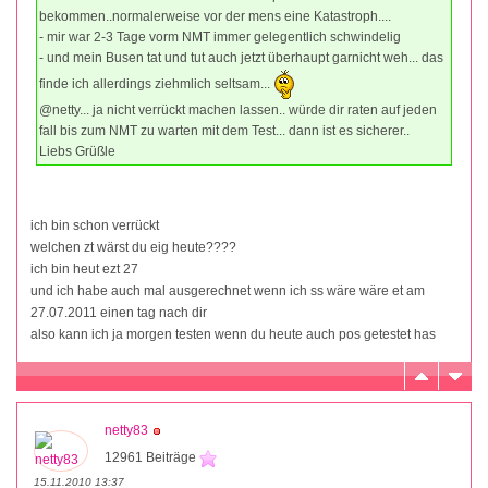
bekommen..normalerweise vor der mens eine Katastroph....
- mir war 2-3 Tage vorm NMT immer gelegentlich schwindelig
- und mein Busen tat und tut auch jetzt überhaupt garnicht weh... das
finde ich allerdings ziehmlich seltsam...
@netty... ja nicht verrückt machen lassen.. würde dir raten auf jeden
fall bis zum NMT zu warten mit dem Test... dann ist es sicherer..
Liebs Grüßle
ich bin schon verrückt
welchen zt wärst du eig heute????
ich bin heut ezt 27
und ich habe auch mal ausgerechnet wenn ich ss wäre wäre et am
27.07.2011 einen tag nach dir
also kann ich ja morgen testen wenn du heute auch pos getestet has
netty83
12961 Beiträge
15.11.2010 13:37