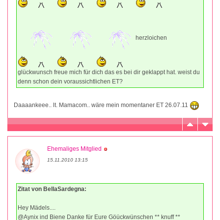
herzloichen
glückwunsch freue mich für dich das es bei dir geklappt hat. weist du
denn schon dein voraussichtlichen ET?
Daaaankeee.. lt. Mamacom.. wäre mein momentaner ET 26.07.11
Ehemaliges Mitglied
15.11.2010 13:15
Zitat von BellaSardegna:
Hey Mädels....
@Aynix ind Biene Danke für Eure Göückwünschen ** knuff **