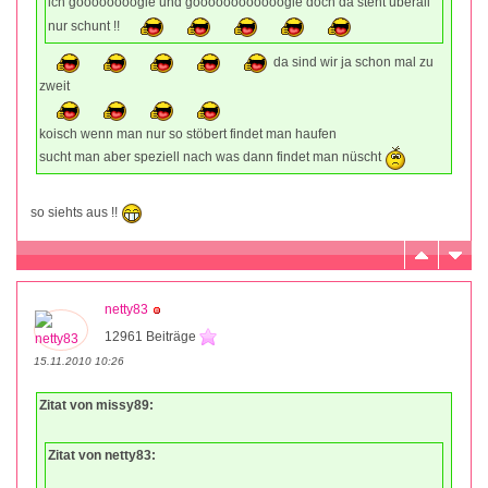
ich goooooooogle und goooooooooooogle doch da steht überall
nur schunt !!
da sind wir ja schon mal zu
zweit
koisch wenn man nur so stöbert findet man haufen
sucht man aber speziell nach was dann findet man nüscht
so siehts aus !!
netty83
12961 Beiträge
15.11.2010 10:26
Zitat von missy89:
Zitat von netty83: