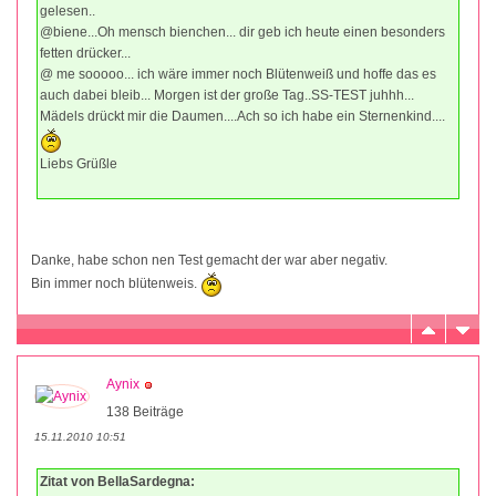
gelesen..
@biene...Oh mensch bienchen... dir geb ich heute einen besonders
fetten drücker...
@ me sooooo... ich wäre immer noch Blütenweiß und hoffe das es
auch dabei bleib... Morgen ist der große Tag..SS-TEST juhhh...
Mädels drückt mir die Daumen....Ach so ich habe ein Sternenkind....
Liebs Grüßle
Danke, habe schon nen Test gemacht der war aber negativ.
Bin immer noch blütenweis.
Aynix
138 Beiträge
15.11.2010 10:51
Zitat von BellaSardegna: