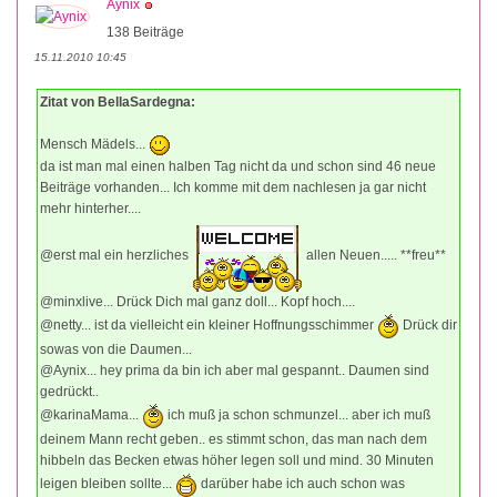
Aynix
138 Beiträge
15.11.2010 10:45
Zitat von BellaSardegna:
Mensch Mädels...
da ist man mal einen halben Tag nicht da und schon sind 46 neue
Beiträge vorhanden... Ich komme mit dem nachlesen ja gar nicht
mehr hinterher....
@erst mal ein herzliches
allen Neuen..... **freu**
@minxlive... Drück Dich mal ganz doll... Kopf hoch....
@netty... ist da vielleicht ein kleiner Hoffnungsschimmer
Drück dir
sowas von die Daumen...
@Aynix... hey prima da bin ich aber mal gespannt.. Daumen sind
gedrückt..
@karinaMama...
ich muß ja schon schmunzel... aber ich muß
deinem Mann recht geben.. es stimmt schon, das man nach dem
hibbeln das Becken etwas höher legen soll und mind. 30 Minuten
leigen bleiben sollte...
darüber habe ich auch schon was