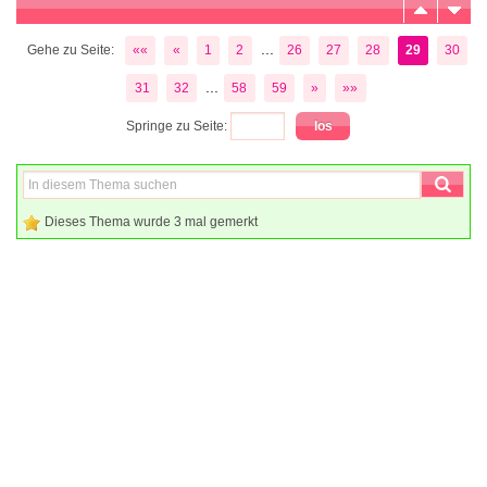
...
Gehe zu Seite:
««
«
1
2
26
27
28
29
30
...
31
32
58
59
»
»»
Springe zu Seite:
Dieses Thema wurde 3 mal gemerkt