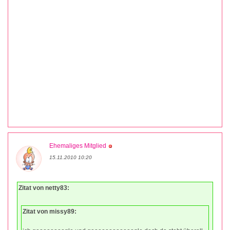
Ehemaliges Mitglied
15.11.2010 10:20
Zitat von netty83:
Zitat von missy89: