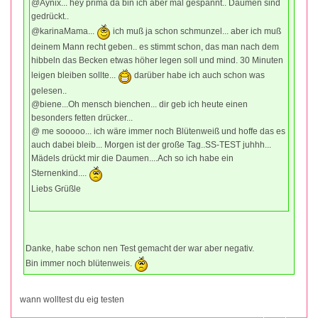
@Aynix... hey prima da bin ich aber mal gespannt.. Daumen sind
gedrückt..
@karinaMama...
ich muß ja schon schmunzel... aber ich muß
deinem Mann recht geben.. es stimmt schon, das man nach dem
hibbeln das Becken etwas höher legen soll und mind. 30 Minuten
leigen bleiben sollte...
darüber habe ich auch schon was
gelesen..
@biene...Oh mensch bienchen... dir geb ich heute einen
besonders fetten drücker...
@ me sooooo... ich wäre immer noch Blütenweiß und hoffe das es
auch dabei bleib... Morgen ist der große Tag..SS-TEST juhhh...
Mädels drückt mir die Daumen....Ach so ich habe ein
Sternenkind....
Liebs Grüßle
Danke, habe schon nen Test gemacht der war aber negativ.
Bin immer noch blütenweis.
wann wolltest du eig testen