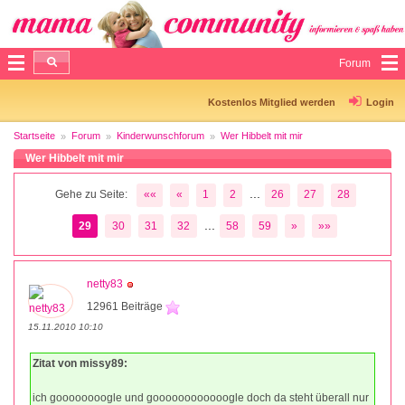
Forum
Kostenlos Mitglied werden
Login
Startseite
Forum
Kinderwunschforum
Wer Hibbelt mit mir
Wer Hibbelt mit mir
...
Gehe zu Seite:
««
«
1
2
26
27
28
...
29
30
31
32
58
59
»
»»
netty83
12961 Beiträge
15.11.2010 10:10
Zitat von missy89:
ich goooooooogle und goooooooooooogle doch da steht überall nur