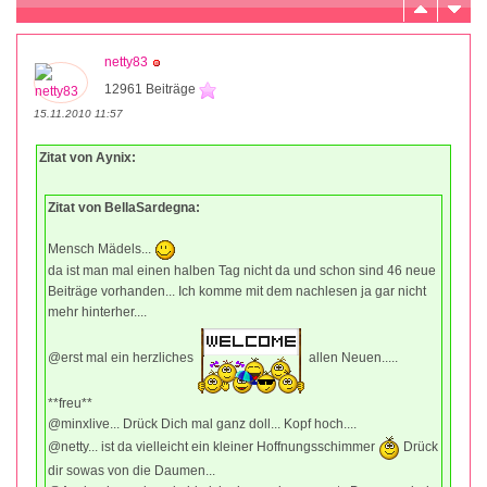
netty83
12961 Beiträge
15.11.2010 11:57
Zitat von Aynix:
Zitat von BellaSardegna:
Mensch Mädels...
da ist man mal einen halben Tag nicht da und schon sind 46 neue
Beiträge vorhanden... Ich komme mit dem nachlesen ja gar nicht
mehr hinterher....
@erst mal ein herzliches
allen Neuen.....
**freu**
@minxlive... Drück Dich mal ganz doll... Kopf hoch....
@netty... ist da vielleicht ein kleiner Hoffnungsschimmer
Drück
dir sowas von die Daumen...