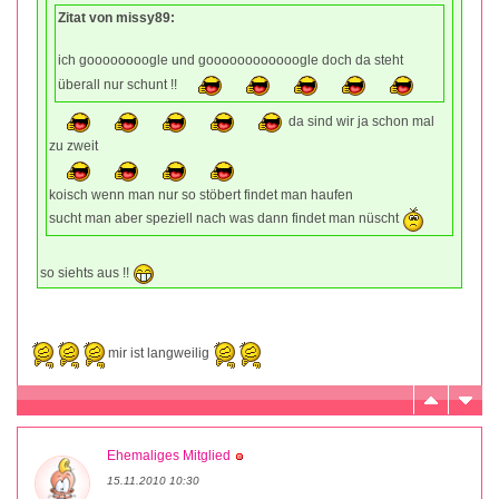
Zitat von missy89:
ich goooooooogle und goooooooooooogle doch da steht
überall nur schunt !!
da sind wir ja schon mal
zu zweit
koisch wenn man nur so stöbert findet man haufen
sucht man aber speziell nach was dann findet man nüscht
so siehts aus !!
mir ist langweilig
Ehemaliges Mitglied
15.11.2010 10:30