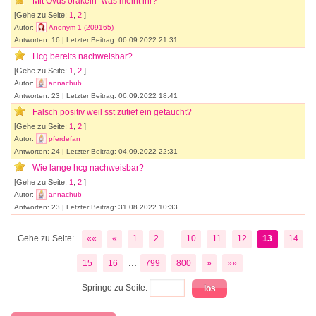
Mit Ovus orakeln- was meint ihr?
[Gehe zu Seite:
1
,
2
]
Autor:
Anonym 1 (209165)
Antworten: 16 | Letzter Beitrag: 06.09.2022 21:31
Hcg bereits nachweisbar?
[Gehe zu Seite:
1
,
2
]
Autor:
annachub
Antworten: 23 | Letzter Beitrag: 06.09.2022 18:41
Falsch positiv weil sst zutief ein getaucht?
[Gehe zu Seite:
1
,
2
]
Autor:
pferdefan
Antworten: 24 | Letzter Beitrag: 04.09.2022 22:31
Wie lange hcg nachweisbar?
[Gehe zu Seite:
1
,
2
]
Autor:
annachub
Antworten: 23 | Letzter Beitrag: 31.08.2022 10:33
...
Gehe zu Seite:
««
«
1
2
10
11
12
13
14
...
15
16
799
800
»
»»
Springe zu Seite: