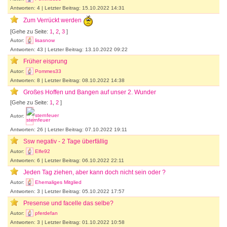
Antworten: 4 | Letzter Beitrag: 15.10.2022 14:31
Zum Verrückt werden
[Gehe zu Seite:
1
,
2
,
3
]
Autor:
lisasnow
Antworten: 43 | Letzter Beitrag: 13.10.2022 09:22
Früher eisprung
Autor:
Pommes33
Antworten: 8 | Letzter Beitrag: 08.10.2022 14:38
Großes Hoffen und Bangen auf unser 2. Wunder
[Gehe zu Seite:
1
,
2
]
Autor:
sternfeuer
Antworten: 26 | Letzter Beitrag: 07.10.2022 19:11
Ssw negativ - 2 Tage überfällig
Autor:
Elfe92
Antworten: 6 | Letzter Beitrag: 06.10.2022 22:11
Jeden Tag ziehen, aber kann doch nicht sein oder ?
Autor:
Ehemaliges Mitglied
Antworten: 3 | Letzter Beitrag: 05.10.2022 17:57
Presense und facelle das selbe?
Autor:
pferdefan
Antworten: 3 | Letzter Beitrag: 01.10.2022 10:58