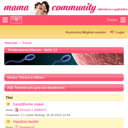
Forum
Kostenlos Mitglied werden
Login
Startseite
Forum
Kinderwunschforum - Seite 13
Neues Thema eröffnen
Alle Themen als gelesen markieren
Titel
Easy@home orakel
Autor:
Anonym 1 (209337)
Antworten: 2 | Letzter Beitrag: 16.10.2022 22:45
Haarlinie facelle
Autor:
Pommes33