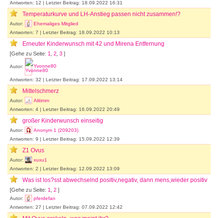
Antworten: 12 | Letzter Beitrag: 18.09.2022 16:31
Temperaturkurve und LH-Anstieg passen nicht zusammen!?
Autor:
Ehemaliges Mitglied
Antworten: 7 | Letzter Beitrag: 18.09.2022 10:13
Erneuter Kinderwunsch mit 42 und Mirena Entfernung
[Gehe zu Seite:
1
,
2
,
3
]
Autor:
Yvonne80
Antworten: 32 | Letzter Beitrag: 17.09.2022 13:14
Mittelschmerz
Autor:
Alitimm
Antworten: 4 | Letzter Beitrag: 16.09.2022 20:49
großer Kinderwunsch einseitig
Autor:
Anonym 1 (209203)
Antworten: 9 | Letzter Beitrag: 15.09.2022 12:39
Z1 Ovus
Autor:
xuxu1
Antworten: 2 | Letzter Beitrag: 12.09.2022 13:09
Was ist los?sst abwechselnd positiv,negativ, dann mens,wieder positiv
[Gehe zu Seite:
1
,
2
]
Autor:
pferdefan
Antworten: 27 | Letzter Beitrag: 07.09.2022 12:42