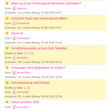
Beta hcg in der Schwangerschaft immer vorhanden?
Autor:
lisasnow
Antworten: 14 | Letzter Beitrag: 27.09.2022 09:07
Komische frage bzgl schwangerschafttest
Autor:
Pommes33
Antworten: 11 | Letzter Beitrag: 25.09.2022 20:57
Sst es+9
Autor:
Kellerassel
Antworten: 15 | Letzter Beitrag: 25.09.2022 15:53
Schilddrüsenwerte zu hoch trotz Tabletten
[Gehe zu Seite:
1
,
2
,
3
]
Autor:
pferdefan
Antworten: 38 | Letzter Beitrag: 21.09.2022 05:10
Schwanger ohne Ejakulation im Körper?
Autor:
Blume3000
Antworten: 10 | Letzter Beitrag: 20.09.2022 18:34
Schmierblutung statt Periode
[Gehe zu Seite:
1
,
2
]
Autor:
sinchen94
Antworten: 25 | Letzter Beitrag: 19.09.2022 22:38
Falsch positiver Test!
Autor:
annachub