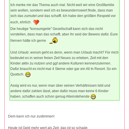
Ich merke mir das Thema auch mal. Nicht weil wir eine Großfamilie
sein wollen, sondern weil ich es bewundernswert finde, dass man
sich das zumutet und das schafft. Ich habe den größten Respekt vor
euch, ehrlich.
Die heutige "konsumgeile" Gesellschaft kann sich das nicht
vorstellen, dass man das schafft, aber ihr seid der Beweis dafür. Eure
Nerven hätte ich gerne
Und Urlaub: worum geht es denn, wenn man Urlaub macht? Für mich
bedeutet es in seiner freien Zeit Neues zu erleben, Zeit mit den
Kinder aktiv zu nutzen und ggf andere Kulturen kennenzulernen.
Dafür braucht es nicht mal 4 Sterne oder gar ein All In Resort. So ein
Quatsch.
Assig wird es nur, wenn man über seinen Verhältnissen lebt und
andere dafür zahlen lässt, aber dafür muss man keine 6 Kinder
haben, schaffen auch schon genug Alleinstehende
Dem kann ich nur zustimmen!
Heute ist Geld mehr wert als Zeit, das ist so schade.