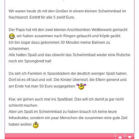
Wir waren heute zb mit den Großen in einem kleinen Schwimmbad im
Nachbarort. Eintritt für alle 5 zwölf Euro.
Der Papa hat mit den zwei kleinen Arschbomben Wettbewerb gemacht
, wir haben zusammen nach Ringen getaucht und Köpfe geübt.
Ich bin sogar dazu gekommen 30 Minuten meine Bahnen zu
schwimmen.
Alle hatten Spaß und das obwohl das Schwimmbad weder eine Rutsche
noch ein Sprungbrett hat!
Da seh ich Familien in Spassbädern die deutlich weniger Spaß haben.
Dort ist es oft laut und voll. Die Kinder überreizt, die Eltern genervt und
am Ende hat man 50 Euro ausgegeben
Klar, wir gehen auch mal ins Spaßbad. Das will ich damit ja gar nicht
schlecht machen.
Aber um Spaß im Schwimmbad zu haben brauch ich keine teure
Infrastruktur, sondern ein paar Menschen die zusammen eine gute Zeit
haben wollen