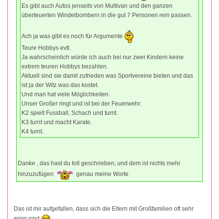
Es gibt auch Autos jenseits von Multivan und den ganzen
überteuerten Windelbombern in die gut 7 Personen rein passen.
Ach ja was gibt es noch für Argumente
Teure Hobbys evtl.
Ja wahrscheinlich würde ich auch bei nur zwei Kindern keine
extrem teuren Hobbys bezahlen.
Aktuell sind sie damit zufrieden was Sportvereine bieten und das
ist ja der Witz was das kostet.
Und man hat viele Möglichkeiten.
Unser Großer ringt und ist bei der Feuerwehr.
K2 spielt Fussball, Schach und turnt.
K3 turnt und macht Karate.
K4 turnt.
Danke , das hast du toll geschrieben, und dem ist nichts mehr
hinzuzufügen
genau meine Worte
Das ist mir aufgefallen, dass sich die Eltern mit Großfamilien oft sehr
einig sind