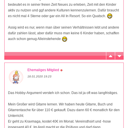
bedeutet es in seiner freien Zeit Neues zu erleben, Zeit mit den Kinder
aktiv zu nutzen und ggf andere Kulturen kennenzulernen. Dafür braucht
es nicht mal 4 Sterne oder gar ein All In Resort. So ein Quatsch.
Assig wird es nur, wenn man über seinen Verhältnissen lebt und andere
dafür zahlen lässt, aber dafür muss man keine 6 Kinder haben, schaffen
auch schon genug Alleinstehende
Ehemaliges Mitglied
18.01.2020 19:23
Das Hobby-Argument versteh ich schon. Das ist ja oft was langfristiges.
Mein Großer wird Gitarre lernen. Wir haben heute Gitarre, Buch und
Gitarrentasche für über 110 € gekauft. Dazu dann 60 € monatlich für den
Unterricht.
Er geht zu Kravmaga, kostet 40€ im Monat. Vereinsthsirt und -hose
insgesamt 40 €. Im April macht er die Prüfung und darf dann