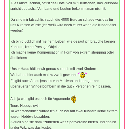
Alles austauschbar, oft ist das Hotel voll mit Deutschen, das Personal
spricht deutsch... Von Land und Leuten bekommt man nix mit.
Da sind mir tatsächlich auch die 4000 Euro zu schade was das für
uns 6 kosten würde (ich weiß wird noch teurer wenn die Kinder älter
werden)
Ich bin glücklich mit meinem Leben, wie gesagt ich brauche keinen
Konsum, keine Prestige Objekte.
Ich mache keine Kompensation in Form von extrem shopping oder
ähnlichem.
Unser Haus hätten wir genau so auch mit zwei Kindern
Wir haben hier auch mal zu zweit gewohnt
Es gibt auch Autos jenseits von Multivan und den ganzen
überteuerten Windelbombern in die gut 7 Personen rein passen.
Ach ja was gibt es noch für Argumente
Teure Hobbys evtl.
Ja wahrscheinlich würde ich auch bei nur zwei Kindern keine extrem
teuren Hobbys bezahlen.
Aktuell sind sie damit zufrieden was Sportvereine bieten und das ist
ja der Witz was das kostet.