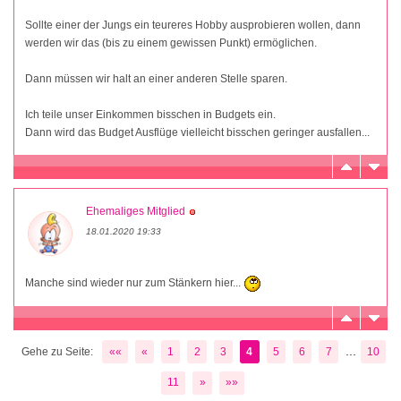
Sollte einer der Jungs ein teureres Hobby ausprobieren wollen, dann
werden wir das (bis zu einem gewissen Punkt) ermöglichen.
Dann müssen wir halt an einer anderen Stelle sparen.
Ich teile unser Einkommen bisschen in Budgets ein.
Dann wird das Budget Ausflüge vielleicht bisschen geringer ausfallen...
Ehemaliges Mitglied
18.01.2020 19:33
Manche sind wieder nur zum Stänkern hier...
...
Gehe zu Seite:
««
«
1
2
3
4
5
6
7
10
11
»
»»