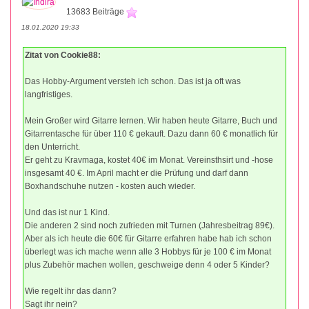
13683 Beiträge
18.01.2020 19:33
Zitat von Cookie88:
Das Hobby-Argument versteh ich schon. Das ist ja oft was
langfristiges.
Mein Großer wird Gitarre lernen. Wir haben heute Gitarre, Buch und
Gitarrentasche für über 110 € gekauft. Dazu dann 60 € monatlich für
den Unterricht.
Er geht zu Kravmaga, kostet 40€ im Monat. Vereinsthsirt und -hose
insgesamt 40 €. Im April macht er die Prüfung und darf dann
Boxhandschuhe nutzen - kosten auch wieder.
Und das ist nur 1 Kind.
Die anderen 2 sind noch zufrieden mit Turnen (Jahresbeitrag 89€).
Aber als ich heute die 60€ für Gitarre erfahren habe hab ich schon
überlegt was ich mache wenn alle 3 Hobbys für je 100 € im Monat
plus Zubehör machen wollen, geschweige denn 4 oder 5 Kinder?
Wie regelt ihr das dann?
Sagt ihr nein?