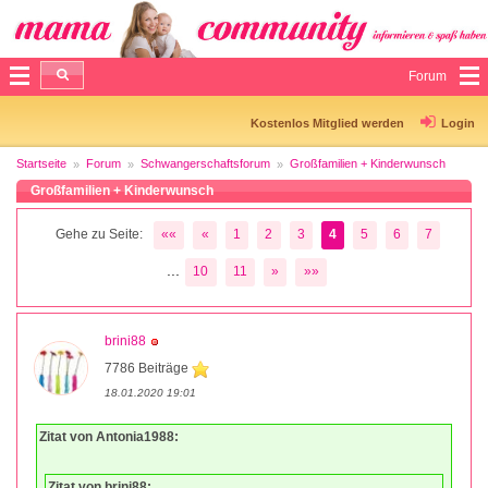
Forum
Kostenlos Mitglied werden
Login
Startseite
Forum
Schwangerschaftsforum
Großfamilien + Kinderwunsch
Großfamilien + Kinderwunsch
Gehe zu Seite:
««
«
1
2
3
4
5
6
7
...
10
11
»
»»
brini88
7786 Beiträge
18.01.2020 19:01
Zitat von Antonia1988:
Zitat von brini88: