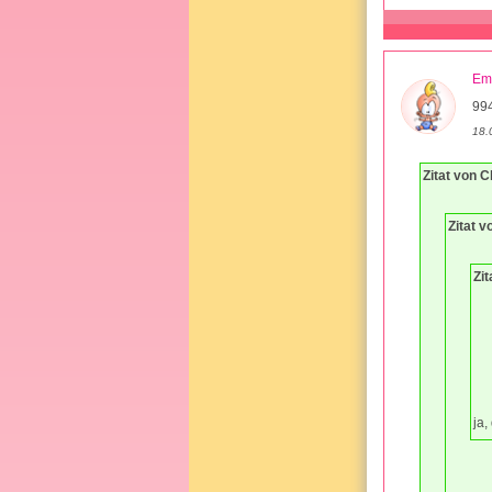
Em
994
18.
Zitat von C
Zitat v
Zit
ja,