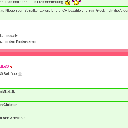
nnt man halt dann auch Fremdbetreuung.
as Pflegen von Sozialkontakten, für die ICH bezahle und zum Glück nicht die Allg
icht negativ
ch in den Kindergarten
elle30
86 Beiträge
9
EmMi1415:
on Christen:
at von Arielle30: