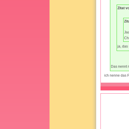
Zitat v
Zi
Jaa
Chr
ja, das
Das nennt 
ich nenne das P