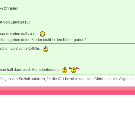
on Christen:
tat von EmMi1415:
aa war eine null zu viel
isten gehen deine Kinder nicht in den Kindergarten?
 schon ab 3 von 8-14Uhr...
man halt dann auch Fremdbetreuung.
flegen von Sozialkontakten, für die ICH bezahle und zum Glück nicht die Allgemei