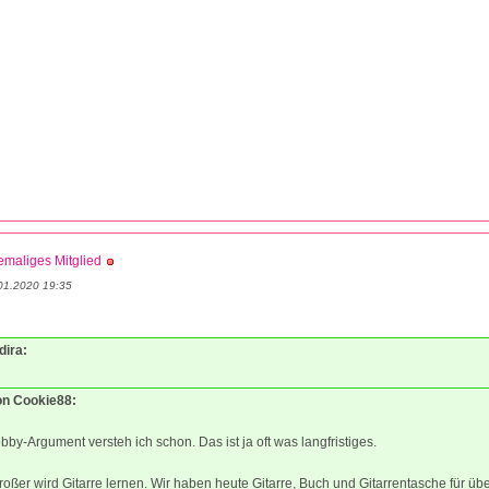
maliges Mitglied
01.2020 19:35
dira:
von Cookie88:
by-Argument versteh ich schon. Das ist ja oft was langfristiges.
oßer wird Gitarre lernen. Wir haben heute Gitarre, Buch und Gitarrentasche für üb