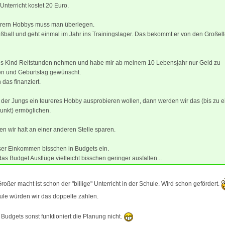
Unterricht kostet 20 Euro.
urern Hobbys muss man überlegen.
ußball und geht einmal im Jahr ins Trainingslager. Das bekommt er von den Großel
 als Kind Reitstunden nehmen und habe mir ab meinem 10 Lebensjahr nur Geld zu
n und Geburtstag gewünscht.
 das finanziert.
r der Jungs ein teureres Hobby ausprobieren wollen, dann werden wir das (bis zu 
unkt) ermöglichen.
 wir halt an einer anderen Stelle sparen.
nser Einkommen bisschen in Budgets ein.
as Budget Ausflüge vielleicht bisschen geringer ausfallen...
oßer macht ist schon der "billige" Unterricht in der Schule. Wird schon gefördert.
ule würden wir das doppelte zahlen.
n Budgets sonst funktioniert die Planung nicht.