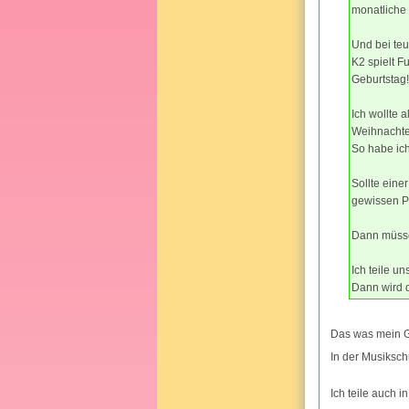
monatliche 
Und bei te
K2 spielt F
Geburtstag!
Ich wollte
Weihnachte
So habe ich
Sollte eine
gewissen P
Dann müssen
Ich teile u
Dann wird d
Das was mein Gr
In der Musiksch
Ich teile auch i