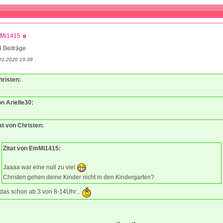
Mi1415
 Beiträge
01.2020 19:38
hristen:
on Arielle30:
at von Christen:
Zitat von EmMi1415:
Jaaaa war eine null zu viel
Christen gehen deine Kinder nicht in den Kindergarten?
 das schon ab 3 von 8-14Uhr...