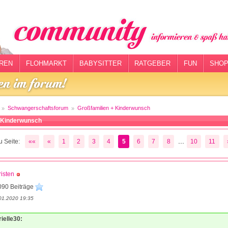
REN
FLOHMARKT
BABYSITTER
RATGEBER
FUN
SHOP
Schwangerschaftsforum
Großfamilien + Kinderwunsch
+ Kinderwunsch
...
 Seite:
««
«
1
2
3
4
5
6
7
8
10
11
isten
090 Beiträge
01.2020 19:35
rielle30: