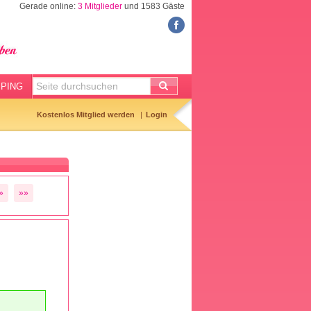
Gerade online:
3 Mitglieder
und 1583 Gäste
FORUM
Meine Forenthemen
Meine Forenbeiträge
PING
Gemerkte Themen
Kostenlos Mitglied werden
Login
Neueste Themen
Aktuell diskutiert
Forenticker
»
»»
Forenbilder
Forenregeln