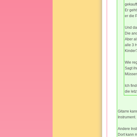
gekauft
Er geht
er die
Und das
Die and
Aber al
alle 3
Kinder
Wie reg
Sagt ih
Müssen 
Ich fin
die let
Gitarre kan
Instrument.
Andere Inst
Dort kann 