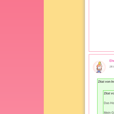
Ehe
18.
Zitat von In
Zitat 
Das Hob
Mein Gr