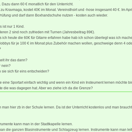
. Dazu dann 60 € monatlich für den Unterricht.
 zu Kravmaga, kostet 40€ im Monat. Vereinsthsirt und -hose insgesamt 40 €. Im Apr
 Prüfung und darf dann Boxhandschuhe nutzen - kosten auch wieder.
 ist nur 1 Kind.
eren 2 sind noch zufrieden mit Turnen (Jahresbeitrag 89€).
s ich heute die 60€ für Gitarre erfahren habe hab ich schon überlegt was ich mac
 Hobbys für je 100 € im Monat plus Zubehör machen wollen, geschweige denn 4 ode
?
elt ihr das dann?
r nein?
sie sich für eins entscheiden?
de eine Sportart einfach wichtig und wenn ein Kind ein Insteument lernen möchte bi
zte die was dagegen hat. Aber wo ziehe ich da die Grenze?
n man hier zb in der Schule lernen. Da ist der Unterricht kostenlos und man braucht
rumente kann man in der Stadtkapelle lernen.
man die ganzen Blasinstrumente und Schlagzeug lernen. Instrumente kann man lei