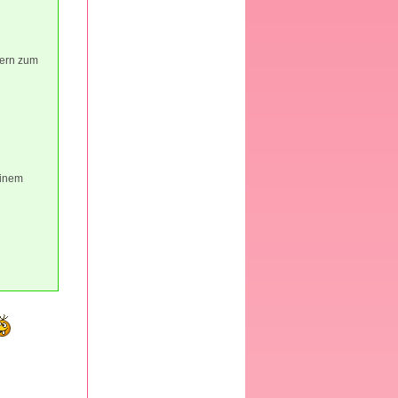
tern zum
einem