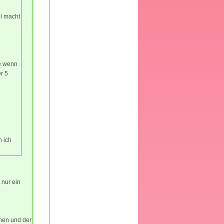
il macht
he wenn
r 5
n ich
 nur ein
hen und der