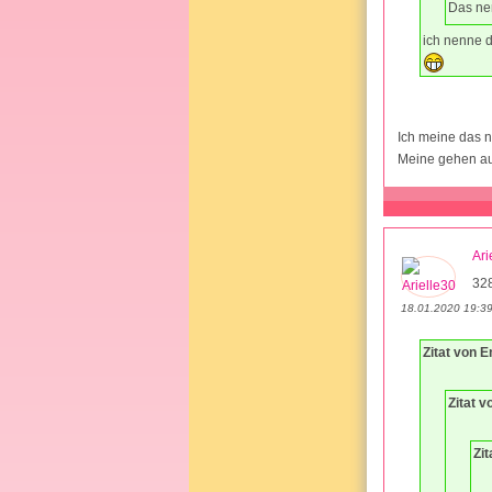
Das ne
ich nenne d
Ich meine das n
Meine gehen au
Ari
32
18.01.2020 19:3
Zitat von 
Zitat v
Zit