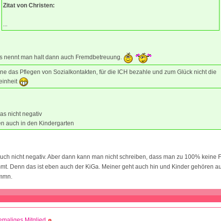
Zitat von Christen:
...
s nennt man halt dann auch Fremdbetreuung.
ne das Pflegen von Sozialkontakten, für die ICH bezahle und zum Glück nicht die
einheit
as nicht negativ
n auch in den Kindergarten
auch nicht negativ. Aber dann kann man nicht schreiben, dass man zu 100% keine
mt. Denn das ist eben auch der KiGa. Meiner geht auch hin und Kinder gehören a
 mmn.
maliges Mitglied