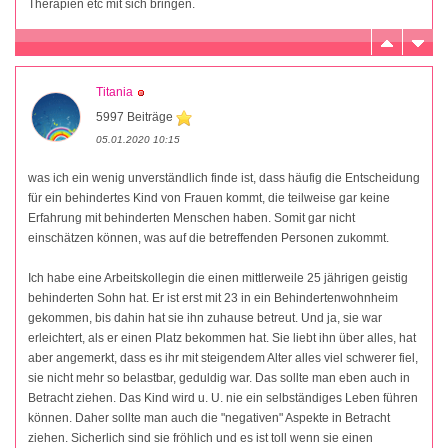
Therapien etc mit sich bringen.
Titania
5997 Beiträge
05.01.2020 10:15
was ich ein wenig unverständlich finde ist, dass häufig die Entscheidung
für ein behindertes Kind von Frauen kommt, die teilweise gar keine
Erfahrung mit behinderten Menschen haben. Somit gar nicht
einschätzen können, was auf die betreffenden Personen zukommt.
Ich habe eine Arbeitskollegin die einen mittlerweile 25 jährigen geistig
behinderten Sohn hat. Er ist erst mit 23 in ein Behindertenwohnheim
gekommen, bis dahin hat sie ihn zuhause betreut. Und ja, sie war
erleichtert, als er einen Platz bekommen hat. Sie liebt ihn über alles, hat
aber angemerkt, dass es ihr mit steigendem Alter alles viel schwerer fiel,
sie nicht mehr so belastbar, geduldig war. Das sollte man eben auch in
Betracht ziehen. Das Kind wird u. U. nie ein selbständiges Leben führen
können. Daher sollte man auch die "negativen" Aspekte in Betracht
ziehen. Sicherlich sind sie fröhlich und es ist toll wenn sie einen