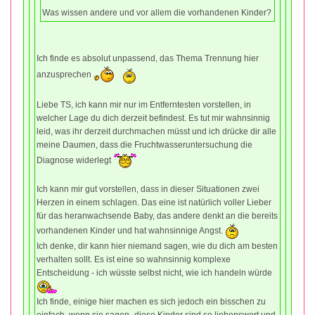
Was wissen andere und vor allem die vorhandenen Kinder?
Ich finde es absolut unpassend, das Thema Trennung hier
anzusprechen
Liebe TS, ich kann mir nur im Entferntesten vorstellen, in
welcher Lage du dich derzeit befindest. Es tut mir wahnsinnig
leid, was ihr derzeit durchmachen müsst und ich drücke dir alle
meine Daumen, dass die Fruchtwasseruntersuchung die
Diagnose widerlegt
Ich kann mir gut vorstellen, dass in dieser Situationen zwei
Herzen in einem schlagen. Das eine ist natürlich voller Lieber
für das heranwachsende Baby, das andere denkt an die bereits
vorhandenen Kinder und hat wahnsinnige Angst.
Ich denke, dir kann hier niemand sagen, wie du dich am besten
verhalten sollt. Es ist eine so wahnsinnig komplexe
Entscheidung - ich wüsste selbst nicht, wie ich handeln würde
Ich finde, einige hier machen es sich jedoch ein bisschen zu