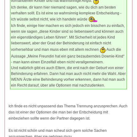
vorhandenen Kinder und hat wahnsinnige Angst.
Ich denke, dir kann hier niemand sagen, wie du dich am besten
verhalten sollt. Es ist eine so wahnsinnig komplexe Entscheidung -
ich wüsste selbst nicht, wie ich handeln würde
Ich finde, einige hier machen es sich jedoch ein bisschen zu einfach,
wenn sie sagen „diese Kinder sind so liebenswert und können auch
ein eigenständiges Leben führen“. Mit Sicherheit ist jedes Kind
liebenswert, aber der Grad der Behinderung ist einfach nicht
vorhersehbar und man muss eben mit allem rechnen
Auch die
Aussage „Meine Freundin hat ein ganz bezauberndes Downie-Kind“
- man kann einen Einzelfall eben nicht verallgemeinern.
Und natürlich gibt es auch Eltern, die erst nach der Geburt von einer
Behinderung erfahren. Dann hat man auch nicht mehr die Wahl. Aber
WENN Ärzte eine Behinderung vorher erkennen, dann hat man auch
ein Recht darauf, über alle Optionen mal nachzudenken.
Ich finde es nicht unpassend das Thema Trennung anzusprechen. Auch
das ist einer der Optionen die man bei der Entscheidung mit
einbeziehen sollte wenn der Partner dagegen ist.
Es ist nicht schön und man scheut sich gern solche Sachen
anzusprechen. Aber sie gehören dazu.