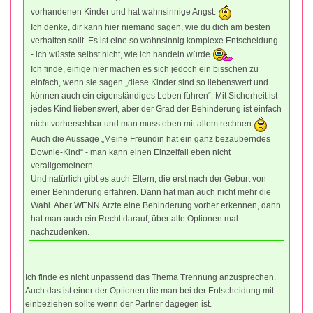
vorhandenen Kinder und hat wahnsinnige Angst.
Ich denke, dir kann hier niemand sagen, wie du dich am besten
verhalten sollt. Es ist eine so wahnsinnig komplexe Entscheidung
- ich wüsste selbst nicht, wie ich handeln würde
Ich finde, einige hier machen es sich jedoch ein bisschen zu
einfach, wenn sie sagen „diese Kinder sind so liebenswert und
können auch ein eigenständiges Leben führen“. Mit Sicherheit ist
jedes Kind liebenswert, aber der Grad der Behinderung ist einfach
nicht vorhersehbar und man muss eben mit allem rechnen
Auch die Aussage „Meine Freundin hat ein ganz bezauberndes
Downie-Kind“ - man kann einen Einzelfall eben nicht
verallgemeinern.
Und natürlich gibt es auch Eltern, die erst nach der Geburt von
einer Behinderung erfahren. Dann hat man auch nicht mehr die
Wahl. Aber WENN Ärzte eine Behinderung vorher erkennen, dann
hat man auch ein Recht darauf, über alle Optionen mal
nachzudenken.
Ich finde es nicht unpassend das Thema Trennung anzusprechen.
Auch das ist einer der Optionen die man bei der Entscheidung mit
einbeziehen sollte wenn der Partner dagegen ist.