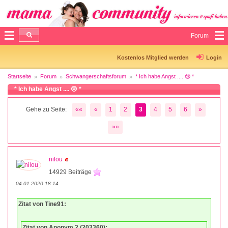
Forum
Kostenlos Mitglied werden
Login
Startseite
Forum
Schwangerschaftsforum
* Ich habe Angst .... 😢 *
* Ich habe Angst .... 😢 *
Gehe zu Seite:
««
«
1
2
3
4
5
6
»
»»
nilou
14929 Beiträge
04.01.2020 18:14
Zitat von Tine91:
Zitat von Anonym 2 (203360):