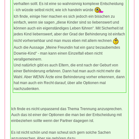
verhalten sollt. Es ist eine so wahnsinnig komplexe Entscheidung
- ich wüsste selbst nicht, wie ich handeln würde
Ich finde, einige hier machen es sich jedoch ein bisschen zu
einfach, wenn sie sagen „diese Kinder sind so liebenswert und
können auch ein eigenständiges Leben führen“. Mit Sicherheit ist
jedes Kind liebenswert, aber der Grad der Behinderung ist einfach
nicht vorhersehbar und man muss eben mit allem rechnen
Auch die Aussage „Meine Freundin hat ein ganz bezauberndes
Downie-Kind“ - man kann einen Einzelfall eben nicht
verallgemeinern.
Und natürlich gibt es auch Eltern, die erst nach der Geburt von
einer Behinderung erfahren. Dann hat man auch nicht mehr die
Wahl. Aber WENN Ärzte eine Behinderung vorher erkennen, dann
hat man auch ein Recht darauf, über alle Optionen mal
nachzudenken.
Ich finde es nicht unpassend das Thema Trennung anzusprechen.
Auch das ist einer der Optionen die man bei der Entscheidung mit
einbeziehen sollte wenn der Partner dagegen ist.
Es ist nicht schön und man scheut sich gern solche Sachen
anzusprechen. Aber sie gehören dazu.