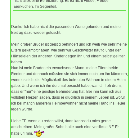
nicht alles eine Bereicherung. Es ist nicht Friede, Freude
Eierkuchen. Im Gegenteil.
Danke! Ich habe nicht die passenden Worte gefunden und meine
Beitrag dazu wieder gelöscht.
Mein großer Bruder ist geistig behindert und ich weiß wie sehr meine
Eltern gekämpft haben, wie sehr wir Geschwister häufig unter den
Hänseleien der anderen Kinder gegen ihn und einem selbst gelitten
haben.
Nun ist mein Bruder ein erwachsener Mann, meine Eltern beide
Rentner und dennoch müssten sie sich immer noch um ihn kümmern,
wenn es nicht die Möglichkeit des betreuten Wohnen in einem Heim
gäbe. Und wenn ich ihn dort mal besucht habe, war ich froh drum,
dass er "nur" eine geistige Behinderung hat. Bei ihm kann ich aus
vollstem Herzen sagen, dass er glücklich in seinem Leben ist, wofür
ich bei manch anderem Heimbewohner nicht meine Hand ins Feuer
legen würde.
Liebe TE, wenn du reden willst, dann kannst du mich gerne
anschreiben. Mein großer Sohn hatte auch eine verdickte NF. Er
hatte ü4 mm.