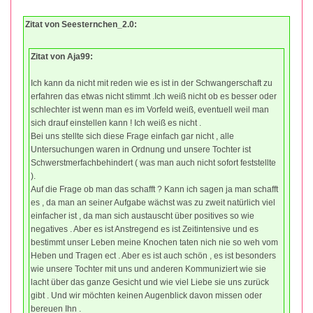
Zitat von Seesternchen_2.0:
Zitat von Aja99:
Ich kann da nicht mit reden wie es ist in der Schwangerschaft zu
erfahren das etwas nicht stimmt .Ich weiß nicht ob es besser oder
schlechter ist wenn man es im Vorfeld weiß, eventuell weil man
sich drauf einstellen kann ! Ich weiß es nicht .
Bei uns stellte sich diese Frage einfach gar nicht , alle
Untersuchungen waren in Ordnung und unsere Tochter ist
Schwerstmerfachbehindert ( was man auch nicht sofort feststellte
).
Auf die Frage ob man das schafft ? Kann ich sagen ja man schafft
es , da man an seiner Aufgabe wächst was zu zweit natürlich viel
einfacher ist , da man sich austauscht über positives so wie
negatives . Aber es ist Anstregend es ist Zeitintensive und es
bestimmt unser Leben meine Knochen taten nich nie so weh vom
Heben und Tragen ect . Aber es ist auch schön , es ist besonders
wie unsere Tochter mit uns und anderen Kommuniziert wie sie
lacht über das ganze Gesicht und wie viel Liebe sie uns zurück
gibt . Und wir möchten keinen Augenblick davon missen oder
bereuen Ihn .