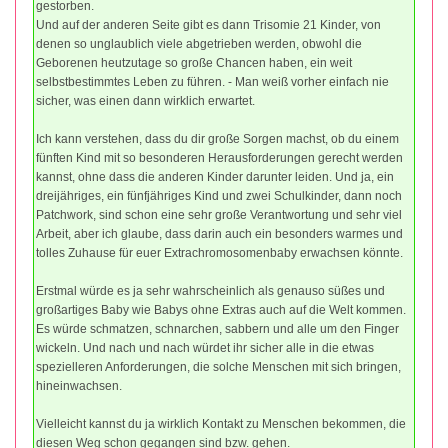
gestorben.
Und auf der anderen Seite gibt es dann Trisomie 21 Kinder, von
denen so unglaublich viele abgetrieben werden, obwohl die
Geborenen heutzutage so große Chancen haben, ein weit
selbstbestimmtes Leben zu führen. - Man weiß vorher einfach nie
sicher, was einen dann wirklich erwartet.
Ich kann verstehen, dass du dir große Sorgen machst, ob du einem
fünften Kind mit so besonderen Herausforderungen gerecht werden
kannst, ohne dass die anderen Kinder darunter leiden. Und ja, ein
dreijähriges, ein fünfjähriges Kind und zwei Schulkinder, dann noch
Patchwork, sind schon eine sehr große Verantwortung und sehr viel
Arbeit, aber ich glaube, dass darin auch ein besonders warmes und
tolles Zuhause für euer Extrachromosomenbaby erwachsen könnte.
Erstmal würde es ja sehr wahrscheinlich als genauso süßes und
großartiges Baby wie Babys ohne Extras auch auf die Welt kommen.
Es würde schmatzen, schnarchen, sabbern und alle um den Finger
wickeln. Und nach und nach würdet ihr sicher alle in die etwas
spezielleren Anforderungen, die solche Menschen mit sich bringen,
hineinwachsen.
Vielleicht kannst du ja wirklich Kontakt zu Menschen bekommen, die
diesen Weg schon gegangen sind bzw. gehen.