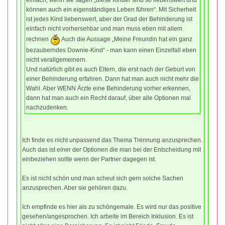
einfach, wenn sie sagen „diese Kinder sind so liebenswert und
können auch ein eigenständiges Leben führen“. Mit Sicherheit
ist jedes Kind liebenswert, aber der Grad der Behinderung ist
einfach nicht vorhersehbar und man muss eben mit allem
rechnen
Auch die Aussage „Meine Freundin hat ein ganz
bezauberndes Downie-Kind“ - man kann einen Einzelfall eben
nicht verallgemeinern.
Und natürlich gibt es auch Eltern, die erst nach der Geburt von
einer Behinderung erfahren. Dann hat man auch nicht mehr die
Wahl. Aber WENN Ärzte eine Behinderung vorher erkennen,
dann hat man auch ein Recht darauf, über alle Optionen mal
nachzudenken.
Ich finde es nicht unpassend das Thema Trennung anzusprechen.
Auch das ist einer der Optionen die man bei der Entscheidung mit
einbeziehen sollte wenn der Partner dagegen ist.
Es ist nicht schön und man scheut sich gern solche Sachen
anzusprechen. Aber sie gehören dazu.
Ich empfinde es hier als zu schöngemale. Es wird nur das positive
gesehen/angesprochen. Ich arbeite im Bereich Inklusion. Es ist