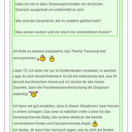
habe ich mir in allen Schwangerschaften ein ähnliches
Szenario ausgemalt um vorbereitet zu sein.
Wie sind die Gespräche, die ihr seitdem geführt habt?
Was wissen andere und vor allem die vorhandenen Kinder?
Ich finde es absolut unpassend, das Thema Trennung hier
anzusprechen
Liebe TS, ich kann mir nur im Entferntesten vorstellen, in welcher
Lage du dich derzeit befindest. Es tut mir wahnsinnig leid, was ihr
derzeit durchmachen müsst und ich drücke dir alle meine
Daumen, dass die Fruchtwasseruntersuchung die Diagnose
widerlegt
Ich kann mir gut vorstellen, dass in dieser Situationen zwei Herzen
in einem schlagen. Das eine ist natürlich voller Lieber für das
heranwachsende Baby, das andere denkt an die bereits
vorhandenen Kinder und hat wahnsinnige Angst.
Ich denke, dir kann hier niemand sagen, wie du dich am besten