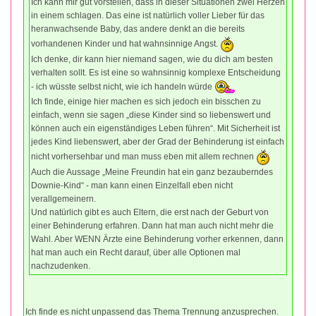
Ich kann mir gut vorstellen, dass in dieser Situationen zwei Herzen
in einem schlagen. Das eine ist natürlich voller Lieber für das
heranwachsende Baby, das andere denkt an die bereits
vorhandenen Kinder und hat wahnsinnige Angst.
Ich denke, dir kann hier niemand sagen, wie du dich am besten
verhalten sollt. Es ist eine so wahnsinnig komplexe Entscheidung
- ich wüsste selbst nicht, wie ich handeln würde
Ich finde, einige hier machen es sich jedoch ein bisschen zu
einfach, wenn sie sagen „diese Kinder sind so liebenswert und
können auch ein eigenständiges Leben führen“. Mit Sicherheit ist
jedes Kind liebenswert, aber der Grad der Behinderung ist einfach
nicht vorhersehbar und man muss eben mit allem rechnen
Auch die Aussage „Meine Freundin hat ein ganz bezauberndes
Downie-Kind“ - man kann einen Einzelfall eben nicht
verallgemeinern.
Und natürlich gibt es auch Eltern, die erst nach der Geburt von
einer Behinderung erfahren. Dann hat man auch nicht mehr die
Wahl. Aber WENN Ärzte eine Behinderung vorher erkennen, dann
hat man auch ein Recht darauf, über alle Optionen mal
nachzudenken.
Ich finde es nicht unpassend das Thema Trennung anzusprechen.