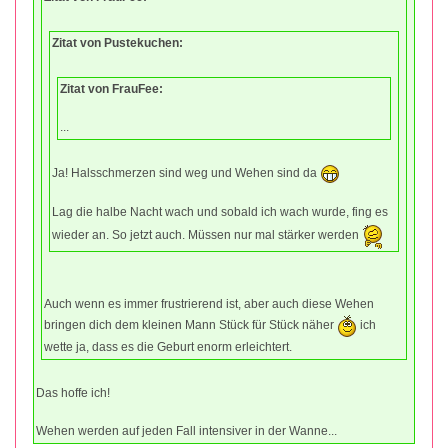
Zitat von Pustekuchen:
Zitat von FrauFee:
...
Ja! Halsschmerzen sind weg und Wehen sind da
Lag die halbe Nacht wach und sobald ich wach wurde, fing es
wieder an. So jetzt auch. Müssen nur mal stärker werden
Auch wenn es immer frustrierend ist, aber auch diese Wehen
bringen dich dem kleinen Mann Stück für Stück näher
ich
wette ja, dass es die Geburt enorm erleichtert.
Das hoffe ich!
Wehen werden auf jeden Fall intensiver in der Wanne...