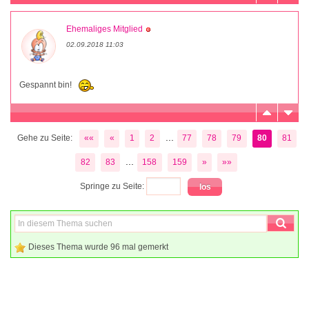
Ehemaliges Mitglied
02.09.2018 11:03
Gespannt bin!
...
Gehe zu Seite:
««
«
1
2
77
78
79
80
81
...
82
83
158
159
»
»»
Springe zu Seite:
Dieses Thema wurde 96 mal gemerkt