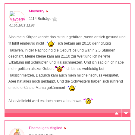
Mayberry
1114 Beiträge
01.09.2018 22:06
Also mein Körper kannte das mit nur gebären, wenn er sich gesund und
fit fühlt eindeutig nicht
ich bekam am 20.10 geringfügig
Halsweh. In der Nacht ging die Geburt los und war in 2,5 Stunden
geschafft. Meine kleine kam am 21.10 zur Welt und ich ne fette
Erkältung mit Schnupfen und Halsschmerzen. Und ich sag dir ich habe
mehr gelitten als zur Geburt
ich bin so wehleidig bei
Halsschmerzen. Dadurch kam auch mein milcheinschuss verspätet.
Aber hat alles noch geklappt. Und die Schwestern haben sich rührend
um die erkältete Mama gekümmert
Also vielleicht wird es doch noch zeitnah was
Ehemaliges Mitglied
02.09.2018 07:40