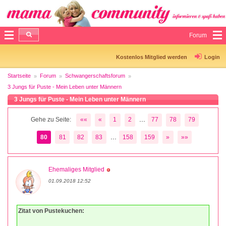
Forum
Kostenlos Mitglied werden
Login
Startseite
Forum
Schwangerschaftsforum
3 Jungs für Puste - Mein Leben unter Männern
3 Jungs für Puste - Mein Leben unter Männern
...
Gehe zu Seite:
««
«
1
2
77
78
79
...
80
81
82
83
158
159
»
»»
Ehemaliges Mitglied
01.09.2018 12:52
Zitat von Pustekuchen: