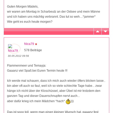
Guten Morgen Mädels,
wir waren am Montag in Scharbeutz an der Ostsee und mein Männe
und ich haben uns mächtig verbrannt. Das tut so weh....*jammer*
Wie geht es euch heute morgen?
Nica79
578 Beiträge
30.05.2012 09:56
Flammenmeer und Temayja:
Gaaanz viel Spaß bei Euren Termin heute !!!
Ich werde mal schauen, dass ich mich auch wieder öfters blicken lasse..
bin aber oft auch so faul, weil ich so viele schlechte Tage habe... zwar
hänge ich nicht über der Kloschüssel, aber Übel ist mir trotzdem den
ganzen Tag und dieser Dauerschnupfen nervt auch...
aber dafür krieg ich mein Mädchen *hach*
)))
Das ist sooo toll, wenn man einen kleinen Wunsch hat, gaaanz fest