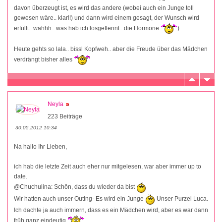
davon überzeugt ist, es wird das andere (wobei auch ein Junge toll
gewesen wäre.. klar!!) und dann wird einem gesagt, der Wunsch wird
erfüllt.. wahhh.. was hab ich losgeflennt.. die Hormone
)
Heute gehts so lala.. bissl Kopfweh.. aber die Freude über das Mädchen
verdrängt bisher alles
Neyla
223 Beiträge
30.05.2012 10:34
Na hallo Ihr Lieben,
ich hab die letzte Zeit auch eher nur mitgelesen, war aber immer up to
date.
@Chuchulina: Schön, dass du wieder da bist
Wir hatten auch unser Outing- Es wird ein Junge
Unser Purzel Luca.
Ich dachte ja auch immern, dass es ein Mädchen wird, aber es war dann
früh ganz eindeutig