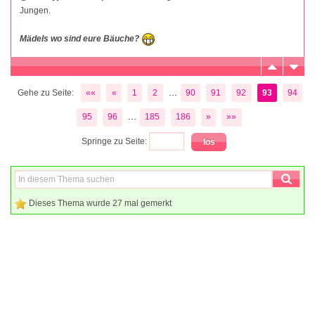
Jungen.
Mädels wo sind eure Bäuche?
...
Gehe zu Seite:
««
«
1
2
90
91
92
93
94
...
95
96
185
186
»
»»
Springe zu Seite:
Dieses Thema wurde 27 mal gemerkt