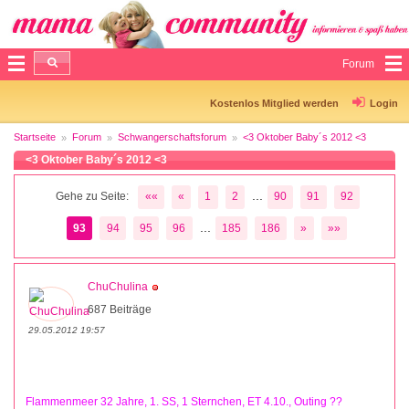
Forum
Kostenlos Mitglied werden
Login
Startseite
Forum
Schwangerschaftsforum
<3 Oktober Baby´s 2012 <3
<3 Oktober Baby´s 2012 <3
...
Gehe zu Seite:
««
«
1
2
90
91
92
...
93
94
95
96
185
186
»
»»
ChuChulina
687 Beiträge
29.05.2012 19:57
Flammenmeer 32 Jahre, 1. SS, 1 Sternchen, ET 4.10., Outing ??