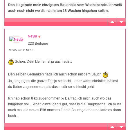
Das ist gerade mein einzigstes Bauchbild vom Wochenende. ich weiß
auch noch nicht wo die nächsten 18 Wochen hingehen sollen.
Neyla
223 Beiträge
30.05.2012 10:56
Schön. Dein kleiner ist ja auch süß...
Den selben Gedanken hatte ich auch schon mit dem Bauch
Ja, dir ging es die ganze Zeit ja schlecht....aber wahrscheinlich hättest
du lieber zugenommen, als das es dir so schlecht geht.
Ich hab schon 8 kg zugenommen :-/ Da frag ich mich auch wo das
hingehen soll....Aber Purzel gehts gut, dass is die Hauptsache. Ich muss
auch mal ein neues Bild machen für die Bauchgalerie und lade es dann
hoch.