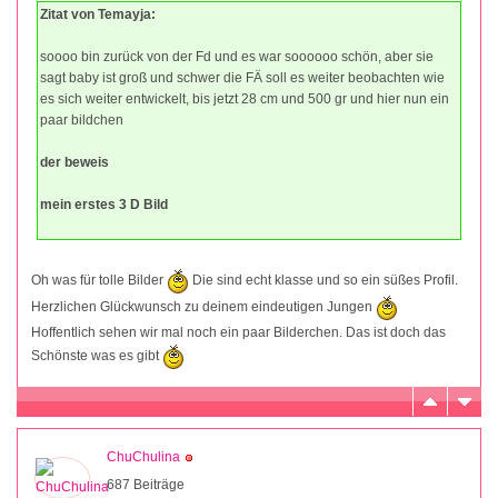
Zitat von Temayja:
soooo bin zurück von der Fd und es war soooooo schön, aber sie
sagt baby ist groß und schwer die FÄ soll es weiter beobachten wie
es sich weiter entwickelt, bis jetzt 28 cm und 500 gr und hier nun ein
paar bildchen
der beweis
mein erstes 3 D Bild
Oh was für tolle Bilder
Die sind echt klasse und so ein süßes Profil.
Herzlichen Glückwunsch zu deinem eindeutigen Jungen
Hoffentlich sehen wir mal noch ein paar Bilderchen. Das ist doch das
Schönste was es gibt
ChuChulina
687 Beiträge