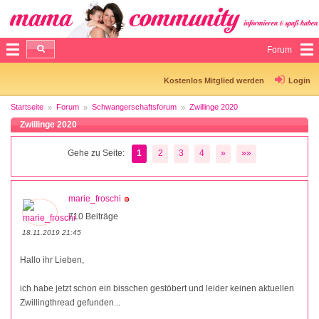
Forum
Kostenlos Mitglied werden
Login
Startseite
Forum
Schwangerschaftsforum
Zwillinge 2020
Zwillinge 2020
Gehe zu Seite:
1
2
3
4
»
»»
marie_froschi
710 Beiträge
18.11.2019 21:45
Hallo ihr Lieben,
ich habe jetzt schon ein bisschen gestöbert und leider keinen aktuellen
Zwillingthread gefunden...