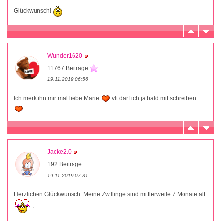
Glückwunsch!
Wunder1620
11767 Beiträge
19.11.2019 06:56
Ich merk ihn mir mal liebe Marie
vlt darf ich ja bald mit schreiben
Jacke2.0
192 Beiträge
19.11.2019 07:31
Herzlichen Glückwunsch. Meine Zwillinge sind mittlerweile 7 Monate alt
.