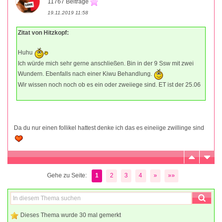
11767 Beiträge
19.11.2019 11:58
Zitat von Hitzkopf:
Huhu
Ich würde mich sehr gerne anschließen. Bin in der 9 Ssw mit zwei
Wundern. Ebenfalls nach einer Kiwu Behandlung.
Wir wissen noch noch ob es ein oder zweiiege sind. ET ist der 25.06
Da du nur einen follikel hattest denke ich das es eineiige zwillinge sind
Gehe zu Seite:
1
2
3
4
»
»»
Dieses Thema wurde 30 mal gemerkt