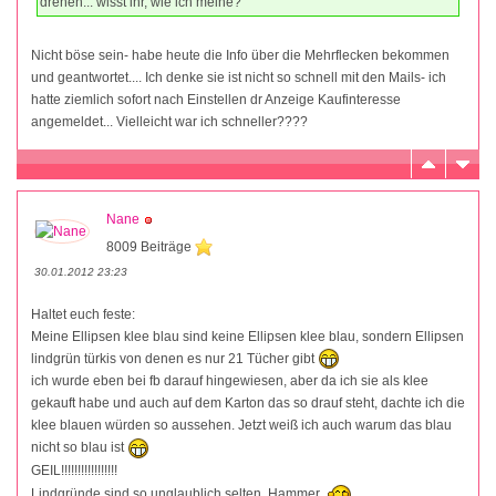
drehen... wisst ihr, wie ich meine?
Nicht böse sein- habe heute die Info über die Mehrflecken bekommen
und geantwortet.... Ich denke sie ist nicht so schnell mit den Mails- ich
hatte ziemlich sofort nach Einstellen dr Anzeige Kaufinteresse
angemeldet... Vielleicht war ich schneller????
Nane
8009 Beiträge
30.01.2012 23:23
Haltet euch feste:
Meine Ellipsen klee blau sind keine Ellipsen klee blau, sondern Ellipsen
lindgrün türkis von denen es nur 21 Tücher gibt
ich wurde eben bei fb darauf hingewiesen, aber da ich sie als klee
gekauft habe und auch auf dem Karton das so drauf steht, dachte ich die
klee blauen würden so aussehen. Jetzt weiß ich auch warum das blau
nicht so blau ist
GEIL!!!!!!!!!!!!!!!!!
Lindgründe sind so unglaublich selten, Hammer