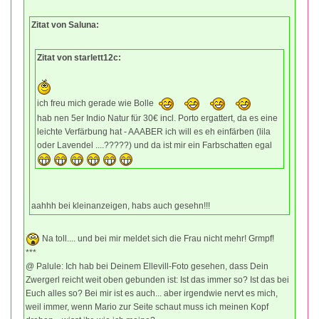
Zitat von Saluna:
Zitat von starlett12c:
ich freu mich gerade wie Bolle
hab nen 5er Indio Natur für 30€ incl. Porto ergattert, da es eine
leichte Verfärbung hat - AAABER ich will es eh einfärben (lila
oder Lavendel ....?????) und da ist mir ein Farbschatten egal
aahhh bei kleinanzeigen, habs auch gesehn!!!
Na toll.... und bei mir meldet sich die Frau nicht mehr! Grmpf!
***
@ Palule: Ich hab bei Deinem Ellevill-Foto gesehen, dass Dein
Zwergerl reicht weit oben gebunden ist: Ist das immer so? Ist das bei
Euch alles so? Bei mir ist es auch... aber irgendwie nervt es mich,
weil immer, wenn Mario zur Seite schaut muss ich meinen Kopf