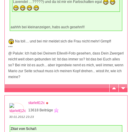
Lavendel ....?????) und da ist mir ein Farbschatten egal
aahhh bei kleinanzeigen, habs auch gesehn!!!
Na toll.... und bei mir meldet sich die Frau nicht mehr! Grmpf!
***
@ Palule: Ich hab bei Deinem Ellevill-Foto gesehen, dass Dein Zwergerl
reicht weit oben gebunden ist: Ist das immer so? Ist das bei Euch alles
so? Bei mir ist es auch... aber irgendwie nervt es mich, weil immer, wenn
Mario zur Seite schaut muss ich meinen Kopf drehen... wisst ihr, wie ich
meine?
starlett12c
13618 Beiträge
30.01.2012 23:23
Zitat von Schaf: