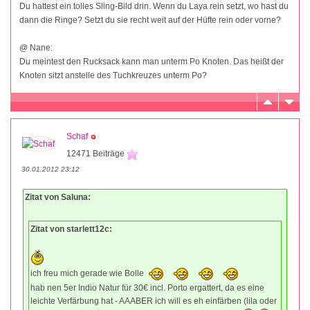
Du hattest ein tolles Sling-Bild drin. Wenn du Laya rein setzt, wo hast du
dann die Ringe? Setzt du sie recht weit auf der Hüfte rein oder vorne?
@ Nane:
Du meintest den Rucksack kann man unterm Po Knoten. Das heißt der
Knoten sitzt anstelle des Tuchkreuzes unterm Po?
Schaf
12471 Beiträge
30.01.2012 23:12
Zitat von Saluna:
Zitat von starlett12c:
ich freu mich gerade wie Bolle
hab nen 5er Indio Natur für 30€ incl. Porto ergattert, da es eine
leichte Verfärbung hat - AAABER ich will es eh einfärben (lila oder