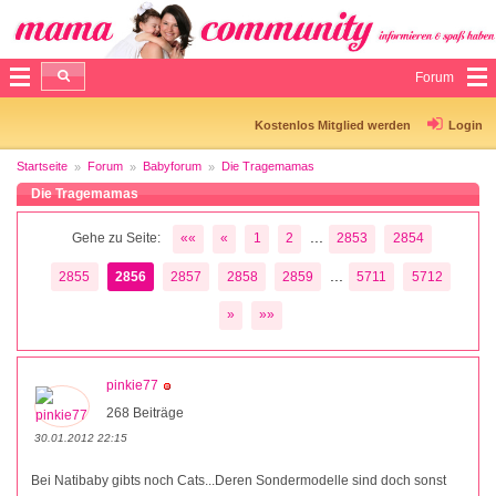
Forum
Kostenlos Mitglied werden
Login
Startseite
Forum
Babyforum
Die Tragemamas
Die Tragemamas
...
Gehe zu Seite:
««
«
1
2
2853
2854
...
2855
2856
2857
2858
2859
5711
5712
»
»»
pinkie77
268 Beiträge
30.01.2012 22:15
Bei Natibaby gibts noch Cats...Deren Sondermodelle sind doch sonst