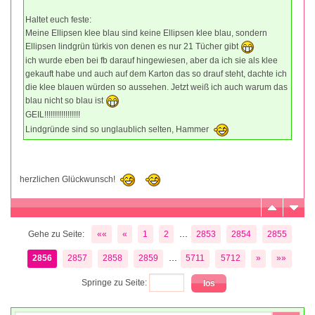
Haltet euch feste:
Meine Ellipsen klee blau sind keine Ellipsen klee blau, sondern
Ellipsen lindgrün türkis von denen es nur 21 Tücher gibt
ich wurde eben bei fb darauf hingewiesen, aber da ich sie als klee
gekauft habe und auch auf dem Karton das so drauf steht, dachte ich
die klee blauen würden so aussehen. Jetzt weiß ich auch warum das
blau nicht so blau ist
GEIL!!!!!!!!!!!!!!!!!
Lindgründe sind so unglaublich selten, Hammer
herzlichen Glückwunsch!
...
Gehe zu Seite:
««
«
1
2
2853
2854
2855
...
2856
2857
2858
2859
5711
5712
»
»»
Springe zu Seite: