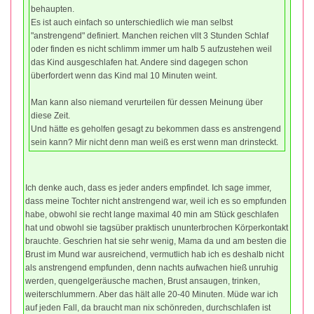
behaupten.
Es ist auch einfach so unterschiedlich wie man selbst
"anstrengend" definiert. Manchen reichen vllt 3 Stunden Schlaf
oder finden es nicht schlimm immer um halb 5 aufzustehen weil
das Kind ausgeschlafen hat. Andere sind dagegen schon
überfordert wenn das Kind mal 10 Minuten weint.
Man kann also niemand verurteilen für dessen Meinung über
diese Zeit.
Und hätte es geholfen gesagt zu bekommen dass es anstrengend
sein kann? Mir nicht denn man weiß es erst wenn man drinsteckt.
Ich denke auch, dass es jeder anders empfindet. Ich sage immer,
dass meine Tochter nicht anstrengend war, weil ich es so empfunden
habe, obwohl sie recht lange maximal 40 min am Stück geschlafen
hat und obwohl sie tagsüber praktisch ununterbrochen Körperkontakt
brauchte. Geschrien hat sie sehr wenig, Mama da und am besten die
Brust im Mund war ausreichend, vermutlich hab ich es deshalb nicht
als anstrengend empfunden, denn nachts aufwachen hieß unruhig
werden, quengelgeräusche machen, Brust ansaugen, trinken,
weiterschlummern. Aber das hält alle 20-40 Minuten. Müde war ich
auf jeden Fall, da braucht man nix schönreden, durchschlafen ist