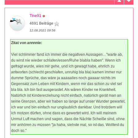
Tine91
4691 Beiträge
12.08.2021 09:56
Zitat von annnnie:
Viel schlimmer fand ich immer die negativen Aussagen... "warte ab,
du wirst nie wieder schlafen/essen/Ruhe blabla haben". Wenn ich
gefragt wurde, wies mir gehe, und ich gewagt habe, ehrlich zu
antworten (schlecht geschlafen, unruhig bla bla) kamen immer nur
dumme Sprüche, das wäre ja aaaaalles noch gaaaar nichts im
Gegensatz zum Leben mit Kindern, wenn mir das schon zu viel sei
bla bla. Ich bin fast ausgerastet. Als wären Kinder ne Krankheit.
Natürlich ist Kindererziehung nicht einfach, natürlich gerät man an
seine Grenzen, aber wir haben so lange auf unser Wunder gewartet,
ich war und bin einfach nur unglaublich dankbar. Und trotzdem will
ich motzen dürfen, ohne dass es gewertet wird. Ich will meinem
Unmut Luft machen und sagen, dass die Nächte Scheiße sind, ohne
mir anhören zu müssen "ja haha, siehste mal, so ist das. Wolltest du
doch so."