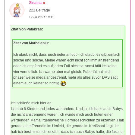
Sinama
222 Beiträge
12.08.2021 10:11
Zitat von Palabras:
Zitat von Mathelenlu:
Ich glaub nicht, dass Euch jeder anlügt - ich glaub, es gibt einfach
solche und solche. Meine waren echt nicht schlimm anstrengend
oder ich empfand es auf jeden Fall nicht so, sonst hätt ich keine
vier vermutlich. Ich warne aber mal gleich: Pubertät hat mich
phasenweise mega angestrengt, mehr als alles zuvor. DAS sagt
einem auch keiner so richtig
.
Ich schließe mich hier an.
Ich hab 6 Kinder und jedes war anders. Und ja, Ich hatte auch Babys,
die nicht anstrengend waren. Ich würde mich auch hüten einer
werdenden Mama irgendwelche Horrorgeschichten zu erzählen. Hab
gerade eine Freundin im Umfeld, die gerade im Kreißsaal liegt. Ihr
hab ich bestimmt nicht erzählt, dass ich auch Babys hatte, die fast nur