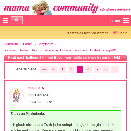
Forum
Kostenlos Mitglied werden
Login
Startseite
Forum
Babyforum
Fazit nach halbem Jahr mit Baby - wer fühlte sich noch vom Umfeld veräppelt?
Fazit nach halbem Jahr mit Baby - wer fühlte sich noch vom Umfeld
veräppelt?
Gehe zu Seite:
««
«
1
2
3
4
5
»
»»
Sinama
222 Beiträge
12.08.2021 09:55
Zitat von Mathelenlu:
Ich glaub nicht, dass Euch jeder anlügt - ich glaub, es gibt einfach
solche und solche. Meine waren echt nicht schlimm anstrengend