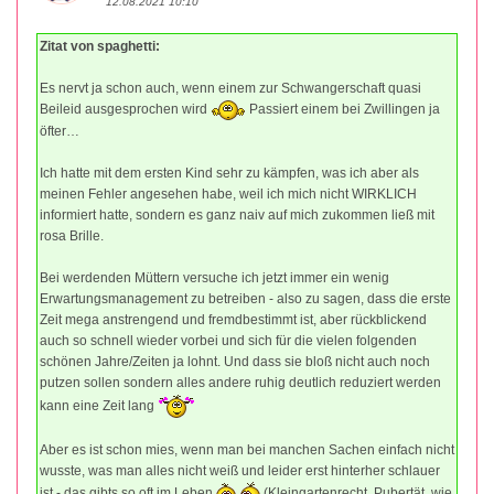
12.08.2021 10:10
Zitat von spaghetti:
Es nervt ja schon auch, wenn einem zur Schwangerschaft quasi
Beileid ausgesprochen wird
Passiert einem bei Zwillingen ja
öfter…
Ich hatte mit dem ersten Kind sehr zu kämpfen, was ich aber als
meinen Fehler angesehen habe, weil ich mich nicht WIRKLICH
informiert hatte, sondern es ganz naiv auf mich zukommen ließ mit
rosa Brille.
Bei werdenden Müttern versuche ich jetzt immer ein wenig
Erwartungsmanagement zu betreiben - also zu sagen, dass die erste
Zeit mega anstrengend und fremdbestimmt ist, aber rückblickend
auch so schnell wieder vorbei und sich für die vielen folgenden
schönen Jahre/Zeiten ja lohnt. Und dass sie bloß nicht auch noch
putzen sollen sondern alles andere ruhig deutlich reduziert werden
kann eine Zeit lang
Aber es ist schon mies, wenn man bei manchen Sachen einfach nicht
wusste, was man alles nicht weiß und leider erst hinterher schlauer
ist - das gibts so oft im Leben
(Kleingartenrecht, Pubertät, wie