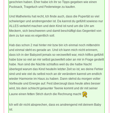
geschrien haben. Eher habe ich ihr so Tipps gegeben wie einen
Pucksack, Tragetuch und Federwiege zu kaufen.
Und Mathelenlu hat recht, Ich finde auch, dass die Pupertät so viel
schwieriger und anstrengender ist. Da kannst du gefühlt sowieso nur
ALLES verkehrt machen und dein Kind ist rund um die Uhr am
Meckern, sich beschweren und damit beschäftigt das Gegenteil von
dem zu tun was es eigentlich soll.
Hab das schon 2 mal hinter mir bzw bin ich einmal noch mittendrin
und einmal steht es gerade an. Und ich kann mich nicht erinnern,
dass ich in der Babyzeit jemals so verzweifelt war, mich hilflos gefühlt
habe bzw so viel an mir selbst gezweifelt oder an mir in Frage gestellt
habe. Nun sind die Nächte schlaflos weil du die halbe Nacht
überlegst warum das Kind heute/in letzter Zeit so ist, wo deine Fehler
sind und wie viel du selbst noch an dir verändern kannst um endlich
wieder Harmonie im Haus zu haben. Dann stehst du morgen voller
Vorfreude und Energie auf. Fest überzeugt dass heute alles besser
wird, bis dein schlecht gelaunter Teenie kommt und dir mit seiner
Laune einen fetten Strich durch die Rechnung macht
Ich will dir nicht absprechen, dass es anstrengend mit deinem Baby
ist.