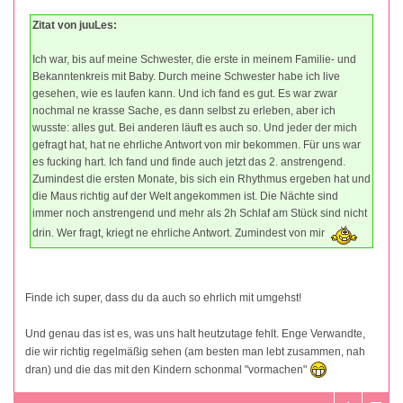
Zitat von juuLes:
Ich war, bis auf meine Schwester, die erste in meinem Familie- und
Bekanntenkreis mit Baby. Durch meine Schwester habe ich live
gesehen, wie es laufen kann. Und ich fand es gut. Es war zwar
nochmal ne krasse Sache, es dann selbst zu erleben, aber ich
wusste: alles gut. Bei anderen läuft es auch so. Und jeder der mich
gefragt hat, hat ne ehrliche Antwort von mir bekommen. Für uns war
es fucking hart. Ich fand und finde auch jetzt das 2. anstrengend.
Zumindest die ersten Monate, bis sich ein Rhythmus ergeben hat und
die Maus richtig auf der Welt angekommen ist. Die Nächte sind
immer noch anstrengend und mehr als 2h Schlaf am Stück sind nicht
drin. Wer fragt, kriegt ne ehrliche Antwort. Zumindest von mir
Finde ich super, dass du da auch so ehrlich mit umgehst!
Und genau das ist es, was uns halt heutzutage fehlt. Enge Verwandte,
die wir richtig regelmäßig sehen (am besten man lebt zusammen, nah
dran) und die das mit den Kindern schonmal "vormachen"