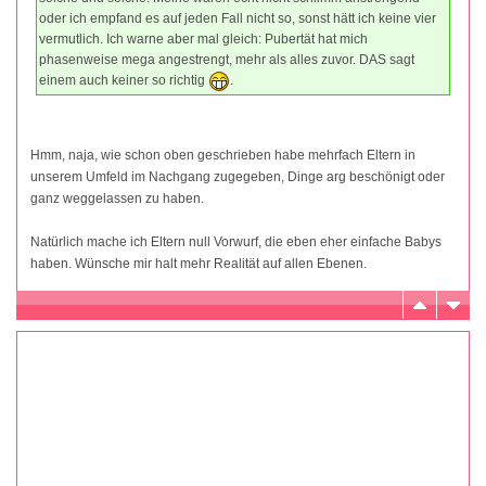
oder ich empfand es auf jeden Fall nicht so, sonst hätt ich keine vier
vermutlich. Ich warne aber mal gleich: Pubertät hat mich
phasenweise mega angestrengt, mehr als alles zuvor. DAS sagt
einem auch keiner so richtig
.
Hmm, naja, wie schon oben geschrieben habe mehrfach Eltern in
unserem Umfeld im Nachgang zugegeben, Dinge arg beschönigt oder
ganz weggelassen zu haben.
Natürlich mache ich Eltern null Vorwurf, die eben eher einfache Babys
haben. Wünsche mir halt mehr Realität auf allen Ebenen.