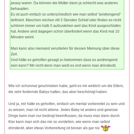
peasy waren. Da können die Mütter dann ja schlecht was anderes
behaupten.
Es ist auch einfach so unterschiedlich wie man selbst "anstrengend"
definiert. Manchen reichen vllt 3 Stunden Schlaf oder finden es nicht
schlimm immer um halb 5 aufzustehen weil das Kind ausgeschlafen
hat. Andere sind dagegen schon überfordert wenn das Kind mal 10
Minuten weint.
Man kann also niemand verurteilen für dessen Meinung über diese
Zeit.
Und hätte es geholfen gesagt zu bekommen dass es anstrengend
sein kann? Mir nicht denn man weiß es erst wenn man drinsteckt.
Wie ich schonmal geschrieben habe, geht es mir wirklich um die Eltern,
die sehr fordernde Babys hatten, das aber beschönigt haben.
Und ja, mir hätte es geholfen, einfach um mental vorbereitet zu sein und
zu wissen, man ist nicht alleine. Jedes Baby ist anders und gewisse
Dinge kann man nur bedingt beeinflussen, da muss man dann durch.
Klar kann man sich das nie so vorstellen, wie wenn man selbst
drinsteckt, aber etwas Vorbereitung ist besser als gar nix