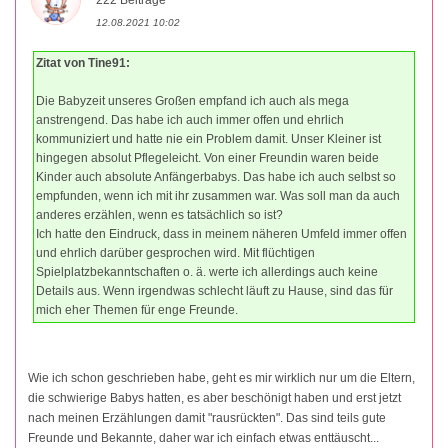
222 Beiträge
12.08.2021 10:02
Zitat von Tine91:
Die Babyzeit unseres Großen empfand ich auch als mega
anstrengend. Das habe ich auch immer offen und ehrlich
kommuniziert und hatte nie ein Problem damit. Unser Kleiner ist
hingegen absolut Pflegeleicht. Von einer Freundin waren beide
Kinder auch absolute Anfängerbabys. Das habe ich auch selbst so
empfunden, wenn ich mit ihr zusammen war. Was soll man da auch
anderes erzählen, wenn es tatsächlich so ist?
Ich hatte den Eindruck, dass in meinem näheren Umfeld immer offen
und ehrlich darüber gesprochen wird. Mit flüchtigen
Spielplatzbekanntschaften o. ä. werte ich allerdings auch keine
Details aus. Wenn irgendwas schlecht läuft zu Hause, sind das für
mich eher Themen für enge Freunde.
Wie ich schon geschrieben habe, geht es mir wirklich nur um die Eltern,
die schwierige Babys hatten, es aber beschönigt haben und erst jetzt
nach meinen Erzählungen damit "rausrückten". Das sind teils gute
Freunde und Bekannte, daher war ich einfach etwas enttäuscht...