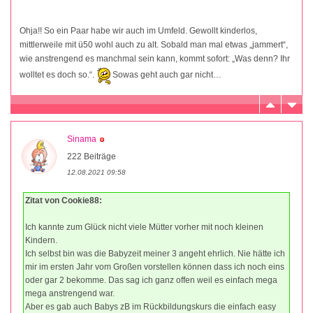
Ohja!! So ein Paar habe wir auch im Umfeld. Gewollt kinderlos,
mittlerweile mit ü50 wohl auch zu alt. Sobald man mal etwas „jammert“,
wie anstrengend es manchmal sein kann, kommt sofort: „Was denn? Ihr
wolltet es doch so.“.
Sowas geht auch gar nicht…
Sinama
222 Beiträge
12.08.2021 09:58
Zitat von Cookie88:
Ich kannte zum Glück nicht viele Mütter vorher mit noch kleinen
Kindern.
Ich selbst bin was die Babyzeit meiner 3 angeht ehrlich. Nie hätte ich
mir im ersten Jahr vom Großen vorstellen können dass ich noch eins
oder gar 2 bekomme. Das sag ich ganz offen weil es einfach mega
mega anstrengend war.
Aber es gab auch Babys zB im Rückbildungskurs die einfach easy