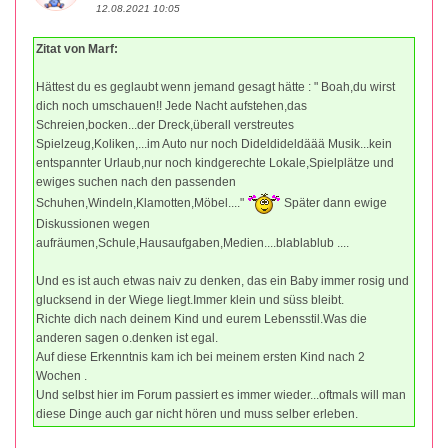
12.08.2021 10:05
Zitat von Marf:
Hättest du es geglaubt wenn jemand gesagt hätte : " Boah,du wirst
dich noch umschauen!! Jede Nacht aufstehen,das
Schreien,bocken...der Dreck,überall verstreutes
Spielzeug,Koliken,...im Auto nur noch Dideldideldäää Musik...kein
entspannter Urlaub,nur noch kindgerechte Lokale,Spielplätze und
ewiges suchen nach den passenden
Schuhen,Windeln,Klamotten,Möbel...."
Später dann ewige
Diskussionen wegen
aufräumen,Schule,Hausaufgaben,Medien....blablablub ....
Und es ist auch etwas naiv zu denken, das ein Baby immer rosig und
glucksend in der Wiege liegt.Immer klein und süss bleibt.
Richte dich nach deinem Kind und eurem Lebensstil.Was die
anderen sagen o.denken ist egal.
Auf diese Erkenntnis kam ich bei meinem ersten Kind nach 2
Wochen .
Und selbst hier im Forum passiert es immer wieder...oftmals will man
diese Dinge auch gar nicht hören und muss selber erleben.