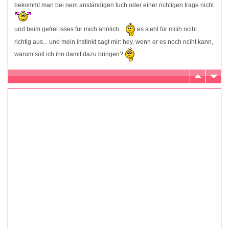
bekommt man bei nem anständigen tuch oder einer richtigen trage nicht
und beim gefrei isses für mich ähnlich...
es sieht für mcih nciht
richtig aus... und mein instinkt sagt mir: hey, wenn er es noch nciht kann,
warum soll ich ihn damit dazu bringen?