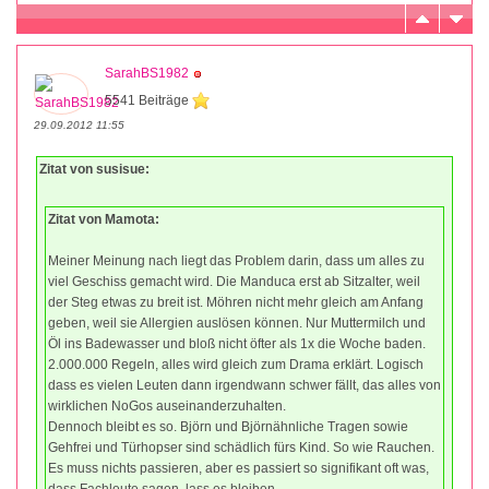
SarahBS1982
5541 Beiträge
29.09.2012 11:55
Zitat von susisue:
Zitat von Mamota:
Meiner Meinung nach liegt das Problem darin, dass um alles zu
viel Geschiss gemacht wird. Die Manduca erst ab Sitzalter, weil
der Steg etwas zu breit ist. Möhren nicht mehr gleich am Anfang
geben, weil sie Allergien auslösen können. Nur Muttermilch und
Öl ins Badewasser und bloß nicht öfter als 1x die Woche baden.
2.000.000 Regeln, alles wird gleich zum Drama erklärt. Logisch
dass es vielen Leuten dann irgendwann schwer fällt, das alles von
wirklichen NoGos auseinanderzuhalten.
Dennoch bleibt es so. Björn und Björnähnliche Tragen sowie
Gehfrei und Türhopser sind schädlich fürs Kind. So wie Rauchen.
Es muss nichts passieren, aber es passiert so signifikant oft was,
dass Fachleute sagen, lass es bleiben.