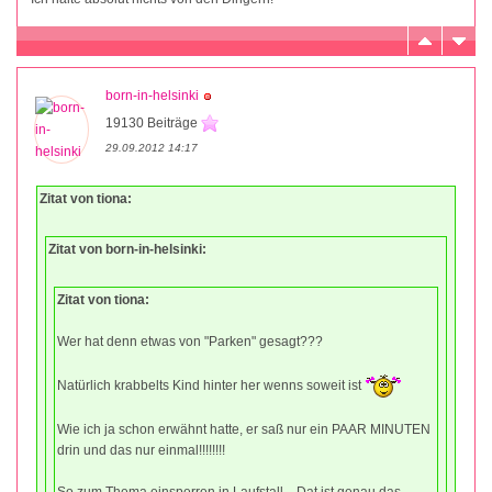
born-in-helsinki
19130 Beiträge
29.09.2012 14:17
Zitat von tiona:
Zitat von born-in-helsinki:
Zitat von tiona:
Wer hat denn etwas von "Parken" gesagt???
Natürlich krabbelts Kind hinter her wenns soweit ist
Wie ich ja schon erwähnt hatte, er saß nur ein PAAR MINUTEN
drin und das nur einmal!!!!!!!!
So zum Thema einsperren in Laufstall... Dat ist genau das