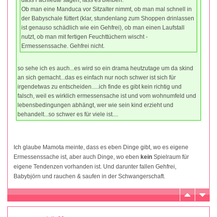
Ob man eine Manduca vor Sitzalter nimmt, ob man mal schnell in
der Babyschale füttert (klar, stundenlang zum Shoppen drinlassen
ist genauso schädlich wie ein Gehfrei), ob man einen Laufstall
nutzt, ob man mit fertigen Feuchttüchern wischt -
Ermessenssache. Gehfrei nicht.
so sehe ich es auch...es wird so ein drama heutzutage um da skind
an sich gemacht...das es einfach nur noch schwer ist sich für
irgendetwas zu entscheiden.....ich finde es gibt kein richtig und
falsch, weil es wirklich ermessensache ist und vom wohnumfeld und
lebensbedingungen abhängt, wer wie sein kind erzieht und
behandelt...so schwer es für viele ist....
Ich glaube Mamota meinte, dass es eben Dinge gibt, wo es eigene
Ermessenssache ist, aber auch Dinge, wo eben
kein
Spielraum für
eigene Tendenzen vorhanden ist. Und darunter fallen Gehfrei,
Babybjörn und rauchen & saufen in der Schwangerschaft.