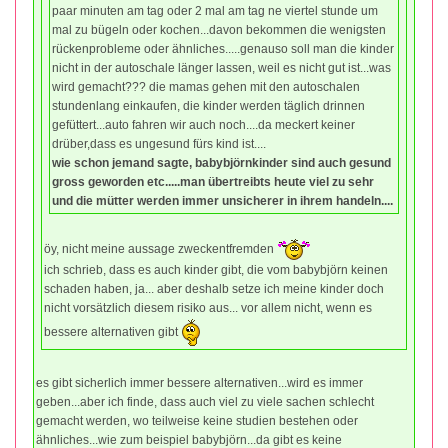
paar minuten am tag oder 2 mal am tag ne viertel stunde um
mal zu bügeln oder kochen...davon bekommen die wenigsten
rückenprobleme oder ähnliches.....genauso soll man die kinder
nicht in der autoschale länger lassen, weil es nicht gut ist...was
wird gemacht??? die mamas gehen mit den autoschalen
stundenlang einkaufen, die kinder werden täglich drinnen
gefüttert...auto fahren wir auch noch....da meckert keiner
drüber,dass es ungesund fürs kind ist....
wie schon jemand sagte, babybjörnkinder sind auch gesund
gross geworden etc.....man übertreibts heute viel zu sehr
und die mütter werden immer unsicherer in ihrem handeln....
öy, nicht meine aussage zweckentfremden
ich schrieb, dass es auch kinder gibt, die vom babybjörn keinen
schaden haben, ja... aber deshalb setze ich meine kinder doch
nicht vorsätzlich diesem risiko aus... vor allem nicht, wenn es
bessere alternativen gibt
es gibt sicherlich immer bessere alternativen...wird es immer
geben...aber ich finde, dass auch viel zu viele sachen schlecht
gemacht werden, wo teilweise keine studien bestehen oder
ähnliches...wie zum beispiel babybjörn...da gibt es keine