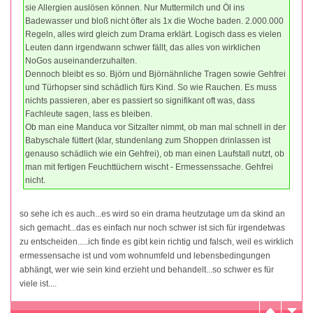
sie Allergien auslösen können. Nur Muttermilch und Öl ins
Badewasser und bloß nicht öfter als 1x die Woche baden. 2.000.000
Regeln, alles wird gleich zum Drama erklärt. Logisch dass es vielen
Leuten dann irgendwann schwer fällt, das alles von wirklichen
NoGos auseinanderzuhalten.
Dennoch bleibt es so. Björn und Björnähnliche Tragen sowie Gehfrei
und Türhopser sind schädlich fürs Kind. So wie Rauchen. Es muss
nichts passieren, aber es passiert so signifikant oft was, dass
Fachleute sagen, lass es bleiben.
Ob man eine Manduca vor Sitzalter nimmt, ob man mal schnell in der
Babyschale füttert (klar, stundenlang zum Shoppen drinlassen ist
genauso schädlich wie ein Gehfrei), ob man einen Laufstall nutzt, ob
man mit fertigen Feuchttüchern wischt - Ermessenssache. Gehfrei
nicht.
so sehe ich es auch...es wird so ein drama heutzutage um da skind an
sich gemacht...das es einfach nur noch schwer ist sich für irgendetwas
zu entscheiden.....ich finde es gibt kein richtig und falsch, weil es wirklich
ermessensache ist und vom wohnumfeld und lebensbedingungen
abhängt, wer wie sein kind erzieht und behandelt...so schwer es für
viele ist....