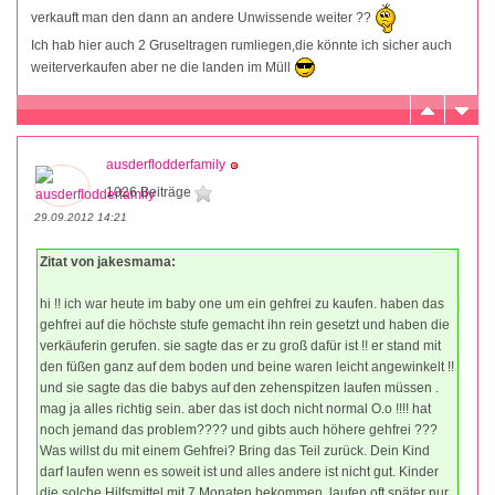
verkauft man den dann an andere Unwissende weiter ??
Ich hab hier auch 2 Gruseltragen rumliegen,die könnte ich sicher auch
weiterverkaufen aber ne die landen im Müll
ausderflodderfamily
1026 Beiträge
29.09.2012 14:21
Zitat von jakesmama:
hi !! ich war heute im baby one um ein gehfrei zu kaufen. haben das
gehfrei auf die höchste stufe gemacht ihn rein gesetzt und haben die
verkäuferin gerufen. sie sagte das er zu groß dafür ist !! er stand mit
den füßen ganz auf dem boden und beine waren leicht angewinkelt !!
und sie sagte das die babys auf den zehenspitzen laufen müssen .
mag ja alles richtig sein. aber das ist doch nicht normal O.o !!!! hat
noch jemand das problem???? und gibts auch höhere gehfrei ???
Was willst du mit einem Gehfrei? Bring das Teil zurück. Dein Kind
darf laufen wenn es soweit ist und alles andere ist nicht gut. Kinder
die solche Hilfsmittel mit 7 Monaten bekommen, laufen oft später nur