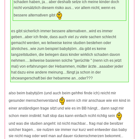
schaden haben, ja... aber deshalb setze ich meine kinder doch
nicht vorsätzlich diesem risiko aus... vor allem nicht, wenn es
bessere alternativen gibt
es gibt sicherlich immer bessere alternativen...wird es immer
geben...aber ich finde, dass auch viel zu viele sachen schlecht
gemacht werden, wo teilweise keine studien bestehen oder
ähnliches...wie zum beispiel babybjörn...da gibt es keine
langzeitstudien, die belegen dass kinder wirklich schaden davon
nehmen.....teilweise basieren solche "gerüchte " (nenn ich es jetzt
mal) von erfahrungen der Hebammen, mütter ärzte...aaaaber jeder
hat dazu eine andere meinung....fängt ja schon in der
shcwangerschaft bei der hebamme an...oder???
also beim babybjörn (und auch beim gehfrei finde ich) reicht mir
gesunder menschenverstand
wenn ich mir anschaue wie ein kind in
einer anständigen trage sitzt und wie es im BB hängt... dann sagt mir
schon mein instinkt: halt stop das kann einfach nciht richtig sein
und was die studien angeht: ist nicht machbar... frag mal die besitzer
solcher tragen... sie nutzen sie immer nur kurz weil entweder das baby
sie nicht mag oder weil man auf dauer rückenschmerzen bekommt...