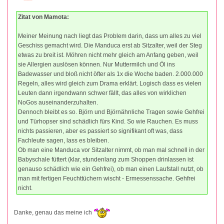
Zitat von Mamota:
Meiner Meinung nach liegt das Problem darin, dass um alles zu viel
Geschiss gemacht wird. Die Manduca erst ab Sitzalter, weil der Steg
etwas zu breit ist. Möhren nicht mehr gleich am Anfang geben, weil
sie Allergien auslösen können. Nur Muttermilch und Öl ins
Badewasser und bloß nicht öfter als 1x die Woche baden. 2.000.000
Regeln, alles wird gleich zum Drama erklärt. Logisch dass es vielen
Leuten dann irgendwann schwer fällt, das alles von wirklichen
NoGos auseinanderzuhalten.
Dennoch bleibt es so. Björn und Björnähnliche Tragen sowie Gehfrei
und Türhopser sind schädlich fürs Kind. So wie Rauchen. Es muss
nichts passieren, aber es passiert so signifikant oft was, dass
Fachleute sagen, lass es bleiben.
Ob man eine Manduca vor Sitzalter nimmt, ob man mal schnell in der
Babyschale füttert (klar, stundenlang zum Shoppen drinlassen ist
genauso schädlich wie ein Gehfrei), ob man einen Laufstall nutzt, ob
man mit fertigen Feuchttüchern wischt - Ermessenssache. Gehfrei
nicht.
Danke, genau das meine ich