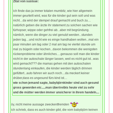
Zitat von susisue:
ich finde das ja immer totalen mumbitz, wie hier allgemein
immer geurteilt wird, was für die kinder gut sein soll und was
nicht....da wird der stempel drauf gemacht und buch zu....
natürlich geben die ärzte ihr statement zu solchen sachen wie
türhopser, wippe oder gehfrei ab...aber mit begründung.
nämlich, wenn die dinger zu viel genutzt werden...stunden
jeden tag....und nicht wie es einge handhaben wollen...mal ein
paar minuten am tag oder 2 mal am tag ne viertel stunde um
mal zu bügeln oder kochen...davon bekommen die wenigsten
rückenprobleme oder ähnliches.....genauso soll man die kinder
nicht in der autoschale länger lassen, weil es nicht gut ist...was
wird gemacht??? die mamas gehen mit den autoschalen
stundenlang einkaufen, die kinder werden täglich drinnen
gefüttert...auto fahren wir auch noch....da meckert keiner
drüber,dass es ungesund fürs kind ist....
wie schon jemand sagte, babybjörnkinder sind auch gesund
gross geworden etc.....man übertreibts heute viel zu sehr
und die mütter werden immer unsicherer in ihrem handeln....
öy, nicht meine aussage zweckentfremden
ich schrieb, dass es auch kinder gibt, die vom babybjörn keinen