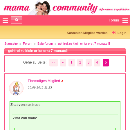
Forum
Kostenlos Mitglied werden
Login
Startseite
Forum
Babyforum
gehfrei zu klein er ist erst 7 monate!!!
gehfrei zu klein er ist erst 7 monate!!!
Gehe zu Seite:
««
«
1
2
3
4
5
Ehemaliges Mitglied
29.09.2012 11:25
Zitat von susisue:
Zitat von Viala: