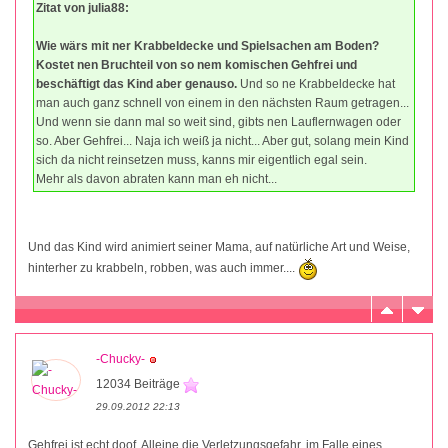
Zitat von julia88:
Wie wärs mit ner Krabbeldecke und Spielsachen am Boden?
Kostet nen Bruchteil von so nem komischen Gehfrei und
beschäftigt das Kind aber genauso.
Und so ne Krabbeldecke hat
man auch ganz schnell von einem in den nächsten Raum getragen...
Und wenn sie dann mal so weit sind, gibts nen Lauflernwagen oder
so. Aber Gehfrei... Naja ich weiß ja nicht... Aber gut, solang mein Kind
sich da nicht reinsetzen muss, kanns mir eigentlich egal sein.
Mehr als davon abraten kann man eh nicht...
Und das Kind wird animiert seiner Mama, auf natürliche Art und Weise,
hinterher zu krabbeln, robben, was auch immer....
-Chucky-
12034 Beiträge
29.09.2012 22:13
Gehfrei ist echt doof. Alleine die Verletzungsgefahr, im Falle eines