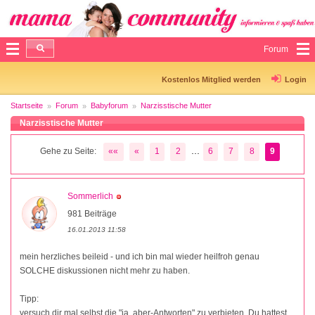
Forum
Kostenlos Mitglied werden
Login
Startseite
Forum
Babyforum
Narzisstische Mutter
Narzisstische Mutter
...
Gehe zu Seite:
««
«
1
2
6
7
8
9
Sommerlich
981 Beiträge
16.01.2013 11:58
mein herzliches beileid - und ich bin mal wieder heilfroh genau
SOLCHE diskussionen nicht mehr zu haben.
Tipp:
versuch dir mal selbst die "ja, aber-Antworten" zu verbieten. Du hattest