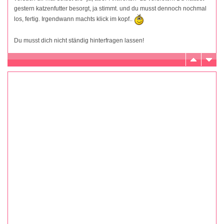
gestern katzenfutter besorgt, ja stimmt. und du musst dennoch nochmal
los, fertig. Irgendwann machts klick im kopf..
Du musst dich nicht ständig hinterfragen lassen!