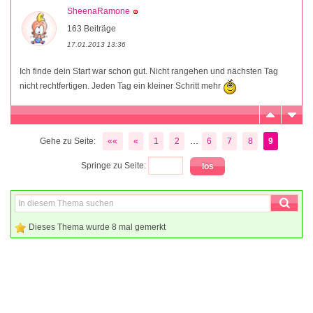
SheenaRamone
163 Beiträge
17.01.2013 13:36
Ich finde dein Start war schon gut. Nicht rangehen und nächsten Tag
nicht rechtfertigen. Jeden Tag ein kleiner Schritt mehr
...
Gehe zu Seite:
««
«
1
2
6
7
8
9
Springe zu Seite:
Dieses Thema wurde 8 mal gemerkt