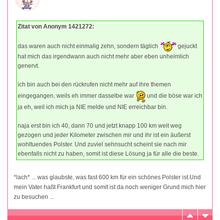
Zitat von Anonym 1421272:
das waren auch nicht einmalig zehn, sondern täglich
gejuckt
hat mich das irgendwann auch nicht mehr aber eben unheimlich
genervt.
ich bin auch bei den rückrufen nicht mehr auf ihre themen
eingegangen, weils eh immer dasselbe war
und die böse war ich
ja eh, weil ich mich ja NIE melde und NIE erreichbar bin.
naja erst bin ich 40, dann 70 und jetzt knapp 100 km weit weg
gezogen und jeder Kilometer zwischen mir und ihr ist ein äußerst
wohltuendes Polster. Und zuviel sehnsucht scheint sie nach mir
ebenfalls nicht zu haben, somit ist diese Lösung ja für alle die beste.
*lach* ... was glaubste, was fast 600 km für ein schönes Polster ist.Und
mein Vater haßt Frankfurt und somit ist da noch weniger Grund mich hier
zu besuchen ...