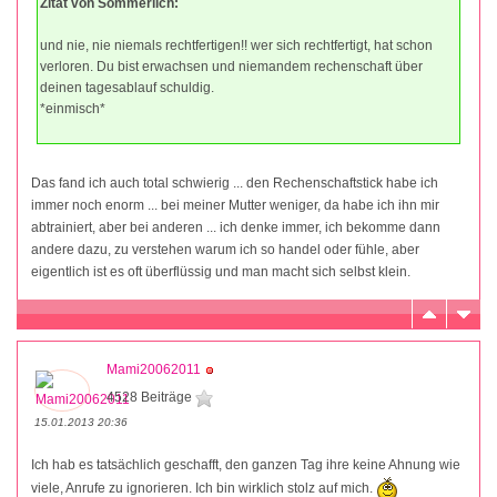
Zitat von Sommerlich:
und nie, nie niemals rechtfertigen!! wer sich rechtfertigt, hat schon
verloren. Du bist erwachsen und niemandem rechenschaft über
deinen tagesablauf schuldig.
*einmisch*
Das fand ich auch total schwierig ... den Rechenschaftstick habe ich
immer noch enorm ... bei meiner Mutter weniger, da habe ich ihn mir
abtrainiert, aber bei anderen ... ich denke immer, ich bekomme dann
andere dazu, zu verstehen warum ich so handel oder fühle, aber
eigentlich ist es oft überflüssig und man macht sich selbst klein.
Mami20062011
4528 Beiträge
15.01.2013 20:36
Ich hab es tatsächlich geschafft, den ganzen Tag ihre keine Ahnung wie
viele, Anrufe zu ignorieren. Ich bin wirklich stolz auf mich.