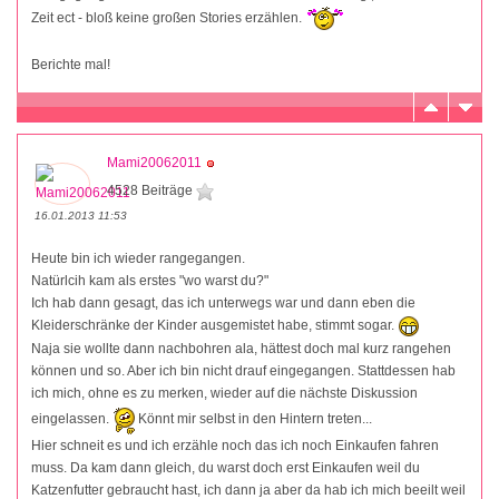
Zeit ect - bloß keine großen Stories erzählen.
Berichte mal!
Mami20062011
4528 Beiträge
16.01.2013 11:53
Heute bin ich wieder rangegangen.
Natürlcih kam als erstes "wo warst du?"
Ich hab dann gesagt, das ich unterwegs war und dann eben die
Kleiderschränke der Kinder ausgemistet habe, stimmt sogar.
Naja sie wollte dann nachbohren ala, hättest doch mal kurz rangehen
können und so. Aber ich bin nicht drauf eingegangen. Stattdessen hab
ich mich, ohne es zu merken, wieder auf die nächste Diskussion
eingelassen.
Könnt mir selbst in den Hintern treten...
Hier schneit es und ich erzähle noch das ich noch Einkaufen fahren
muss. Da kam dann gleich, du warst doch erst Einkaufen weil du
Katzenfutter gebraucht hast, ich dann ja aber da hab ich mich beeilt weil