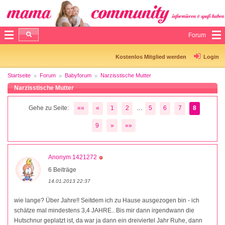
Forum
Kostenlos Mitglied werden
Login
Startseite
Forum
Babyforum
Narzisstische Mutter
Narzisstische Mutter
...
Gehe zu Seite:
««
«
1
2
5
6
7
8
9
»
»»
Anonym 1421272
6 Beiträge
14.01.2013 22:37
wie lange? Über Jahre!! Seitdem ich zu Hause ausgezogen bin - ich
schätze mal mindestens 3,4 JAHRE.. Bis mir dann irgendwann die
Hutschnur geplatzt ist, da war ja dann ein dreiviertel Jahr Ruhe, dann