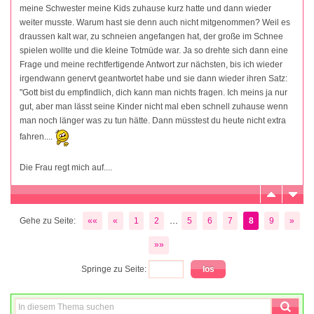
meine Schwester meine Kids zuhause kurz hatte und dann wieder
weiter musste. Warum hast sie denn auch nicht mitgenommen? Weil es
draussen kalt war, zu schneien angefangen hat, der große im Schnee
spielen wollte und die kleine Totmüde war. Ja so drehte sich dann eine
Frage und meine rechtfertigende Antwort zur nächsten, bis ich wieder
irgendwann genervt geantwortet habe und sie dann wieder ihren Satz:
"Gott bist du empfindlich, dich kann man nichts fragen. Ich meins ja nur
gut, aber man lässt seine Kinder nicht mal eben schnell zuhause wenn
man noch länger was zu tun hätte. Dann müsstest du heute nicht extra
fahren....
Die Frau regt mich auf....
...
Gehe zu Seite:
««
«
1
2
5
6
7
8
9
»
»»
Springe zu Seite: