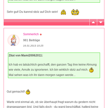
Sehr gut! Du kannst stolz auf Dich sein!
Sommerlich
981 Beiträge
16.01.2013 10:25
Zitat von Mami20062011:
Ich hab es tatsächlich geschafft, den ganzen Tag ihre keine Ahnung
wie viele, Anrufe zu ignorieren. Ich bin wirklich stolz auf mich.
Mal sehen was ich ihr dann morgen sagen werde...
Gut gemacht!!
Warte erst einmal ab, ob sie überhaupt fragt warum du gestern nicht
drangegangen bist. Und falls doch - du warst beschäftigt, hattest keine