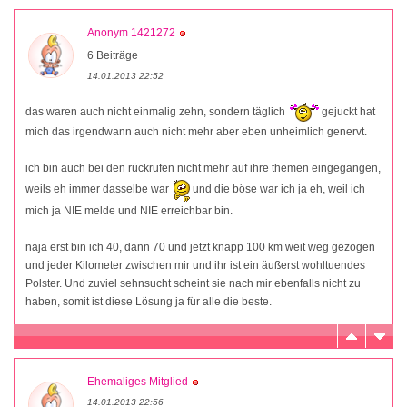
Anonym 1421272
6 Beiträge
14.01.2013 22:52
das waren auch nicht einmalig zehn, sondern täglich
gejuckt hat
mich das irgendwann auch nicht mehr aber eben unheimlich genervt.
ich bin auch bei den rückrufen nicht mehr auf ihre themen eingegangen,
weils eh immer dasselbe war
und die böse war ich ja eh, weil ich
mich ja NIE melde und NIE erreichbar bin.
naja erst bin ich 40, dann 70 und jetzt knapp 100 km weit weg gezogen
und jeder Kilometer zwischen mir und ihr ist ein äußerst wohltuendes
Polster. Und zuviel sehnsucht scheint sie nach mir ebenfalls nicht zu
haben, somit ist diese Lösung ja für alle die beste.
Ehemaliges Mitglied
14.01.2013 22:56