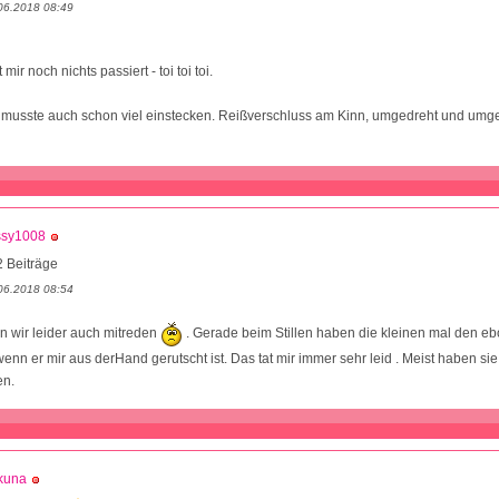
06.2018 08:49
mir noch nichts passiert - toi toi toi.
 musste auch schon viel einstecken. Reißverschluss am Kinn, umgedreht und umge
ssy1008
 Beiträge
06.2018 08:54
n wir leider auch mitreden
. Gerade beim Stillen haben die kleinen mal den e
n er mir aus derHand gerutscht ist. Das tat mir immer sehr leid . Meist haben sie
en.
kuna