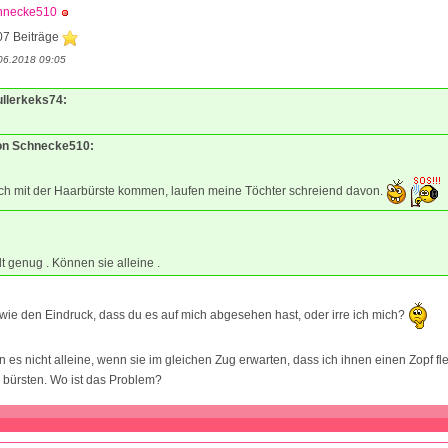
hnecke510
07 Beiträge
06.2018 09:05
ullerkeks74:
von Schnecke510:
ch mit der Haarbürste kommen, laufen meine Töchter schreiend davon.
t genug . Können sie alleine .
wie den Eindruck, dass du es auf mich abgesehen hast, oder irre ich mich?
n es nicht alleine, wenn sie im gleichen Zug erwarten, dass ich ihnen einen Zopf fl
 bürsten. Wo ist das Problem?