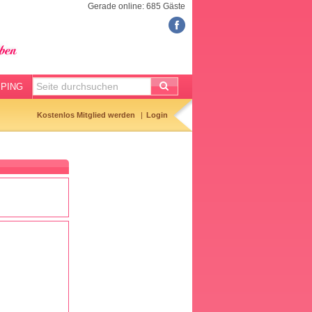
Gerade online: 685 Gäste
FORUM
Meine Forenthemen
Meine Forenbeiträge
PING
Gemerkte Themen
Kostenlos Mitglied werden
Login
Neueste Themen
Aktuell diskutiert
Forenticker
Forenbilder
Forenregeln