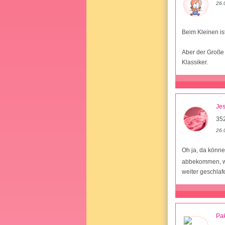
26.
Beim Kleinen ist 
Aber der Große
Klassiker.
Je
352
26.
Oh ja, da könne
abbekommen, wen
weiter geschlaf
Pa