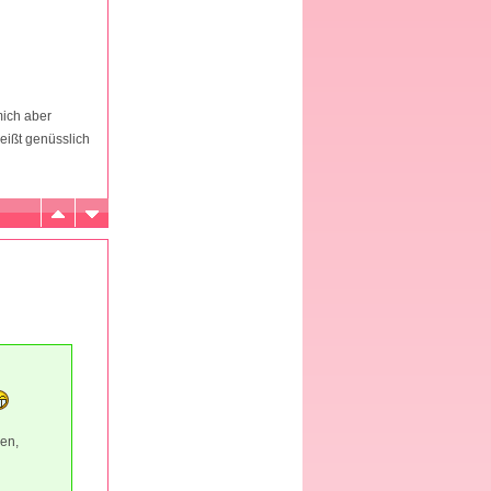
mich aber
eißt genüsslich
gen,