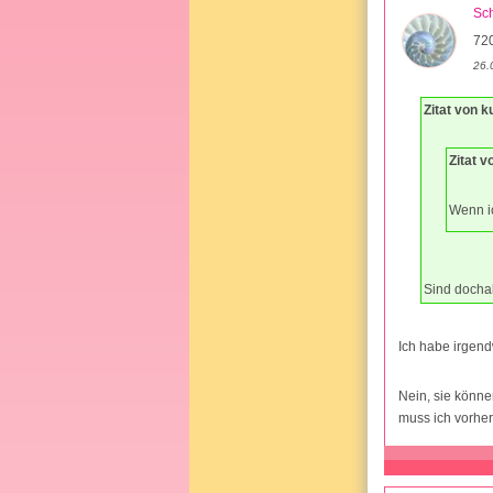
Sc
72
26.
Zitat von k
Zitat 
Wenn i
Sind dochal
Ich habe irgend
Nein, sie könne
muss ich vorher