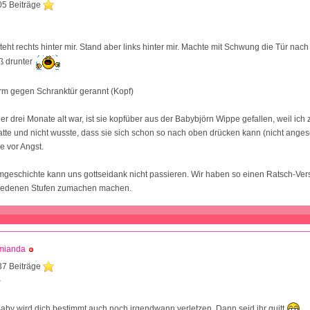
05 Beiträge
1
teht rechts hinter mir. Stand aber links hinter mir. Machte mit Schwung die Tür nach 
ß drunter
Arm gegen Schranktür gerannt (Kopf)
oder drei Monate alt war, ist sie kopfüber aus der Babybjörn Wippe gefallen, weil ic
te und nicht wusste, dass sie sich schon so nach oben drücken kann (nicht angesch
e vor Angst.
geschichte kann uns gottseidank nicht passieren. Wir haben so einen Ratsch-Ver
iedenen Stufen zumachen machen.
mianda
37 Beiträge
3
Baby wird dich bestimmt auch noch irgendwann verletzen. Dann seid ihr quitt