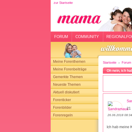
zur Startseite
rtseite
rum
mmunity
FORUM
COMMUNITY
REGIONALFO
gionalforen
ohmarkt
Meine Forenthemen
Startseite
Forum
ysitter
Meine Forenbeiträge
Oh nein, ich h
Gemerkte Themen
tgeber
Neueste Themen
n
Aktuell diskutiert
Forenticker
Sa
opping
Forenbilder
21 
Forenregeln
sloggen
26.06.2018 08:3
Ich hab meine K