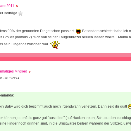
liane2011
39 Beiträge
3
stens 90% der genannten Dinge schon passiert.
Besonders schlecht habe ich 
ser Großer (damals 2) mich von seiner Laugenbrezel beißen lassen wollte... Mama b
ass sein Finger dazwischen war.
maliges Mitglied
06.2018 09:14
demianda:
ein Baby wird dich bestimmt auch noch irgendwann verletzen. Dann seid ihr quitt
r können jedenfalls ganz gut "austeilen" (auf Hacken treten, Schubladen zuschla
ne Finger noch drinnen sind, in die Brustwarze beißen während der Stillzeit, usw)