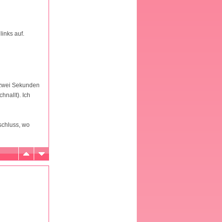
links auf.
h zwei Sekunden
nallt). Ich
schluss, wo