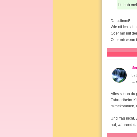
Ich hab me
Das stimmt!
Wie oft ich sch
Oder mir mit de
Oder mir wenn i
Se
37
26.
Alles schon da
Fahrradhelm-Kla
mitbekommen, da
Und frag nicht,
hat, während da