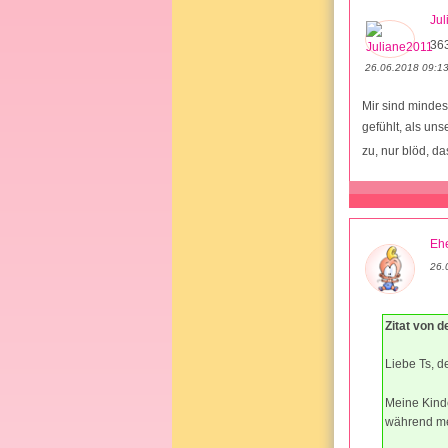
Ju
36
26.06.2018 09:1
Mir sind minde
gefühlt, als un
zu, nur blöd, d
Ehe
26.
Zitat von 
Liebe Ts, d
Meine Kinde
während mei