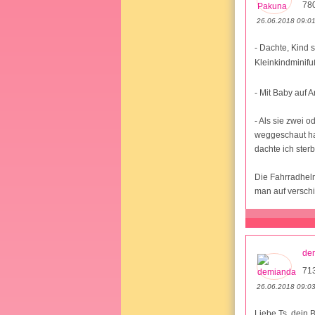
78
26.06.2018 09:0
- Dachte, Kind s
Kleinkindminifu
- Mit Baby auf 
- Als sie zwei 
weggeschaut hat
dachte ich sterb
Die Fahrradhelm
man auf versch
de
71
26.06.2018 09:0
Liebe Ts, dein 