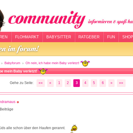
REN
FLOHMARKT
BABYSITTER
RATGEBER
FUN
SHOP
Babyforum
Oh nein, ich habe mein Baby verletzt!
abe mein Baby verletzt!
Gehe zu Seite:
««
«
1
2
3
4
5
6
»
»»
ndramaus
Beiträge
4
ids alle schon über den Haufen gerannt.