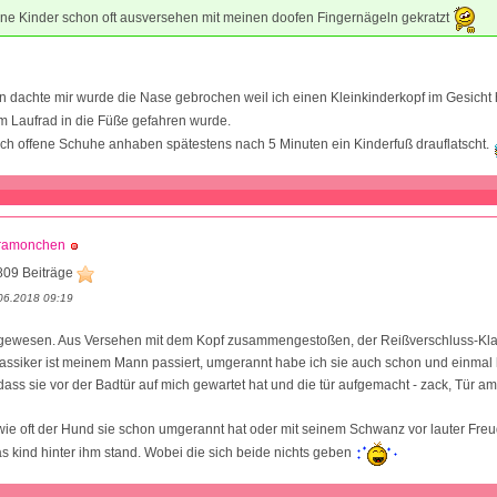
ine Kinder schon oft ausversehen mit meinen doofen Fingernägeln gekratzt
on dachte mir wurde die Nase gebrochen weil ich einen Kleinkinderkopf im Gesicht 
m Laufrad in die Füße gefahren wurde.
ch offene Schuhe anhaben spätestens nach 5 Minuten ein Kinderfuß drauflatscht.
ramonchen
809 Beiträge
06.2018 09:19
 gewesen. Aus Versehen mit dem Kopf zusammengestoßen, der Reißverschluss-Kla
ssiker ist meinem Mann passiert, umgerannt habe ich sie auch schon und einmal 
ss sie vor der Badtür auf mich gewartet hat und die tür aufgemacht - zack, Tür am
 wie oft der Hund sie schon umgerannt hat oder mit seinem Schwanz vor lauter Fre
s kind hinter ihm stand. Wobei die sich beide nichts geben