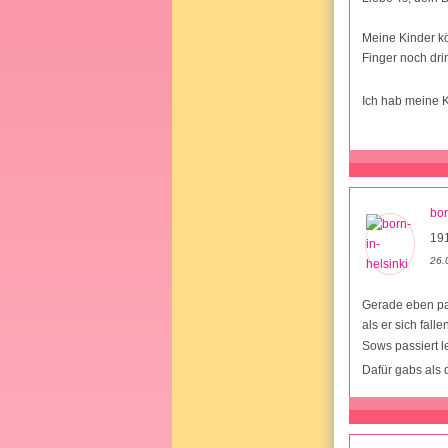
Meine Kinder kö
Finger noch dri
Ich hab meine 
bor
19
26.
Gerade eben pa
als er sich fallen
Sows passiert l
Dafür gabs als