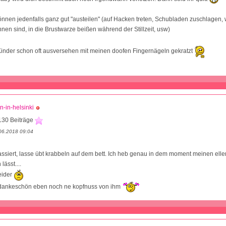
nnen jedenfalls ganz gut "austeilen" (auf Hacken treten, Schubladen zuschlagen
nnen sind, in die Brustwarze beißen während der Stillzeit, usw)
Kinder schon oft ausversehen mit meinen doofen Fingernägeln gekratzt
n-in-helsinki
130 Beiträge
06.2018 09:04
ssiert, lasse übt krabbeln auf dem bett. Ich heb genau in dem moment meinen el
 lässt....
eider
 dankeschön eben noch ne kopfnuss von ihm