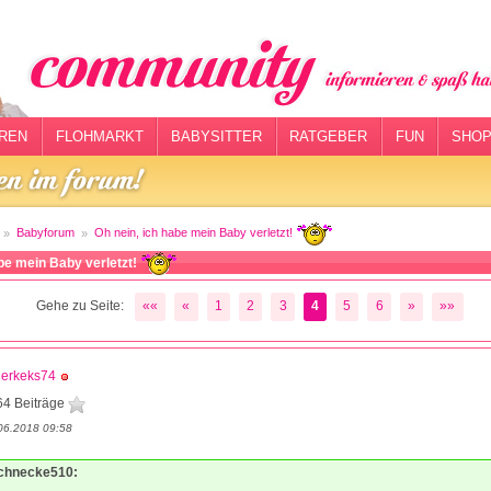
REN
FLOHMARKT
BABYSITTER
RATGEBER
FUN
SHOP
Babyforum
Oh nein, ich habe mein Baby verletzt!
abe mein Baby verletzt!
Gehe zu Seite:
««
«
1
2
3
4
5
6
»
»»
lerkeks74
64 Beiträge
06.2018 09:58
Schnecke510: