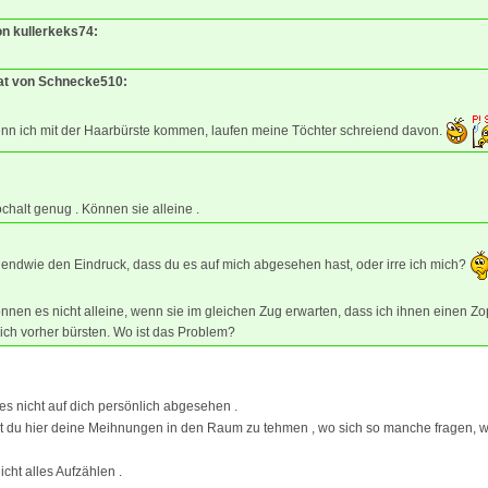
on kullerkeks74:
tat von Schnecke510:
nn ich mit der Haarbürste kommen, laufen meine Töchter schreiend davon.
chalt genug . Können sie alleine .
gendwie den Eindruck, dass du es auf mich abgesehen hast, oder irre ich mich?
önnen es nicht alleine, wenn sie im gleichen Zug erwarten, dass ich ihnen einen Zop
ch vorher bürsten. Wo ist das Problem?
 es nicht auf dich persönlich abgesehen .
lst du hier deine Meihnungen in den Raum zu tehmen , wo sich so manche fragen, 
icht alles Aufzählen .