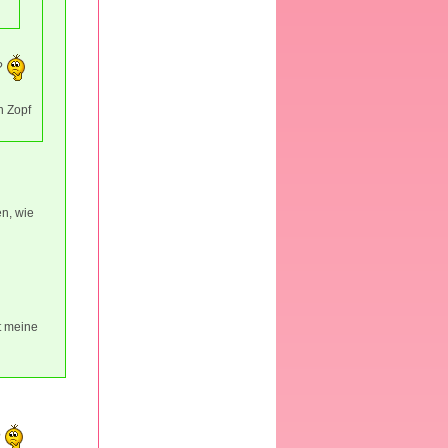
h?
n Zopf
en, wie
t meine
?