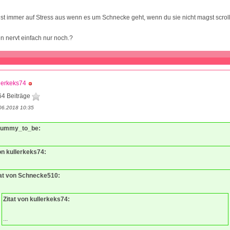
ist immer auf Stress aus wenn es um Schnecke geht, wenn du sie nicht magst scrol
n nervt einfach nur noch.?
lerkeks74
64 Beiträge
06.2018 10:35
 mummy_to_be:
on kullerkeks74:
tat von Schnecke510:
Zitat von kullerkeks74:
...