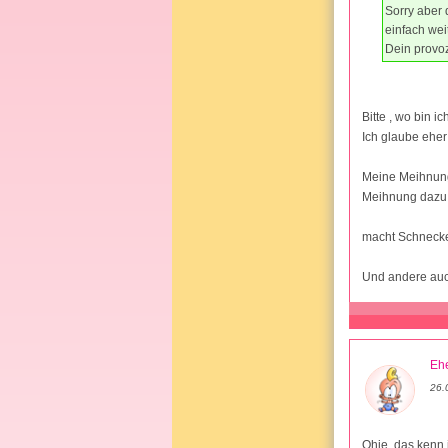
Sorry aber 
einfach weit
Dein provoz
Bitte , wo bin i
Ich glaube eher
Meine Meihnung 
Meihnung dazu 
macht Schnecke
Und andere auc
Ehe
26.
Ohje, das kenn i