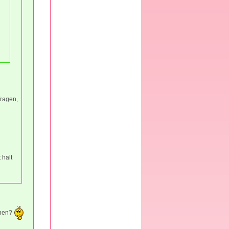
fragen,
 halt
ichen?