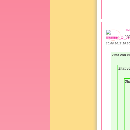
mu
13
26.06.2018 10:2
Zitat von k
Zitat 
Zit