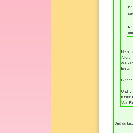
Ich
mi
Nei
ein
Nein , 
Allerdi
wie kan
Ich wer
Gibt ge
Und ich
meine M
Vom Fle
Und du bist