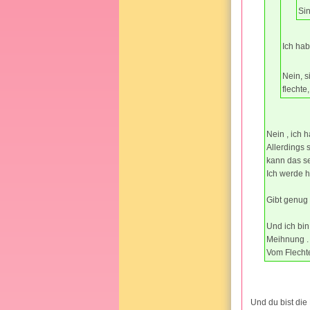
Sin
Ich hab
Nein, s
flechte
Nein , ich 
Allerdings 
kann das se
Ich werde hi
Gibt genug 
Und ich bin
Meihnung . 
Vom Flechte
Und du bist die