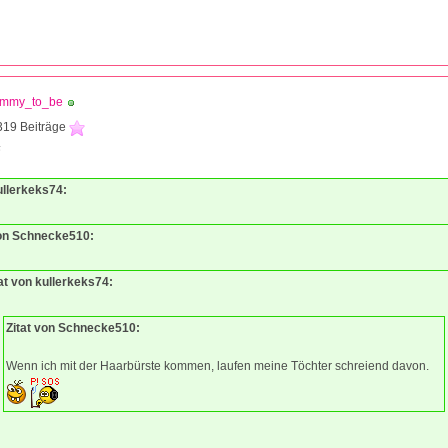
mmy_to_be
319 Beiträge
6
ullerkeks74:
von Schnecke510:
at von kullerkeks74:
Zitat von Schnecke510:
Wenn ich mit der Haarbürste kommen, laufen meine Töchter schreiend davon.