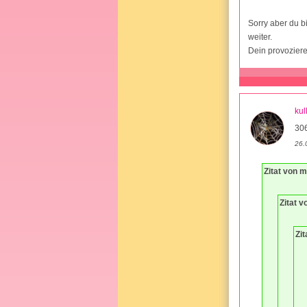
Sorry aber du b
weiter.
Dein provoziere
kul
30
26.
Zitat von
Zitat v
Zi