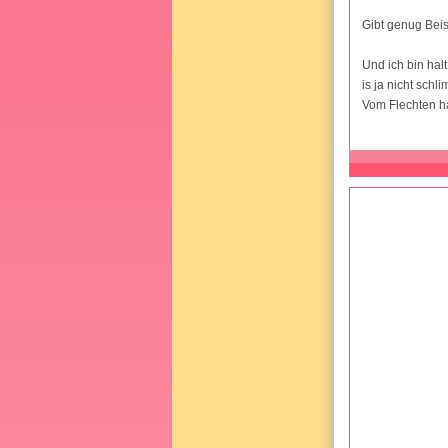
Gibt genug Beis
Und ich bin hal
is ja nicht schli
Vom Flechten ha