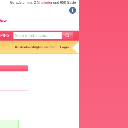
Gerade online:
2 Mitglieder
und 658 Gäste
FORUM
Meine Forenthemen
Meine Forenbeiträge
PING
Gemerkte Themen
Kostenlos Mitglied werden
Login
Neueste Themen
Aktuell diskutiert
Forenticker
Forenbilder
Forenregeln