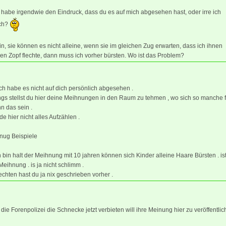
 habe irgendwie den Eindruck, dass du es auf mich abgesehen hast, oder irre ich
ch?
n, sie können es nicht alleine, wenn sie im gleichen Zug erwarten, dass ich ihnen
en Zopf flechte, dann muss ich vorher bürsten. Wo ist das Problem?
ich habe es nicht auf dich persönlich abgesehen .
ngs stellst du hier deine Meihnungen in den Raum zu tehmen , wo sich so manche 
n das sein .
de hier nicht alles Aufzählen .
nug Beispiele
 bin halt der Meihnung mit 10 jahren können sich Kinder alleine Haare Bürsten . ist
eihnung . is ja nicht schlimm .
chten hast du ja nix geschrieben vorher .
 die Forenpolizei die Schnecke jetzt verbieten will ihre Meinung hier zu veröffentl