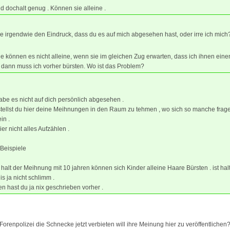
d dochalt genug . Können sie alleine .
e irgendwie den Eindruck, dass du es auf mich abgesehen hast, oder irre ich mic
ie können es nicht alleine, wenn sie im gleichen Zug erwarten, dass ich ihnen eine
, dann muss ich vorher bürsten. Wo ist das Problem?
habe es nicht auf dich persönlich abgesehen .
stellst du hier deine Meihnungen in den Raum zu tehmen , wo sich so manche frag
in .
er nicht alles Aufzählen .
Beispiele
 halt der Meihnung mit 10 jahren können sich Kinder alleine Haare Bürsten . ist hal
is ja nicht schlimm .
n hast du ja nix geschrieben vorher .
 Forenpolizei die Schnecke jetzt verbieten will ihre Meinung hier zu veröffentlichen