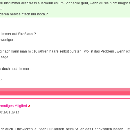
du bist immer auf Stress aus wenn es um Schnecke geht, wenn du sie nicht magst s
er.
ieren nervt einfach nur noch.?
ch immer auf Streß aus ? .
 weniger .
nach kann man mit 10 jahren haare selbst bürsten , wo ist das Problem , wenn i
sage .
 doch auch immer .
h .
maliges Mitglied
06.2018 10:39
ch auch. Einzwicken, auf den Fuß laufen, beim Stillen das Handy fallen lassen... is