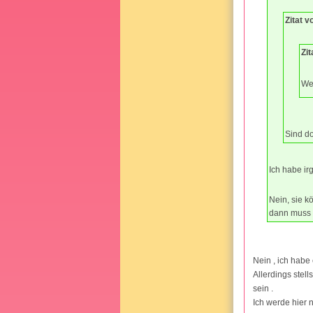
Zitat v
Zi
We
Sind do
Ich habe ir
Nein, sie k
dann muss i
Nein , ich habe
Allerdings stel
sein .
Ich werde hier n