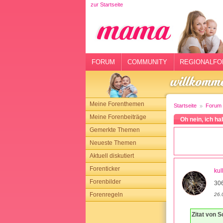
zur Startseite
rtseite
rum
mmunity
FORUM
COMMUNITY
REGIONALFO
gionalforen
ohmarkt
Meine Forenthemen
Startseite
Forum
ysitter
Meine Forenbeiträge
Oh nein, ich h
Gemerkte Themen
tgeber
Neueste Themen
n
Aktuell diskutiert
Forenticker
kul
opping
Forenbilder
30
Forenregeln
sloggen
26.
Zitat von 