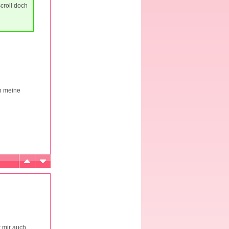
croll doch
ch meine
t mir auch