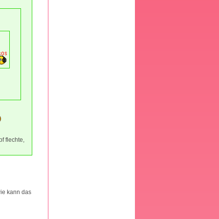
f flechte,
wie kann das