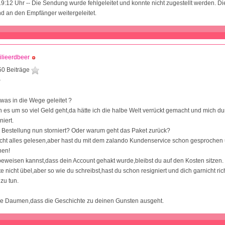
19:12 Uhr -- Die Sendung wurde fehlgeleitet und konnte nicht zugestellt werden. D
d an den Empfänger weitergeleitet.
lieerdbeer
50 Beiträge
3
was in die Wege geleitet ?
 es um so viel Geld geht,da hätte ich die halbe Welt verrückt gemacht und mich du
niert.
 Bestellung nun storniert? Oder warum geht das Paket zurück?
nicht alles gelesen,aber hast du mit dem zalando Kundenservice schon gesprochen
hen!
eweisen kannst,dass dein Account gehakt wurde,bleibst du auf den Kosten sitzen.
e nicht übel,aber so wie du schreibst,hast du schon resigniert und dich garnicht ri
zu tun.
die Daumen,dass die Geschichte zu deinen Gunsten ausgeht.