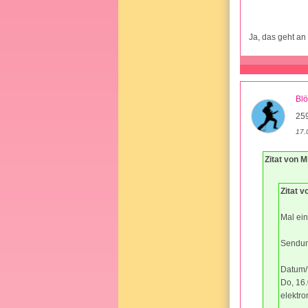
Ja, das geht an
Bl
25
17.
Zitat von Mi
Zitat 
Mal ei
Sendung
Datum/U
Do, 16
elektro