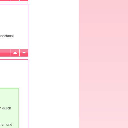
o nochmal
ch durch
chen und