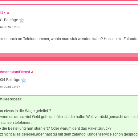
li17
81 Beiträge
04.2015 19:33
 immer auch ne Telefonnummer, wohin man sich wenden kann? Hast du mit Zaland
ödmannVomDienst
934 Beiträge
04.2015 19:37
milieerdbeer:
n etwas in die Wege geleitet ?
wenn es um so viel Geld geht,da hätte ich die halbe Welt verrückt gemacht und mi
stanzen telefoniert.
 die Bestellung nun storniert? Oder warum geht das Paket zurück?
tzt nicht alles gelesen,aber hast du mit dem zalando Kundenservice schon gespro