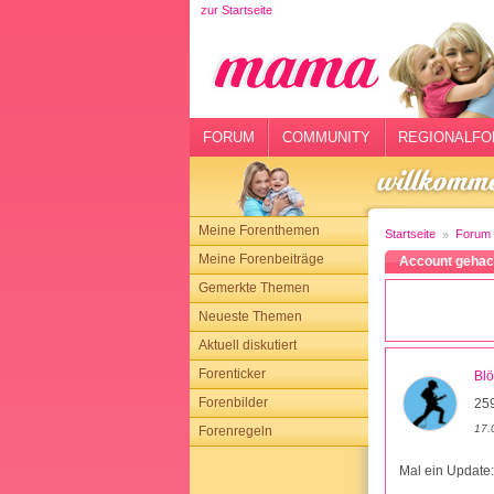
zur Startseite
rtseite
rum
mmunity
FORUM
COMMUNITY
REGIONALFO
gionalforen
ohmarkt
Meine Forenthemen
Startseite
Forum
ysitter
Meine Forenbeiträge
Account gehack
Gemerkte Themen
tgeber
Neueste Themen
n
Aktuell diskutiert
Forenticker
Bl
opping
Forenbilder
25
17.
Forenregeln
sloggen
Mal ein Update: