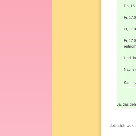
Do, 16.
Fr, 17.
Fr, 17
Fr, 17
entno
Und da
Nächste
Kann i
Ja, das geh
Jetzt steht auf