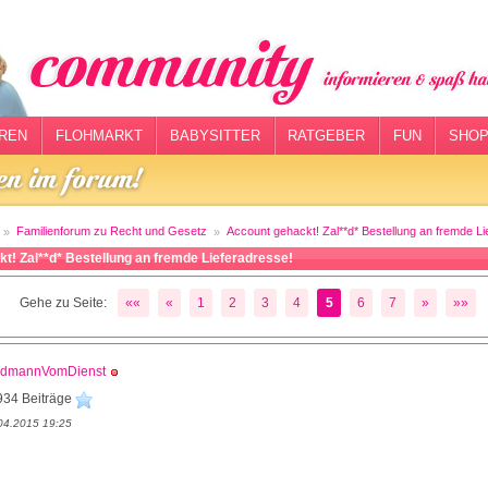
REN
FLOHMARKT
BABYSITTER
RATGEBER
FUN
SHOP
Familienforum zu Recht und Gesetz
Account gehackt! Zal**d* Bestellung an fremde Li
t! Zal**d* Bestellung an fremde Lieferadresse!
Gehe zu Seite:
««
«
1
2
3
4
5
6
7
»
»»
ödmannVomDienst
934 Beiträge
04.2015 19:25