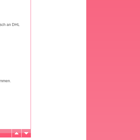
isch an DHL
ommen.