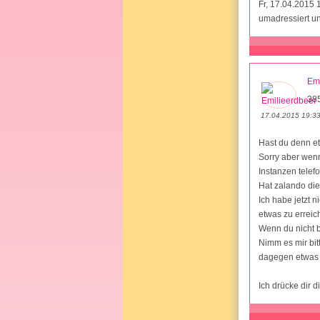
Fr, 17.04.2015 
umadressiert un
Emi
38
17.04.2015 19:3
Hast du denn et
Sorry aber wenn
Instanzen telefo
Hat zalando die
Ich habe jetzt 
etwas zu erreic
Wenn du nicht b
Nimm es mir bitt
dagegen etwas 
Ich drücke dir 