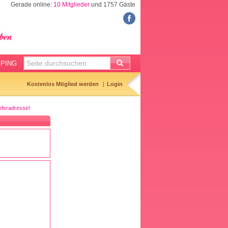
Gerade online:
10 Mitglieder
und 1757 Gäste
FORUM
Meine Forenthemen
Meine Forenbeiträge
PING
Gemerkte Themen
Kostenlos Mitglied werden
Login
Neueste Themen
eferadresse!
Aktuell diskutiert
Forenticker
Forenbilder
Forenregeln