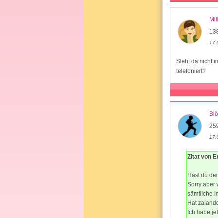
Mil
13
17.
Steht da nicht
telefoniert?
Bl
25
17.
Zitat von E
Hast du den
Sorry aber 
sämtliche In
Hat zalando
Ich habe je