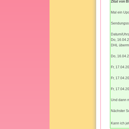
Zitat von 
Mal ein Up
Sendungssta
Datum/Uhrze
Do, 16.04.
DHL übermit
Do, 16.04.2
Fr, 17.04.2
Fr, 17.04.
Fr, 17.04.
Und dann n
Nächster Sc
Kann ich j