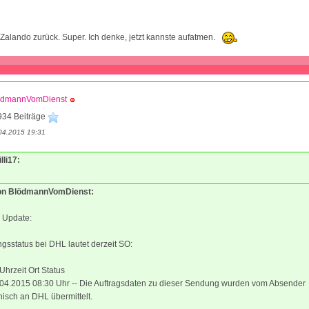
 Zalando zurück. Super. Ich denke, jetzt kannste aufatmen.
ödmannVomDienst
934 Beiträge
04.2015 19:31
lli17:
von BlödmannVomDienst:
n Update:
sstatus bei DHL lautet derzeit SO:
hrzeit Ort Status
.04.2015 08:30 Uhr -- Die Auftragsdaten zu dieser Sendung wurden vom Absender
nisch an DHL übermittelt.