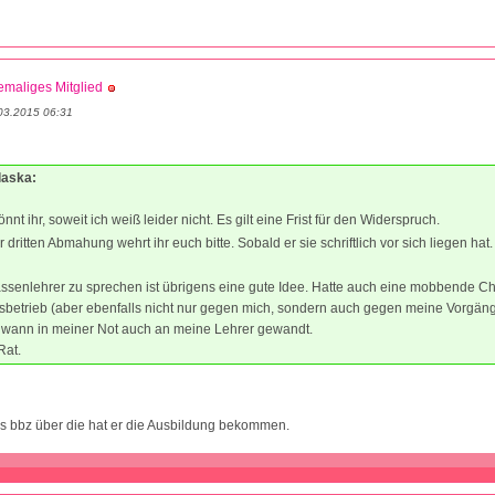
maliges Mitglied
03.2015 06:31
laska:
nnt ihr, soweit ich weiß leider nicht. Es gilt eine Frist für den Widerspruch.
 dritten Abmahung wehrt ihr euch bitte. Sobald er sie schriftlich vor sich liegen hat
ssenlehrer zu sprechen ist übrigens eine gute Idee. Hatte auch eine mobbende Ch
betrieb (aber ebenfalls nicht nur gegen mich, sondern auch gegen meine Vorgäng
dwann in meiner Not auch an meine Lehrer gewandt.
Rat.
ns bbz über die hat er die Ausbildung bekommen.