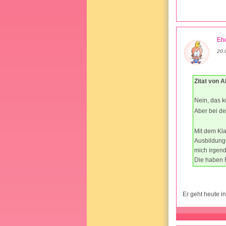
Ehe
20.
Zitat von A
Nein, das kö
Aber bei der
Mit dem Kla
Ausbildungs
mich irgen
Die haben 
Er geht heute i