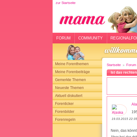
zur Startseite
rtseite
rum
mmunity
FORUM
COMMUNITY
REGIONALFO
gionalforen
ohmarkt
Meine Forenthemen
Startseite
Forum
ysitter
Meine Forenbeiträge
Ist das recht
Gemerkte Themen
tgeber
Neueste Themen
n
Aktuell diskutiert
Forenticker
Al
opping
Forenbilder
19
19.03.2015 22:3
Forenregeln
sloggen
Nein, das könnt 
Aber bei der dri