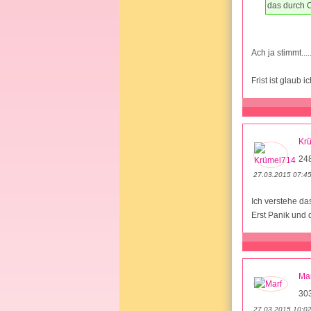
das durch O
Ach ja stimmt...
Frist ist glaub 
Kr
24
27.03.2015 07:4
Ich verstehe da
Erst Panik und 
Mar
30
27.03.2015 10:0