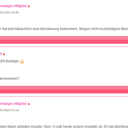
maliges Mitglied
03.2015 14:36
n hat jetzt tatsächlich eine Abmahnung bekommen. Wegen nicht rechtzeitigem Bes
f
329 Beiträge
8
unternommen?
maliges Mitglied
03.2015 07:14
mein Mann arbeiten musste. Aber i h rufe heute unsere Anwältin an. Er hat allerdin