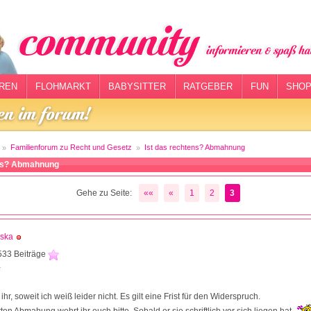
REN
FLOHMARKT
BABYSITTER
RATGEBER
FUN
SHOP
Familienforum zu Recht und Gesetz
Ist das rechtens? Abmahnung
ens? Abmahnung
Gehe zu Seite:
««
«
1
2
3
aska
533 Beiträge
5
ihr, soweit ich weiß leider nicht. Es gilt eine Frist für den Widerspruch.
tten Abmahung wehrt ihr euch bitte. Sobald er sie schriftlich vor sich liegen hat.