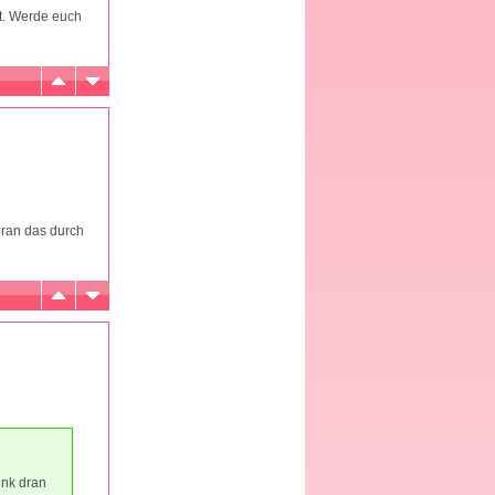
st. Werde euch
dran das durch
enk dran