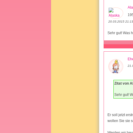
Al
19
20.03.2015 21:1
Sehr gut! Was 
Ehe
21.
Zitat von A
Sehr gut! 
Er soll jetzt e
wollen Sie sie s
Werden wir heut