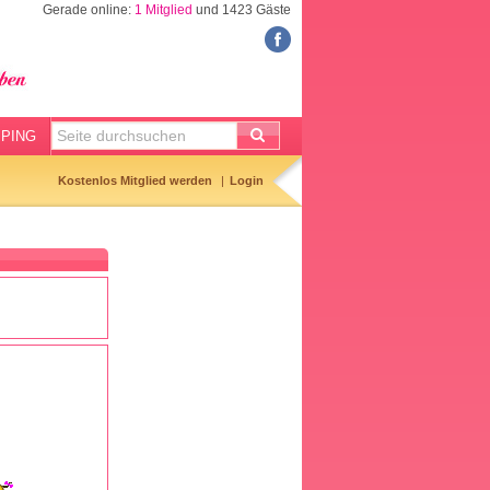
Gerade online:
1 Mitglied
und 1423 Gäste
FORUM
Meine Forenthemen
Meine Forenbeiträge
PING
Gemerkte Themen
Kostenlos Mitglied werden
Login
Neueste Themen
Aktuell diskutiert
Forenticker
Forenbilder
Forenregeln