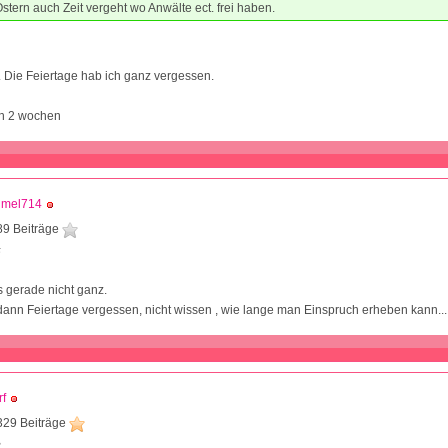
stern auch Zeit vergeht wo Anwälte ect. frei haben.
.. Die Feiertage hab ich ganz vergessen.
ich 2 wochen
ümel714
89 Beiträge
5
s gerade nicht ganz.
dann Feiertage vergessen, nicht wissen , wie lange man Einspruch erheben kann...
f
329 Beiträge
2