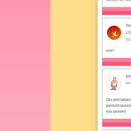
Sw
17
21.
und?
Ehe
22.
Obs jetzt tatsä
garnicht raussc
was passiert.