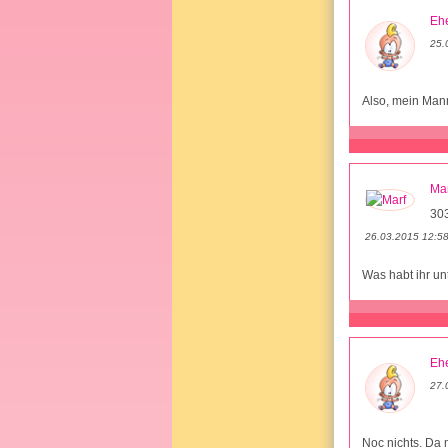
Ehe
25.
Also, mein Man
Mar
30
26.03.2015 12:5
Was habt ihr 
Ehe
27.
Noc nichts. Da 