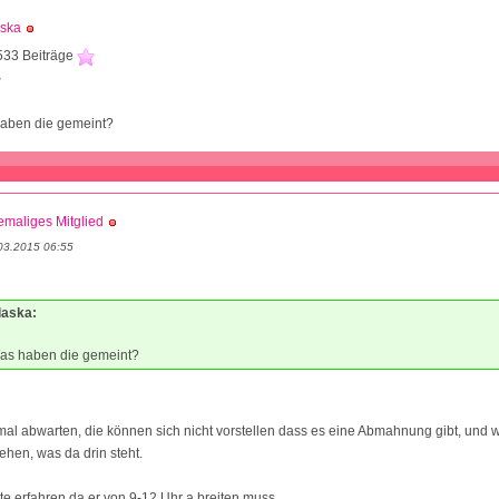
aska
533 Beiträge
3
haben die gemeint?
maliges Mitglied
03.2015 06:55
laska:
Was haben die gemeint?
rstmal abwarten, die können sich nicht vorstellen dass es eine Abmahnung gibt, und
ehen, was da drin steht.
e erfahren da er von 9-12 Uhr a breiten muss.