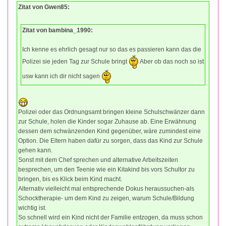
Zitat von Gwen85:
Zitat von bambina_1990:
Ich kenne es ehrlich gesagt nur so das es passieren kann das die
Polizei sie jeden Tag zur Schule bringt
Aber ob das noch so ist
usw kann ich dir nicht sagen
Polizei oder das Ordnungsamt bringen kleine Schulschwänzer dann
zur Schule, holen die Kinder sogar Zuhause ab. Eine Erwähnung
dessen dem schwänzenden Kind gegenüber, wäre zumindest eine
Option. Die Eltern haben dafür zu sorgen, dass das Kind zur Schule
gehen kann.
Sonst mit dem Chef sprechen und alternative Arbeitszeiten
besprechen, um den Teenie wie ein Kitakind bis vors Schultor zu
bringen, bis es Klick beim Kind macht.
Alternativ vielleicht mal entsprechende Dokus heraussuchen-als
Schocktherapie- um dem Kind zu zeigen, warum Schule/Bildung
wichtig ist.
So schnell wird ein Kind nicht der Familie entzogen, da muss schon