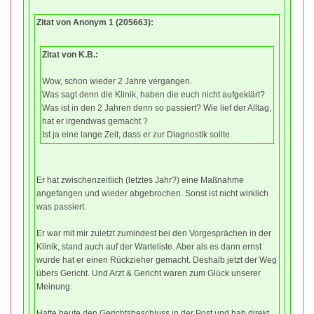
Zitat von Anonym 1 (205663):
Zitat von K.B.:
Wow, schon wieder 2 Jahre vergangen.
Was sagt denn die Klinik, haben die euch nicht aufgeklärt?
Was ist in den 2 Jahren denn so passiert? Wie lief der Alltag,
hat er irgendwas gemacht ?
Ist ja eine lange Zeit, dass er zur Diagnostik sollte.
Er hat zwischenzeitlich (letztes Jahr?) eine Maßnahme
angefangen und wieder abgebrochen. Sonst ist nicht wirklich
was passiert.
Er war mit mir zuletzt zumindest bei den Vorgesprächen in der
Klinik, stand auch auf der Warteliste. Aber als es dann ernst
wurde hat er einen Rückzieher gemacht. Deshalb jetzt der Weg
übers Gericht. Und Arzt & Gericht waren zum Glück unserer
Meinung.
Hatte heute den Gerichtsbeschluss in der Post und hab direkt