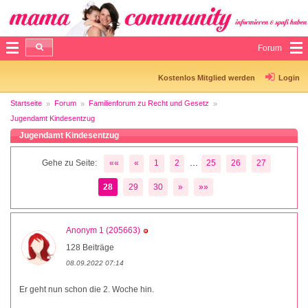
Forum
Kostenlos Mitglied werden
Login
Startseite
Forum
Familienforum zu Recht und Gesetz
Jugendamt Kindesentzug
Jugendamt Kindesentzug
...
Gehe zu Seite:
««
«
1
2
25
26
27
28
29
30
»
»»
Anonym 1 (205663)
128 Beiträge
08.09.2022 07:14
Er geht nun schon die 2. Woche hin.