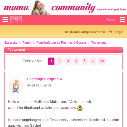
Forum
Kostenlos Mitglied werden
Login
Startseite
Forum
Familienforum zu Recht und Gesetz
Testament
Testament
Gehe zu Seite:
1
2
3
4
5
»
»»
Ehemaliges Mitglied
09.09.2014 10:06
Hallo werdende Muttis und Muttis, auch Vatis natürlich,
wenn hier überhaupt welche unterwegs sind
Ich habe angefangen mein Testament zu schreiben, für mich ist das eine
ganz wichtige Sache!