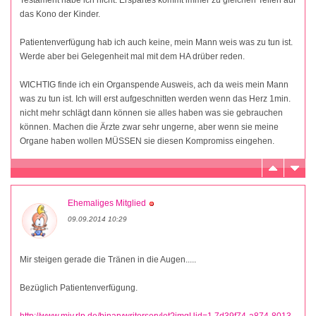
das Kono der Kinder.
Patientenverfügung hab ich auch keine, mein Mann weis was zu tun ist.
Werde aber bei Gelegenheit mal mit dem HA drüber reden.
WICHTIG finde ich ein Organspende Ausweis, ach da weis mein Mann
was zu tun ist. Ich will erst aufgeschnitten werden wenn das Herz 1min.
nicht mehr schlägt dann können sie alles haben was sie gebrauchen
können. Machen die Ärzte zwar sehr ungerne, aber wenn sie meine
Organe haben wollen MÜSSEN sie diesen Kompromiss eingehen.
Ehemaliges Mitglied
09.09.2014 10:29
Mir steigen gerade die Tränen in die Augen.....
Bezüglich Patientenverfügung.
http://www.mjv.rlp.de/binarywriterservlet?imgUid=1 7d39f74-a874-8013-