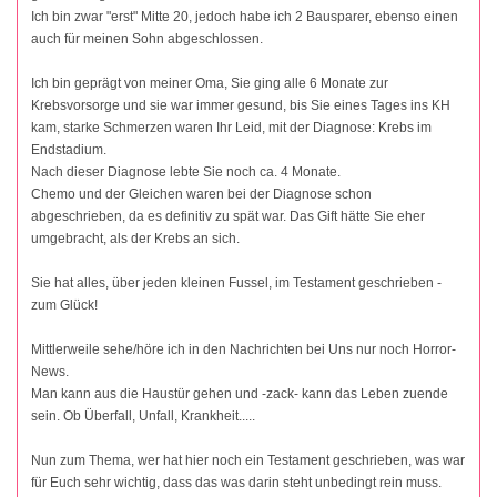
Ich bin zwar "erst" Mitte 20, jedoch habe ich 2 Bausparer, ebenso einen
auch für meinen Sohn abgeschlossen.
Ich bin geprägt von meiner Oma, Sie ging alle 6 Monate zur
Krebsvorsorge und sie war immer gesund, bis Sie eines Tages ins KH
kam, starke Schmerzen waren Ihr Leid, mit der Diagnose: Krebs im
Endstadium.
Nach dieser Diagnose lebte Sie noch ca. 4 Monate.
Chemo und der Gleichen waren bei der Diagnose schon
abgeschrieben, da es definitiv zu spät war. Das Gift hätte Sie eher
umgebracht, als der Krebs an sich.
Sie hat alles, über jeden kleinen Fussel, im Testament geschrieben -
zum Glück!
Mittlerweile sehe/höre ich in den Nachrichten bei Uns nur noch Horror-
News.
Man kann aus die Haustür gehen und -zack- kann das Leben zuende
sein. Ob Überfall, Unfall, Krankheit.....
Nun zum Thema, wer hat hier noch ein Testament geschrieben, was war
für Euch sehr wichtig, dass das was darin steht unbedingt rein muss.