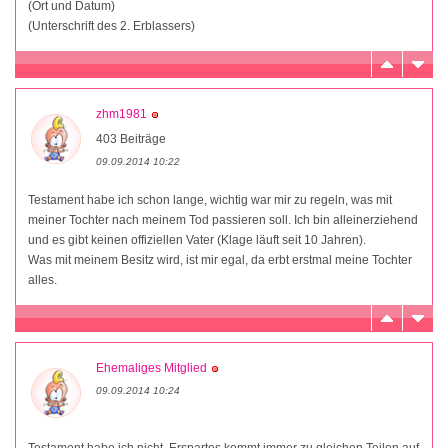
(Ort und Datum)
(Unterschrift des 2. Erblassers)
zhm1981
403 Beiträge
09.09.2014 10:22
Testament habe ich schon lange, wichtig war mir zu regeln, was mit
meiner Tochter nach meinem Tod passieren soll. Ich bin alleinerziehend
und es gibt keinen offiziellen Vater (Klage läuft seit 10 Jahren).
Was mit meinem Besitz wird, ist mir egal, da erbt erstmal meine Tochter
alles.
Ehemaliges Mitglied
09.09.2014 10:24
Testament habe ich nicht. Erspartes kommt immer zu gleichen Teilen auf