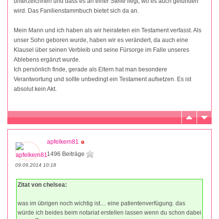
unterzeichnen und dass es an einer Stelle liegt, wo es auch gefunden
wird. Das Fanilienstammbuch bietet sich da an.
Mein Mann und ich haben als wir heirateten ein Testament verfasst. Als
unser Sohn geboren wurde, haben wir es verändert, da auch eine
Klausel über seinen Verbleib und seine Fürsorge im Falle unseres
Ablebens ergänzt wurde.
Ich persönlich finde, gerade als Eltern hat man besondere
Verantwortung und sollte unbedingt ein Testament aufsetzen. Es ist
absolut kein Akt.
apfelkern81
1496 Beiträge
09.09.2014 10:18
Zitat von chelsea:
was im übrigen noch wichtig ist.... eine patientenverfügung. das
würde ich beides beim notariat erstellen lassen wenn du schon dabei