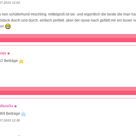
07.2010 12:02
ch nen schäferhund mischling. mittelgroß ist sie. und eigentlich die beste die man h
ldstück durch und durch. einfach perfekt. aber der rasse nach gefällt mir ein boxer 
rrr
ssja
52 Beiträge
2
MäusiXx
969 Beiträge
07.2010 12:30