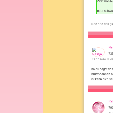
Zitat von N
oder schwa
Nee nee das gl
Ne
73
31.07.2010 12:4
na du sagst das
brustspannen b
ist kann nich se
Ra
79