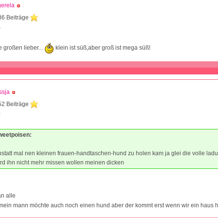
gerela
86 Beiträge
9
 großen lieber...
klein ist süß,aber groß ist mega süß!
ssja
52 Beiträge
5
sweetpoisen:
nstatt mal nen kleinen frauen-handtaschen-hund zu holen kam ja glei die volle lad
rd ihn nicht mehr missen wollen meinen dicken
n alle
 mein mann möchte auch noch einen hund aber der kommt erst wenn wir ein haus 