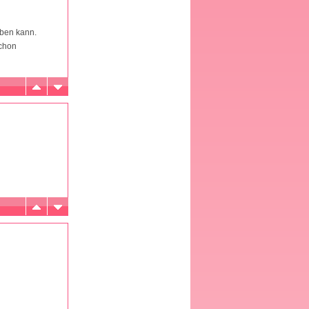
aben kann.
schon