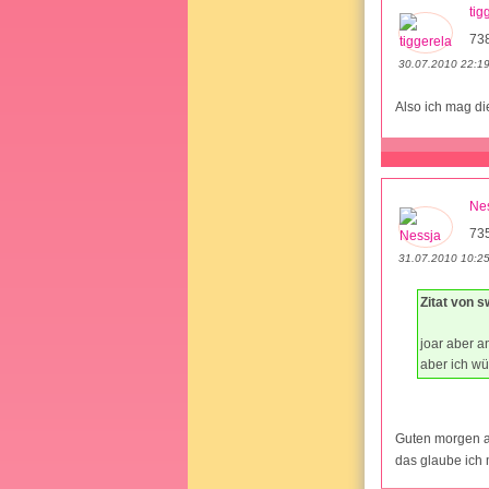
tig
73
30.07.2010 22:1
Also ich mag die
Ne
73
31.07.2010 10:2
Zitat von 
joar aber a
aber ich wü
Guten morgen a
das glaube ich