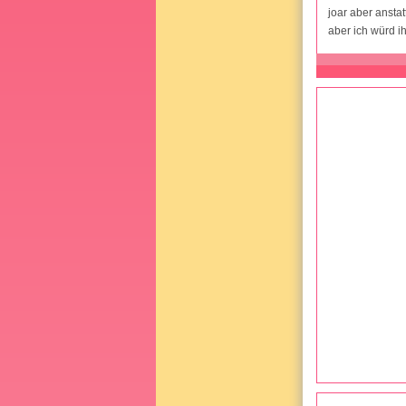
joar aber ansta
aber ich würd i