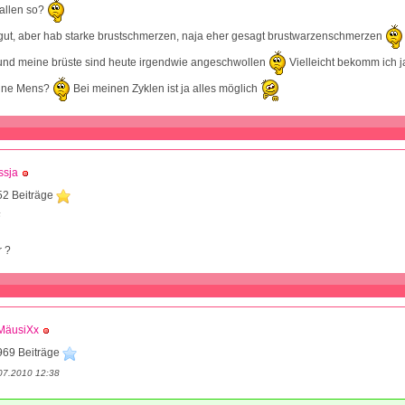
 allen so?
 gut, aber hab starke brustschmerzen, naja eher gesagt brustwarzenschmerzen
 und meine brüste sind heute irgendwie angeschwollen
Vielleicht bekomm ich 
eine Mens?
Bei meinen Zyklen ist ja alles möglich
ssja
52 Beiträge
6
 ?
MäusiXx
969 Beiträge
07.2010 12:38