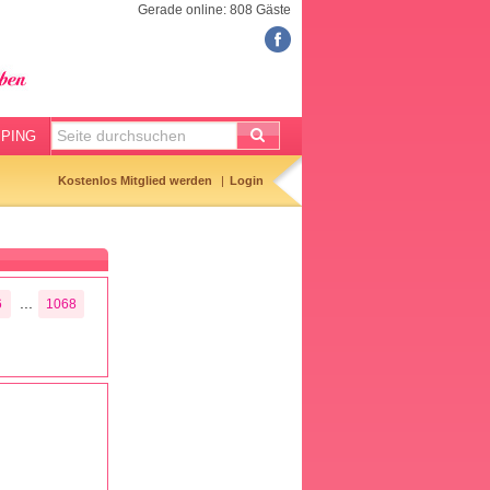
Gerade online: 808 Gäste
FORUM
Meine Forenthemen
Meine Forenbeiträge
PING
Gemerkte Themen
Kostenlos Mitglied werden
Login
Neueste Themen
Aktuell diskutiert
Forenticker
...
6
1068
Forenbilder
Forenregeln