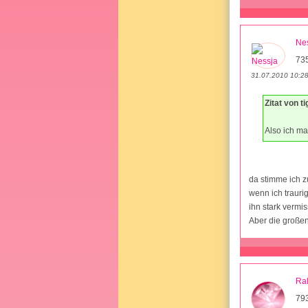
Ne
73
31.07.2010 10:2
Zitat von t
Also ich ma
da stimme ich z
wenn ich trauri
ihn stark vermis
Aber die großen
Ra
79