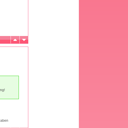
ung!
haben