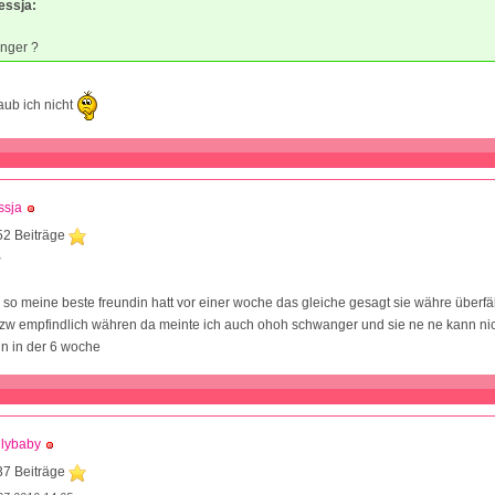
essja:
nger ?
aub ich nicht
ssja
52 Beiträge
2
 so meine beste freundin hatt vor einer woche das gleiche gesagt sie währe überfäl
zw empfindlich währen da meinte ich auch ohoh schwanger und sie ne ne kann nic
in in der 6 woche
llybaby
37 Beiträge