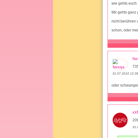
wie gehts euch
Mir gehts ganz
nicht berühren
schon, oder m
Ne
73
31.07.2010 12:3
oder schwanger
xX
20
31.