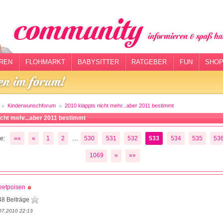
REN
FLOHMARKT
BABYSITTER
RATGEBER
FUN
SHOP
Kinderwunschforum
2010 klappts nicht mehr...aber 2011 bestimmt
icht mehr...aber 2011 bestimmt
...
e:
««
«
1
2
530
531
532
533
534
535
53
1069
»
»»
eetpoisen
48 Beiträge
07.2010 22:13