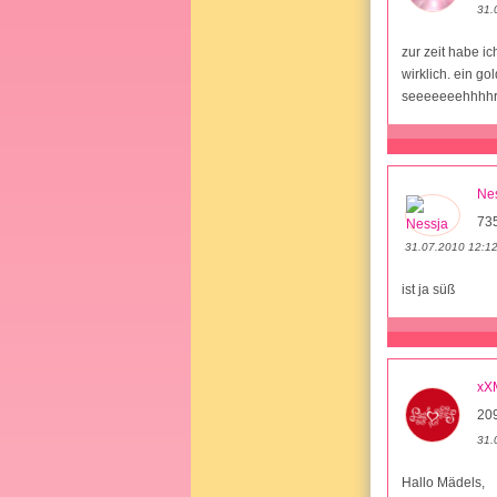
31.
zur zeit habe i
wirklich. ein go
seeeeeeehhhhr
Ne
73
31.07.2010 12:1
ist ja süß
xX
20
31.
Hallo Mädels,