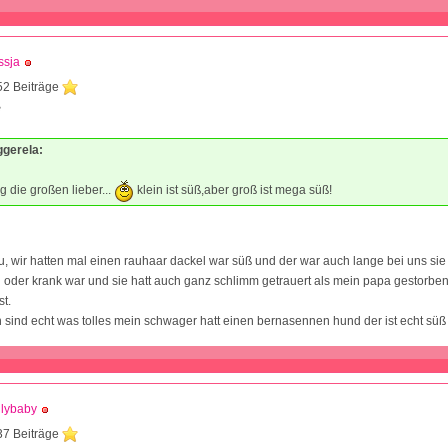
ssja
52 Beiträge
8
iggerela:
g die großen lieber...
klein ist süß,aber groß ist mega süß!
u, wir hatten mal einen rauhaar dackel war süß und der war auch lange bei uns si
g oder krank war und sie hatt auch ganz schlimm getrauert als mein papa gestorben
st.
 sind echt was tolles mein schwager hatt einen bernasennen hund der ist echt süß
llybaby
37 Beiträge