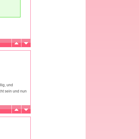
lig, und
ht sein und nun