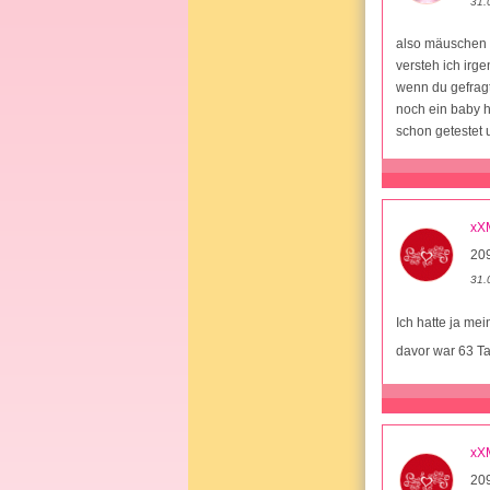
31.
also mäuschen d
versteh ich irge
wenn du gefragt
noch ein baby h
schon getestet 
xX
20
31.
Ich hatte ja me
davor war 63 T
xX
20