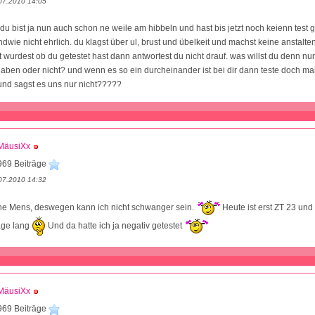
07.2010 14:05
u bist ja nun auch schon ne weile am hibbeln und hast bis jetzt noch keienn test
ndwie nicht ehrlich. du klagst über ul, brust und übelkeit und machst keine anstalten
 wurdest ob du getestet hast dann antwortest du nicht drauf. was willst du denn nun
aben oder nicht? und wenn es so ein durcheinander ist bei dir dann teste doch mal
und sagst es uns nur nicht?????
MäusiXx
969 Beiträge
07.2010 14:32
ine Mens, deswegen kann ich nicht schwanger sein.
Heute ist erst ZT 23 und
age lang
Und da hatte ich ja negativ getestet
MäusiXx
969 Beiträge