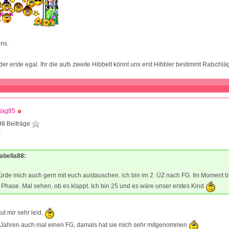
ns.
der erste egal. Ihr die aufs zweite Hibbelt könnt uns erst Hibbler bestimmt Ratsch
jag85
98 Beiträge
7
sabella88:
rde mich auch gern mit euch austauschen. ich bin im 2. ÜZ nach FG. Im Moment bi
 Phase. Mal sehen, ob es klappt. Ich bin 25 und es wäre unser erstes Kind
ut mir sehr leid.
10 Jahren auch mal einen FG, damals hat sie mich sehr mitgenommen