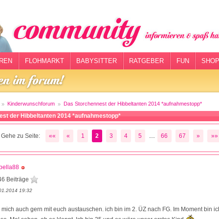
REN
FLOHMARKT
BABYSITTER
RATGEBER
FUN
SHOP
Kinderwunschforum
Das Storchennest der Hibbeltanten 2014 *aufnahmestopp*
est der Hibbeltanten 2014 *aufnahmestopp*
...
Gehe zu Seite:
««
«
1
2
3
4
5
66
67
»
»»
bella88
46 Beiträge
01.2014 19:32
mich auch gern mit euch austauschen. ich bin im 2. ÜZ nach FG. Im Moment bin ich