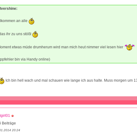
ilvershine:
illkommen an alle
das ihr zu uns stößt
 Moment etwas müde drumherum wird man mich heut nimmer viel lesen hier
Tippfehler bin via Handy online)
Ich bin hell wach und mal schauen wie lange ich aus halte. Muss morgen um 1
lgirl01
 Beiträge
01.2014 20:24