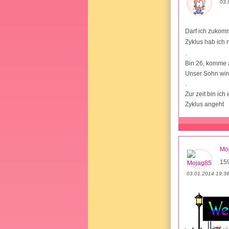
03.
Darf ich zukomm
Zyklus hab ich n
.
Bin 26, komme a
Unser Sohn wird
.
Zur zeit bin ic
Zyklus angeht
Mo
15
03.01.2014 19:3