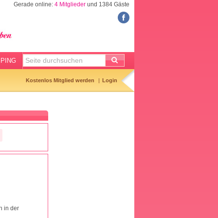
Gerade online:
4 Mitglieder
und 1384 Gäste
FORUM
Meine Forenthemen
Meine Forenbeiträge
PING
Gemerkte Themen
Kostenlos Mitglied werden
Login
Neueste Themen
Aktuell diskutiert
Forenticker
Forenbilder
Forenregeln
 in der