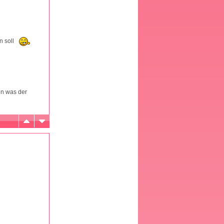
n soll
en was der