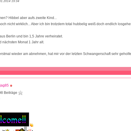
01.2014 19:34
en? Hibbel aber aufs zweite Kind...
och nicht wirklich... Aber ich bin trotzdem total hubbelig weiß doch endlich losgehe
us Berlin und bin 1,5 Jahre verheiratet.
 nächsten Monat 1 Jahr alt.
h erstmal wieder am abnehmen, hat mir vor der letzten Schwangerschaft sehr geholf
jag85
98 Beiträge
6