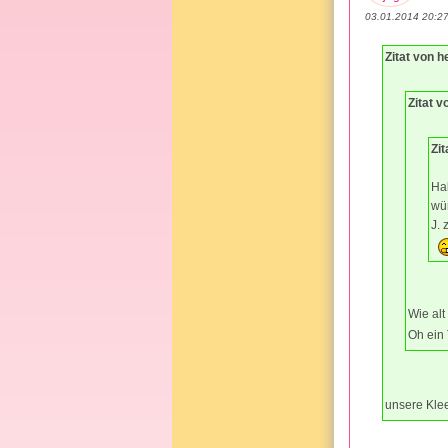
03.01.2014 20:2
Zitat von he
Zitat 
Zit
Hal
wü
J.
Wie alt
Oh ein
unsere Kle