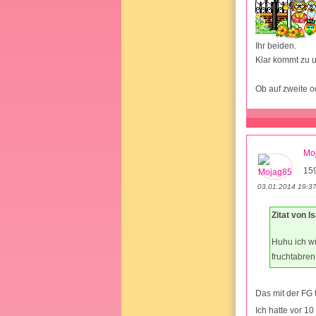
Ihr beiden.
Klar kommt zu u
Ob auf zweite o
Mo
15
03.01.2014 19:3
Zitat von I
Huhu ich wü
fruchtabren
Das mit der FG t
Ich hatte vor 