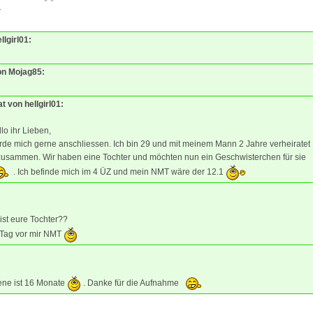
7
llgirl01:
von Mojag85:
at von hellgirl01:
lo ihr Lieben,
rde mich gerne anschliessen. Ich bin 29 und mit meinem Mann 2 Jahre verheiratet
 zusammen. Wir haben eine Tochter und möchten nun ein Geschwisterchen für sie
. Ich befinde mich im 4 ÜZ und mein NMT wäre der 12.1
 ist eure Tochter??
 Tag vor mir NMT
ene ist 16 Monate
. Danke für die Aufnahme