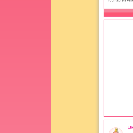
fruchtabren Pha
Ehe