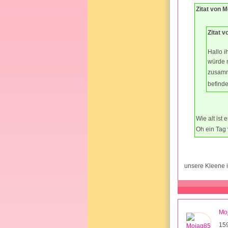
Zitat von 
Zitat v
Hallo i
würde m
zusamm
befind
Wie alt ist
Oh ein Tag
unsere Kleene 
Mo
15