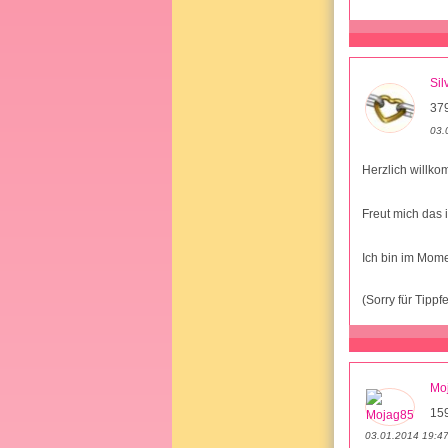
Sil
379
03.
Herzlich willk
Freut mich das 
Ich bin im Mom
(Sorry für Tippf
Mo
15
03.01.2014 19:4