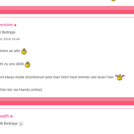
vershine
 Beiträge
01.2014 19:43
ommen an alle
ihr zu uns stößt
ent etwas müde drumherum wird man mich heut nimmer viel lesen hier
ehler bin via Handy online)
jag85
98 Beiträge
7