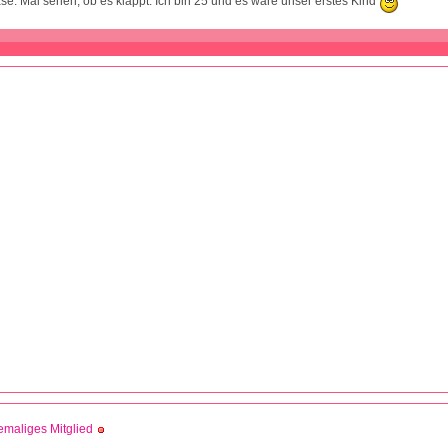
se. Mal sehen, ob es klappt. Ich bin 25 und es wäre unser erstes Kind
maliges Mitglied