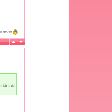
läge geben
n ich in der