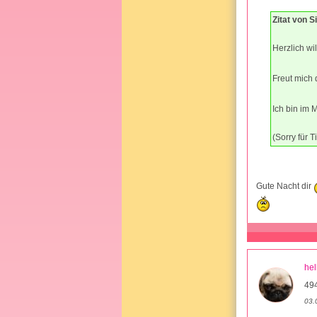
Zitat von S
Herzlich w
Freut mich 
Ich bin im
(Sorry für 
Gute Nacht dir
hel
494
03.