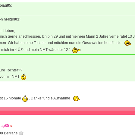
Mojag85:
on hellgirl01:
hr Lieben,
ich gerne anschliessen. Ich bin 29 und mit meinem Mann 2 Jahre verheiratet 13 J
en. Wir haben eine Tochter und möchten nun ein Geschwisterchen für sie
.
e mich im 4 ÜZ und mein NMT wäre der 12.1
 eure Tochter??
 vor mir NMT
ist 16 Monate
. Danke für die Aufnahme
jag85
98 Beiträge