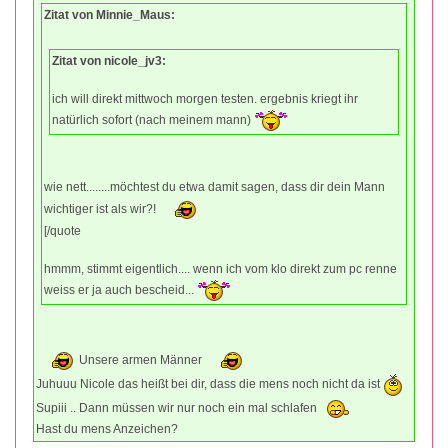
Zitat von Minnie_Maus:
Zitat von nicole_jv3:
ich will direkt mittwoch morgen testen. ergebnis kriegt ihr
natürlich sofort (nach meinem mann)
wie nett........möchtest du etwa damit sagen, dass dir dein Mann
wichtiger ist als wir?!
[/quote
hmmm, stimmt eigentlich.... wenn ich vom klo direkt zum pc renne
weiss er ja auch bescheid...
Unsere armen Männer
Juhuuu Nicole das heißt bei dir, dass die mens noch nicht da ist
Supiii .. Dann müssen wir nur noch ein mal schlafen
Hast du mens Anzeichen?