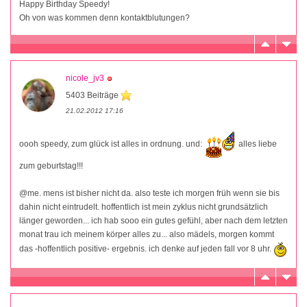
Happy Birthday Speedy!
Oh von was kommen denn kontaktblutungen?
nicole_jv3
5403 Beiträge
21.02.2012 17:16
oooh speedy, zum glück ist alles in ordnung. und:
alles liebe
zum geburtstag!!!
@me. mens ist bisher nicht da. also teste ich morgen früh wenn sie bis
dahin nicht eintrudelt. hoffentlich ist mein zyklus nicht grundsätzlich
länger geworden... ich hab sooo ein gutes gefühl, aber nach dem letzten
monat trau ich meinem körper alles zu... also mädels, morgen kommt
das -hoffentlich positive- ergebnis. ich denke auf jeden fall vor 8 uhr.