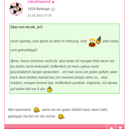
LikeaDiamond
1829 Beiträge
21.02.2012 17:31
Zitat von nicole_jv3:
oooh speedy, zum glück ist alles in ordnung. und:
alles liebe
zum geburtstag!!!
@me. mens ist bisher nicht da. also teste ich morgen früh wenn sie
bis dahin nicht eintrudelt. hoffentlich ist mein zyklus nicht
grundsätzlich länger geworden... ich hab sooo ein gutes gefühl, aber
nach dem letzten monat trau ich meinem körper alles zu... also
mädels, morgen kommt das -hoffentlich positive- ergebnis. ich denke
auf jeden fall vor 8 uhr.
Wie spannend
wenn du ein gutes Gefühl hast, dann hat's
geklappt. Da bin ich mir sicher