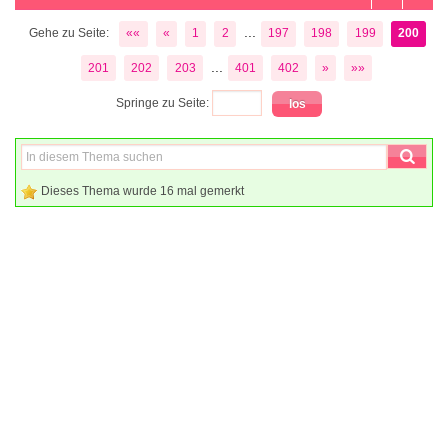
...
Gehe zu Seite:
««
«
1
2
197
198
199
200
...
201
202
203
401
402
»
»»
Springe zu Seite:
Dieses Thema wurde 16 mal gemerkt