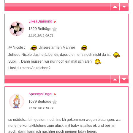
LikeaDiamond
1829 Beiträge
21.02.2012 09:51
@ Nicole :
Unsere armen Männer
Juhuuu Nicole das heißt bei dir, dass die mens noch nicht da ist
Supiii .. Dann müssen wir nur noch ein mal schlafen
Hast du mens Anzeichen?
SpeedysEngel
1079 Beiträge
21.02.2012 10:42
so mädels... bin gestern noch ins kh gekommen wegen blutungen. war
nur eine kontaktblutung zum glück. mit baby ist alles ok und bei mir
auch. dann kann ich nachher noch meinen bday feiern.