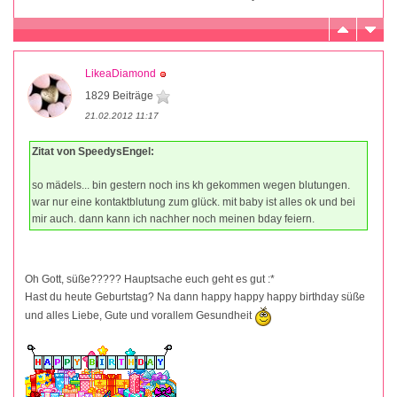
LikeaDiamond
1829 Beiträge
21.02.2012 11:17
Zitat von SpeedysEngel:
so mädels... bin gestern noch ins kh gekommen wegen blutungen.
war nur eine kontaktblutung zum glück. mit baby ist alles ok und bei
mir auch. dann kann ich nachher noch meinen bday feiern.
Oh Gott, süße????? Hauptsache euch geht es gut :*
Hast du heute Geburtstag? Na dann happy happy happy birthday süße
und alles Liebe, Gute und vorallem Gesundheit