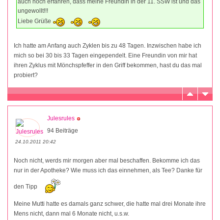
auch noch erfahren, dass meine Freundin in der 11. SSW ist und das
ungewollt!!!
Liebe Grüße
Ich hatte am Anfang auch Zyklen bis zu 48 Tagen. Inzwischen habe ich
mich so bei 30 bis 33 Tagen eingependelt. Eine Freundin von mir hat
ihren Zyklus mit Mönchspfeffer in den Griff bekommen, hast du das mal
probiert?
Julesrules
94 Beiträge
24.10.2011 20:42
Noch nicht, werds mir morgen aber mal beschaffen. Bekomme ich das
nur in der Apotheke? Wie muss ich das einnehmen, als Tee? Danke für
den Tipp
Meine Mutti hatte es damals ganz schwer, die hatte mal drei Monate ihre
Mens nicht, dann mal 6 Monate nicht, u.s.w.