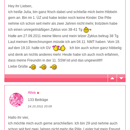
Hey ihr Lieben,
ich heiße Julia, bin ganz frisch dabei und schließe mich beim Hibbeln
gern an. Bin im 1. ÜZ und habe leider noch keine Kinder. Die Pille
nehme ich schon seit mehr als zwei Jahren nicht mehr, trotzdem habe
ich einen unregelmäßigen Zyklus von 38-41 Tg
Hatte am 27.09.2011 meine Mens und mein letzer Zyklus betrug 38 Tg.
Laut meinen Berechnungen müsste ich am 04.11. NMT haben. Vom 18.
auf den 19.10. hatte ich GV
Ich bin auch schon ganz hibbelig
und denk an nichts anderes mehr. Heute habe ich auch noch erfahren,
dass meine Freundin in der 11. SSW ist und das ungewollt!!!
Liebe Grüße
Aliva
133 Beiträge
24.10.2011 20:09
Hallo ihr vier,
ich möchte mich euch gerne anschließen. Ich bin 29 und nehme auch
schon seit fast zwei Jahren nicht mehr die Pille. Leider hat mein Freund