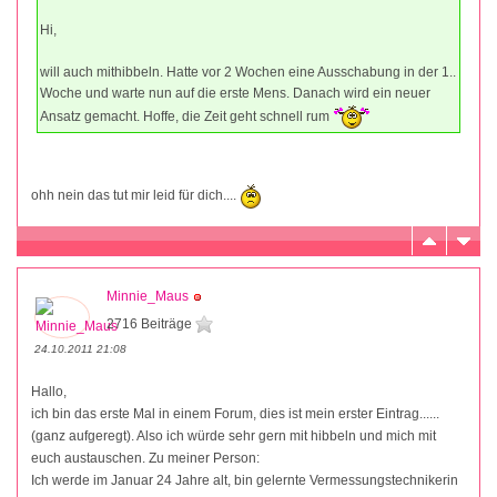
Hi,
will auch mithibbeln. Hatte vor 2 Wochen eine Ausschabung in der 1..
Woche und warte nun auf die erste Mens. Danach wird ein neuer
Ansatz gemacht. Hoffe, die Zeit geht schnell rum
ohh nein das tut mir leid für dich....
Minnie_Maus
2716 Beiträge
24.10.2011 21:08
Hallo,
ich bin das erste Mal in einem Forum, dies ist mein erster Eintrag......
(ganz aufgeregt). Also ich würde sehr gern mit hibbeln und mich mit
euch austauschen. Zu meiner Person:
Ich werde im Januar 24 Jahre alt, bin gelernte Vermessungstechnikerin