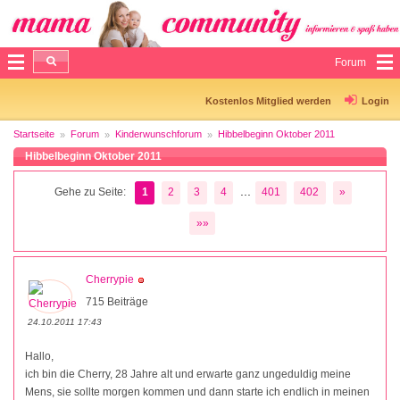
Forum
Kostenlos Mitglied werden
Login
Startseite
Forum
Kinderwunschforum
Hibbelbeginn Oktober 2011
Hibbelbeginn Oktober 2011
...
Gehe zu Seite:
1
2
3
4
401
402
»
»»
Cherrypie
715 Beiträge
24.10.2011 17:43
Hallo,
ich bin die Cherry, 28 Jahre alt und erwarte ganz ungeduldig meine
Mens, sie sollte morgen kommen und dann starte ich endlich in meinen