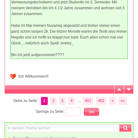
Vermessungstechnikerin und jetzt Studentin im 3. Semester. Mit
meinem Verlobten bin ich 4 1/2 Jahre zusammen und wohnen seit 3
Jahren zusammen.
Habe im Mai meinen Nuvaring abgesetzt und bisher immer einen
ganz schön langen Zk. Die letzen Monate waren die Tests also immer
Negativ und ich hoffe es klappt nun bald. Euch allen schon mal viel
Glück.....natürlich auch Spaß :smiley_
Bin ich jetzt aufgenommen????
lich Willkommen!!!
...
Gehe zu Seite:
1
2
3
4
401
402
»
»»
Springe zu Seite: