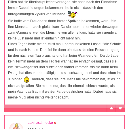
Pillen hat sie überhaupt keine vertragen, sie hatte nach der Einnahme
immer Dauerblutungen bekommen...hoffe nicht, dass ich den
unregelmäßigen Zyklus von ihr habe
Sie hatte vom Frauenarzt dann immer Spritzen bekommen, woraufhin
ihre Mens dann auch gleich kam. Da sie aber immer wieder deswegen
zum FA musste, weil die Mens nie von alleine kam, hatte sie irgendwann
keine Lust mehr und ist einfach nicht mehr hin.
Eines Tages hatte meine Mutti mal überhaupt keinen Lust auf die Schule
und ist nach Hause. Dort fiel ihr dann ein, dass sie eine Entschuldigung
für den nächsten Tag brauchte und hat beim FA angerufen. Da dort aber
kein Termin mehr an dem Tag frei war hat sie einfach gesagt, dass sie
evtl. schwanger sei und durfte doch vorbei kommen. Als sie dann beim
FA lag, hat dieser ihr bestätigt, dass sie schwanger sei und das schon im
3. Monat
Dadurch, dass sie ihre Mens nie bekommen hat, ist es ihr
nicht aufgefallen. Sie meinte nur, dass ihr einmal schlecht wurde, als
mein Vater das Bad mit weißer Farbe gestrichen hatte. Dabei hatte sich
meine Mutti aber nichts weiter gedacht.
Lakritzschnecke