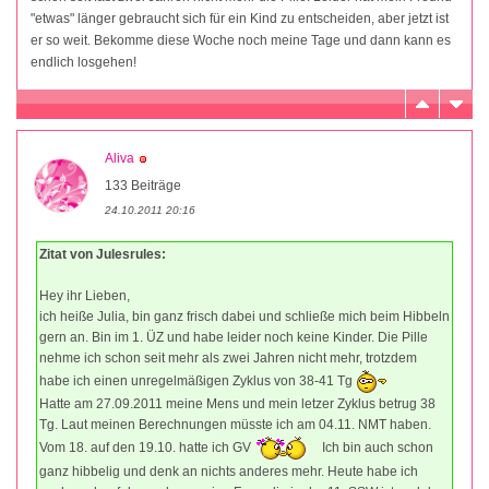
"etwas" länger gebraucht sich für ein Kind zu entscheiden, aber jetzt ist
er so weit. Bekomme diese Woche noch meine Tage und dann kann es
endlich losgehen!
Aliva
133 Beiträge
24.10.2011 20:16
Zitat von Julesrules:
Hey ihr Lieben,
ich heiße Julia, bin ganz frisch dabei und schließe mich beim Hibbeln
gern an. Bin im 1. ÜZ und habe leider noch keine Kinder. Die Pille
nehme ich schon seit mehr als zwei Jahren nicht mehr, trotzdem
habe ich einen unregelmäßigen Zyklus von 38-41 Tg
Hatte am 27.09.2011 meine Mens und mein letzer Zyklus betrug 38
Tg. Laut meinen Berechnungen müsste ich am 04.11. NMT haben.
Vom 18. auf den 19.10. hatte ich GV
Ich bin auch schon
ganz hibbelig und denk an nichts anderes mehr. Heute habe ich