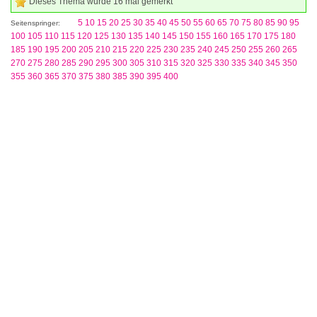
Dieses Thema wurde 16 mal gemerkt
5
10
15
20
25
30
35
40
45
50
55
60
65
70
75
80
85
90
95
Seitenspringer:
100
105
110
115
120
125
130
135
140
145
150
155
160
165
170
175
180
185
190
195
200
205
210
215
220
225
230
235
240
245
250
255
260
265
270
275
280
285
290
295
300
305
310
315
320
325
330
335
340
345
350
355
360
365
370
375
380
385
390
395
400