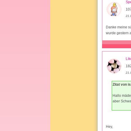
Sp
10
21.
Danke meine süß
wurde gestern a
Li
18
21.
Zitat von i
Hallo mäde
aber Schwa
Hey,