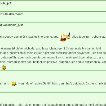
icole_jv3:
von LikeaDiamond:
at von nicole_jv3:
h speedy, zum glück ist alles in ordnung. und:
alles liebe zum geburtstag!
. mens ist bisher nicht da. also teste ich morgen früh wenn sie bis dahin nicht
trudelt. hoffentlich ist mein zyklus nicht grundsätzlich länger geworden... ich hab s
 gutes gefühl, aber nach dem letzten monat trau ich meinem körper alles zu... also
els, morgen kommt das -hoffentlich positive- ergebnis. ich denke auf jeden fall vor
r.
pannend
wenn du ein gutes Gefühl hast, dann hat's geklappt. Da bin ich mir s
ff ich auch... naja, letzten monat ear ich auch guter dinge, da hats ja nicht geklappt.