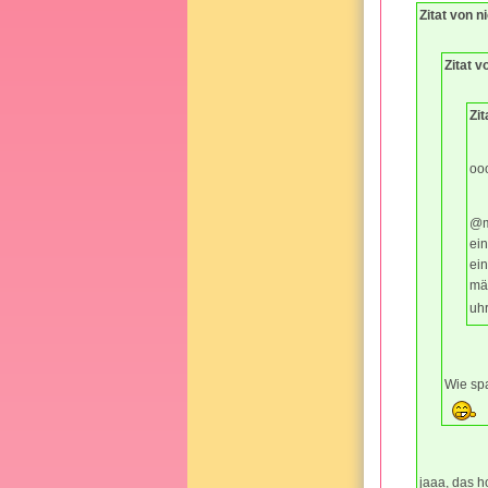
Zitat von n
Zitat 
Zit
ooo
@me
ein
ein
mäd
uh
Wie s
jaaa, das ho