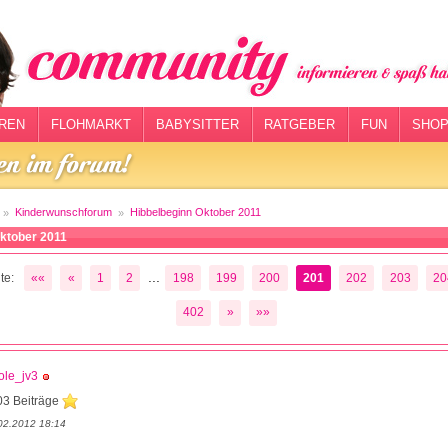
REN
FLOHMARKT
BABYSITTER
RATGEBER
FUN
SHOP
Kinderwunschforum
Hibbelbeginn Oktober 2011
ktober 2011
...
te:
««
«
1
2
198
199
200
201
202
203
20
402
»
»»
ole_jv3
03 Beiträge
02.2012 18:14