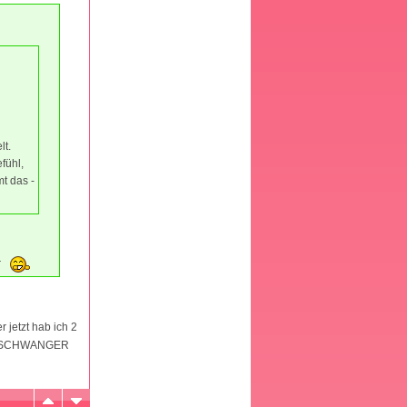
lt.
fühl,
t das -
r
r jetzt hab ich 2
 mir SCHWANGER