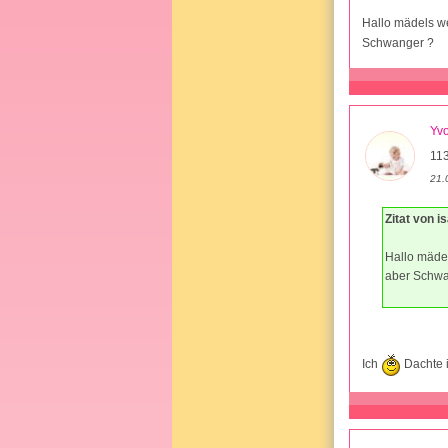
Hallo mädels w
Schwanger ?
Yv
11
21.
Zitat von i
Hallo mäde
aber Schwa
Ich
Dachte 