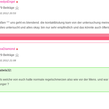
eedysEngel
79 Beiträge
02.2012 20:53
en ^^ uns geht es blendend. die kontaktblutung kam von der untersuchung meiner
lles untersucht und alles okay. bin nur sehr empfindlich und das könnte auch öfter
keaDiamond
29 Beiträge
02.2012 21:08
sabela32:
ls welche von euch hatte normale regelschmerzen also wie vor der Mens. und wa
nger ?