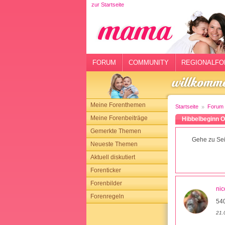
zur Startseite
rtseite
rum
mmunity
FORUM
COMMUNITY
REGIONALFO
gionalforen
ohmarkt
Meine Forenthemen
Startseite
Forum
ysitter
Meine Forenbeiträge
Hibbelbeginn O
Gemerkte Themen
tgeber
Gehe zu Sei
Neueste Themen
n
Aktuell diskutiert
Forenticker
opping
Forenbilder
nic
Forenregeln
sloggen
54
21.