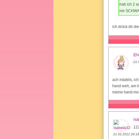
hab ich 2 a
mir SCHWA
ich drück dir d
Ehe
21.
ach mädels, ich
hand weh, am li
meine hand morg
isa
12
21.02.2012 20:1