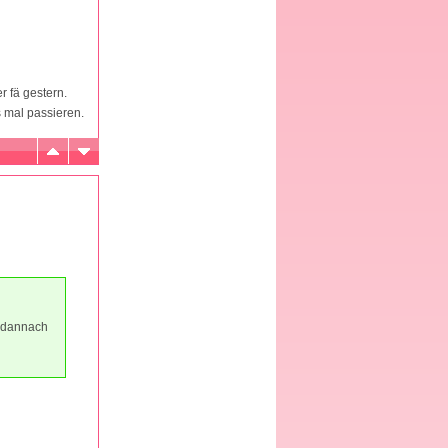
 fä gestern.
s mal passieren.
r dannach