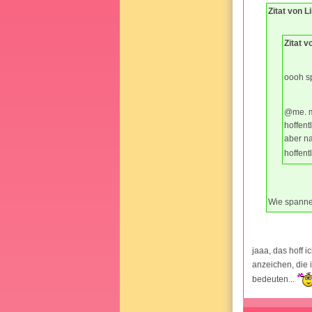
Zitat von 
Zitat v
oooh sp
@me. me
hoffent
aber na
hoffent
Wie spann
jaaa, das hoff i
anzeichen, die
bedeuten...