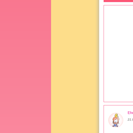
Ehe
21.