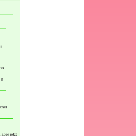
!!
ooo
 8
icher
 aber jetzt