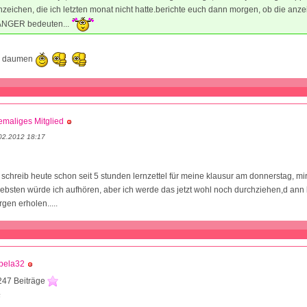
nzeichen, die ich letzten monat nicht hatte.berichte euch dann morgen, ob die anze
NGER bedeuten...
ie daumen
maliges Mitglied
02.2012 18:17
 schreib heute schon seit 5 stunden lernzettel für meine klausur am donnerstag, mir
ebsten würde ich aufhören, aber ich werde das jetzt wohl noch durchziehen,d ann
en erholen.....
bela32
247 Beiträge
6