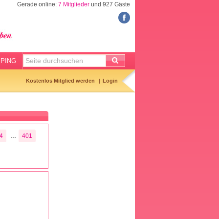
Gerade online:
7 Mitglieder
und 927 Gäste
FORUM
Meine Forenthemen
Meine Forenbeiträge
PING
Gemerkte Themen
Kostenlos Mitglied werden
Login
Neueste Themen
Aktuell diskutiert
Forenticker
...
4
401
Forenbilder
Forenregeln