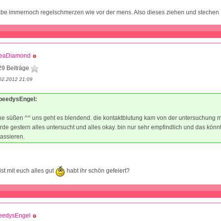
habe immernoch regelschmerzen wie vor der mens. Also dieses ziehen und stechen
keaDiamond
29 Beiträge
02.2012 21:09
SpeedysEngel:
e süßen ^^ uns geht es blendend. die kontaktblutung kam von der untersuchung m
rde gestern alles untersucht und alles okay. bin nur sehr empfindlich und das könn
passieren.
st mit euch alles gut
habt ihr schön gefeiert?
eedysEngel