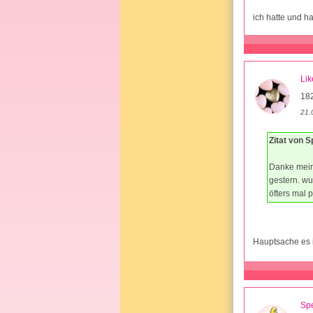
ich hatte und 
Li
18
21.
Zitat von 
Danke mein
gestern. wu
öfters mal 
Hauptsache es i
Sp