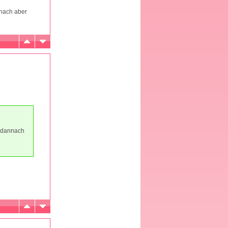
nnach aber
r dannach