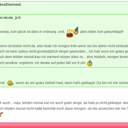
LikeaDiamond:
on nicole_jv3:
eedy, zum glück ist alles in ordnung. und:
alles liebe zum geburtstag!!!
ns ist bisher nicht da. also teste ich morgen früh wenn sie bis dahin nicht eintrude
lich ist mein zyklus nicht grundsätzlich länger geworden... ich hab sooo ein gutes ge
ch dem letzten monat trau ich meinem körper alles zu... also mädels, morgen komm
lich positive- ergebnis. ich denke auf jeden fall vor 8 uhr.
end
wenn du ein gutes Gefühl hast, dann hat's geklappt. Da bin ich mir siche
ch auch... naja, letzten monat ear ich auch guter dinge, da hats ja nicht geklappt. abe
 ich letzten monat nicht hatte.berichte euch dann morgen, ob die anzeichen bei