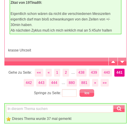
Zitat von 19Tina89:
Eigentlich schon wären da nicht die verschiedenen Messzeiten
eigentlich darf man bloß schwankungen von den Zeiten von +/-
30min haben.
Ab nächsten Zyklus muß ich mich wirklich mal an 5:45uhr halten
krasse Uhrzeit
...
Gehe zu Seite:
««
«
1
2
438
439
440
441
...
442
443
444
880
881
»
»»
Springe zu Seite:
Dieses Thema wurde 37 mal gemerkt