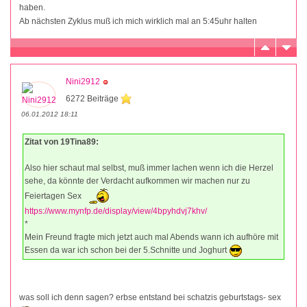
haben.
Ab nächsten Zyklus muß ich mich wirklich mal an 5:45uhr halten
Nini2912
6272 Beiträge
06.01.2012 18:11
Zitat von 19Tina89:
Also hier schaut mal selbst, muß immer lachen wenn ich die Herzel
sehe, da könnte der Verdacht aufkommen wir machen nur zu
Feiertagen Sex
https://www.mynfp.de/display/view/4bpyhdvj7khv/
*
Mein Freund fragte mich jetzt auch mal Abends wann ich aufhöre mit
Essen da war ich schon bei der 5.Schnitte und Joghurt
was soll ich denn sagen? erbse entstand bei schatzis geburtstags- sex