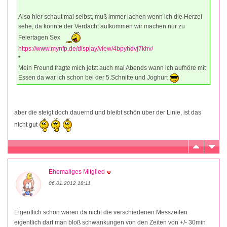
Also hier schaut mal selbst, muß immer lachen wenn ich die Herzel
sehe, da könnte der Verdacht aufkommen wir machen nur zu
Feiertagen Sex
https://www.mynfp.de/display/view/4bpyhdvj7khv/
*
Mein Freund fragte mich jetzt auch mal Abends wann ich aufhöre mit
Essen da war ich schon bei der 5.Schnitte und Joghurt
aber die steigt doch dauernd und bleibt schön über der Linie, ist das
nicht gut
Ehemaliges Mitglied
06.01.2012 18:11
Eigentlich schon wären da nicht die verschiedenen Messzeiten
eigentlich darf man bloß schwankungen von den Zeiten von +/- 30min