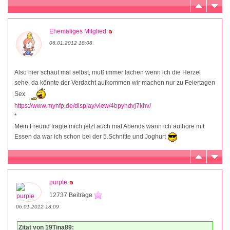
Ehemaliges Mitglied
06.01.2012 18:08
Also hier schaut mal selbst, muß immer lachen wenn ich die Herzel
sehe, da könnte der Verdacht aufkommen wir machen nur zu Feiertagen
Sex
https://www.mynfp.de/display/view/4bpyhdvj7khv/
*
Mein Freund fragte mich jetzt auch mal Abends wann ich aufhöre mit
Essen da war ich schon bei der 5.Schnitte und Joghurt
purple
12737 Beiträge
06.01.2012 18:09
Zitat von 19Tina89: