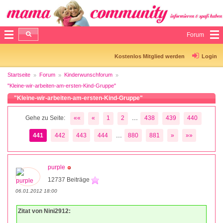
Forum
Kostenlos Mitglied werden
Login
Startseite
Forum
Kinderwunschforum
"Kleine-wir-arbeiten-am-ersten-Kind-Gruppe"
"Kleine-wir-arbeiten-am-ersten-Kind-Gruppe"
...
Gehe zu Seite:
««
«
1
2
438
439
440
...
441
442
443
444
880
881
»
»»
purple
12737 Beiträge
06.01.2012 18:00
Zitat von Nini2912: