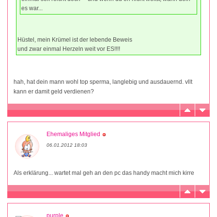
es war...
Hüstel, mein Krümel ist der lebende Beweis
und zwar einmal Herzeln weit vor ES!!!!
hah, hat dein mann wohl top sperma, langlebig und ausdauernd. vllt
kann er damit geld verdienen?
Ehemaliges Mitglied
06.01.2012 18:03
Als erklärung... wartet mal geh an den pc das handy macht mich kirre
purple