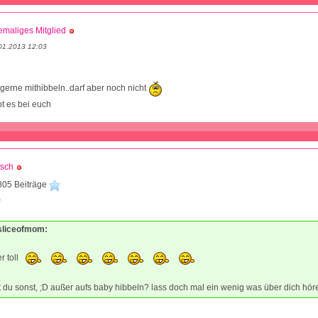
maliges Mitglied
01.2013 12:03
gerne mithibbeln..darf aber noch nicht
pt es bei euch
tsch
805 Beiträge
9
asliceofmom:
r toll
du sonst, ;D außer aufs baby hibbeln? lass doch mal ein wenig was über dich hö