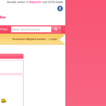
Gerade online:
6 Mitglieder
und 1078 Gäste
FORUM
Meine Forenthemen
Meine Forenbeiträge
PING
Gemerkte Themen
Kostenlos Mitglied werden
Login
Neueste Themen
Aktuell diskutiert
Forenticker
Forenbilder
Forenregeln