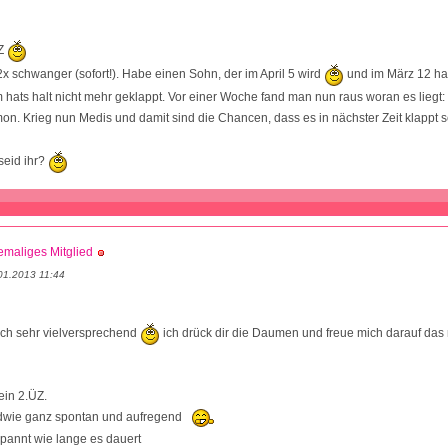
ÜZ
 2x schwanger (sofort!). Habe einen Sohn, der im April 5 wird
und im März 12 hat
 hats halt nicht mehr geklappt. Vor einer Woche fand man nun raus woran es liegt
n. Krieg nun Medis und damit sind die Chancen, dass es in nächster Zeit klappt 
seid ihr?
maliges Mitglied
01.2013 11:44
och sehr vielversprechend
ich drück dir die Daumen und freue mich darauf das 
ein 2.ÜZ.
ndwie ganz spontan und aufregend
spannt wie lange es dauert