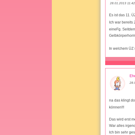
28.01.2013 11:42
Es ist das 11. 
Ich war bereits
eineFg. Seitdem
Gelbkörperhormo
In welchem ÜZ 
Ehe
28.
na das klingt d
können!!!
Das wird erst m
War alles irge
Ich bin sehr ge