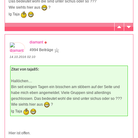
Das bedeutet wohl die sind unter sichus oder so ???
Wie siehts hier aus
?
lg Taja
diamant
4994 Beiträge
14.10.2016 02:10
Zitat von taja85:
Hallöchen....
Bin seit einigen Tagen ein bisschen am stöbern auf der Seite und
habe mich eben angemeldet. Viele Gruppen sind allerdings
geschlossen. Das bedeutet wohl die sind unter sichus oder so ???
Wie siehts hier aus
?
lg Taja
Hier ist offen.