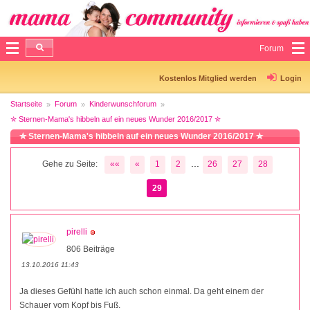
Forum
Kostenlos Mitglied werden
Login
Startseite
Forum
Kinderwunschforum
✮ Sternen-Mama's hibbeln auf ein neues Wunder 2016/2017 ✮
✮ Sternen-Mama's hibbeln auf ein neues Wunder 2016/2017 ✮
...
Gehe zu Seite:
««
«
1
2
26
27
28
29
pirelli
806 Beiträge
13.10.2016 11:43
Ja dieses Gefühl hatte ich auch schon einmal. Da geht einem der
Schauer vom Kopf bis Fuß.