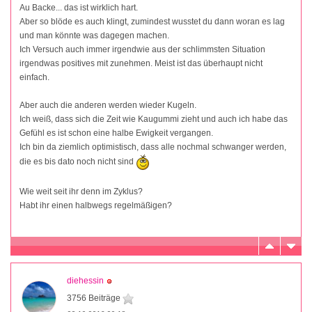
Au Backe... das ist wirklich hart.
Aber so blöde es auch klingt, zumindest wusstet du dann woran es lag
und man könnte was dagegen machen.
Ich Versuch auch immer irgendwie aus der schlimmsten Situation
irgendwas positives mit zunehmen. Meist ist das überhaupt nicht
einfach.
Aber auch die anderen werden wieder Kugeln.
Ich weiß, dass sich die Zeit wie Kaugummi zieht und auch ich habe das
Gefühl es ist schon eine halbe Ewigkeit vergangen.
Ich bin da ziemlich optimistisch, dass alle nochmal schwanger werden,
die es bis dato noch nicht sind
Wie weit seit ihr denn im Zyklus?
Habt ihr einen halbwegs regelmäßigen?
diehessin
3756 Beiträge