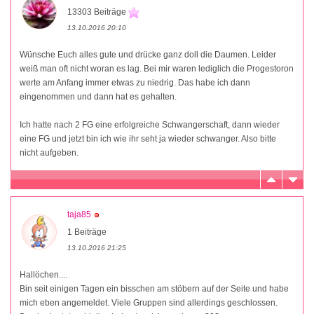
13303 Beiträge
13.10.2016 20:10
Wünsche Euch alles gute und drücke ganz doll die Daumen. Leider
weiß man oft nicht woran es lag. Bei mir waren lediglich die Progestoron
werte am Anfang immer etwas zu niedrig. Das habe ich dann
eingenommen und dann hat es gehalten.
Ich hatte nach 2 FG eine erfolgreiche Schwangerschaft, dann wieder
eine FG und jetzt bin ich wie ihr seht ja wieder schwanger. Also bitte
nicht aufgeben.
taja85
1 Beiträge
13.10.2016 21:25
Hallöchen....
Bin seit einigen Tagen ein bisschen am stöbern auf der Seite und habe
mich eben angemeldet. Viele Gruppen sind allerdings geschlossen.