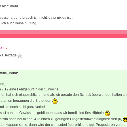
h nicht mehr...
usscharbung brauch ich nicht, da ja nix da ist...
e ich auch keine blutung
eli
53 Beiträge
2
Emilia_Pond:
en,
m 7.12 eine Fehlgeburt in der 5. Woche.
en hat sich eingeschlichen und als wir gerade den Schock überwunden hatten un
d planten begannen die Blutungen
ind sie noch nicht ganz vorbei.
s ist nun die Gewissheit geblieben, dass wir bereit sind fürs Hibbeln
rztin hatte bei mir bei 4+3 einen zu geringen Progesteronwert diagnostiziert (6,
der klappen sollte, dann wird der wert sofort überprüft und ggf. Progesteron verordn