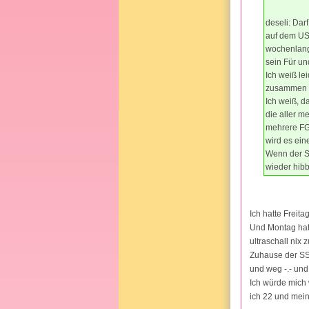
deseli: Darf
auf dem US
wochenlang 
sein Für un
Ich weiß le
zusammen m
Ich weiß, d
die aller m
mehrere FG 
wird es ei
Wenn der Sch
wieder hibb
Ich hatte Freita
Und Montag hatt
ultraschall nix
Zuhause der SS T
und weg -.- und
Ich würde mich 
ich 22 und mein