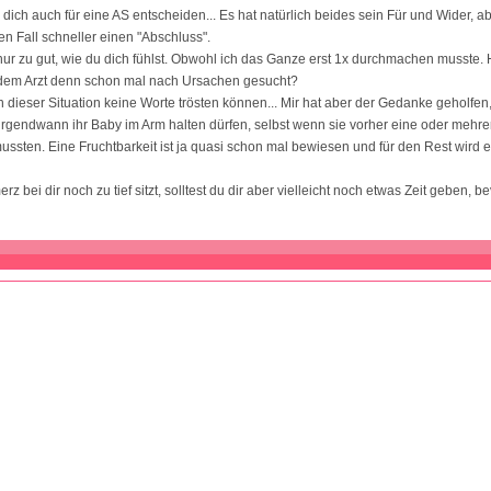
u dich auch für eine AS entscheiden... Es hat natürlich beides sein Für und Wider, a
en Fall schneller einen "Abschluss".
 nur zu gut, wie du dich fühlst. Obwohl ich das Ganze erst 1x durchmachen musste. 
em Arzt denn schon mal nach Ursachen gesucht?
n dieser Situation keine Worte trösten können... Mir hat aber der Gedanke geholfen,
rgendwann ihr Baby im Arm halten dürfen, selbst wenn sie vorher eine oder mehr
sten. Eine Fruchtbarkeit ist ja quasi schon mal bewiesen und für den Rest wird 
 bei dir noch zu tief sitzt, solltest du dir aber vielleicht noch etwas Zeit geben, b