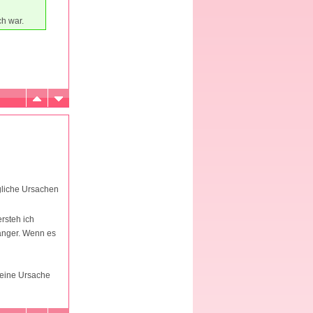
ch war.
gliche Ursachen
rsteh ich
anger. Wenn es
, eine Ursache