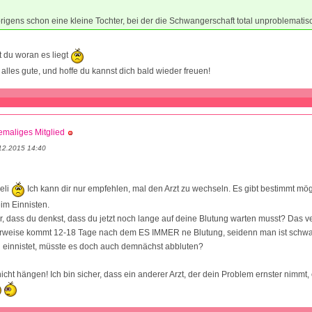
rigens schon eine kleine Tochter, bei der die Schwangerschaft total unproblematis
 du woran es liegt
 alles gute, und hoffe du kannst dich bald wieder freuen!
maliges Mitglied
12.2015 14:40
seli
Ich kann dir nur empfehlen, mal den Arzt zu wechseln. Es gibt bestimmt mö
im Einnisten.
r, dass du denkst, dass du jetzt noch lange auf deine Blutung warten musst? Das ve
lerweise kommt 12-18 Tage nach dem ES IMMER ne Blutung, seidenn man ist schw
tig einnistet, müsste es doch auch demnächst abbluten?
icht hängen! Ich bin sicher, dass ein anderer Arzt, der dein Problem ernster nimmt