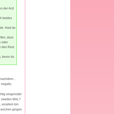
es der Arzt
ch beides
ste. Hast du
lfen, dass
e oder
r den Rest
n, bevor du
e nachdem...
 negativ,
.
htig eingenistet
em zweiten MAL?
 vorallem bin
-8 wochen gingen