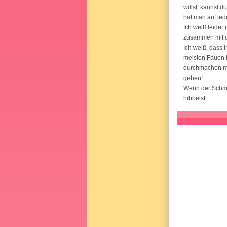
willst, kannst d
hat man auf jed
Ich weiß leider
zusammen mit d
Ich weiß, dass i
meisten Fauen i
durchmachen mus
geben!
Wenn der Schmerz
hibbelst.