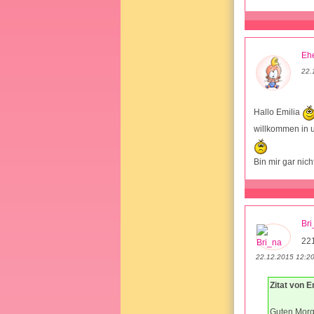
Ehe
22.
Hallo Emilia
willkommen in 
Bin mir gar nich
Bri
22
22.12.2015 12:2
Zitat von 
Guten Morg