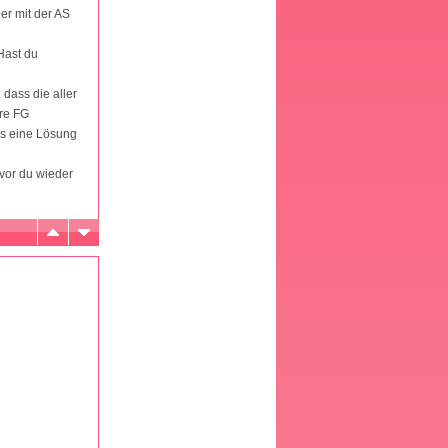
ber mit der AS
Hast du
 dass die aller
ere FG
es eine Lösung
evor du wieder