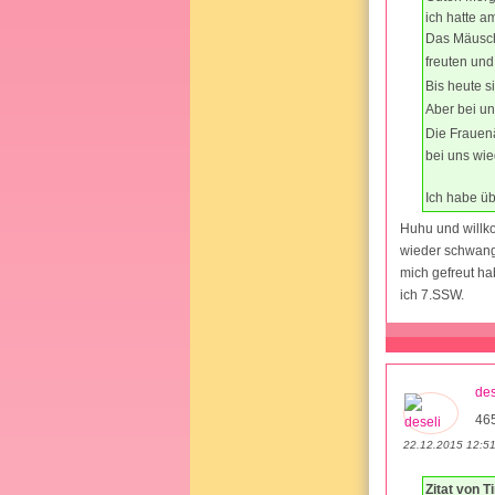
ich hatte a
Das Mäusch
freuten un
Bis heute s
Aber bei un
Die Frauenä
bei uns wie
Ich habe üb
Huhu und willko
wieder schwang
mich gefreut ha
ich 7.SSW.
des
46
22.12.2015 12:5
Zitat von 