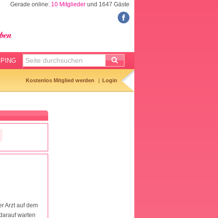
Gerade online:
10 Mitglieder
und 1647 Gäste
FORUM
Meine Forenthemen
Meine Forenbeiträge
PING
Gemerkte Themen
Kostenlos Mitglied werden
Login
Neueste Themen
Aktuell diskutiert
Forenticker
Forenbilder
Forenregeln
er Arzt auf dem
darauf warten