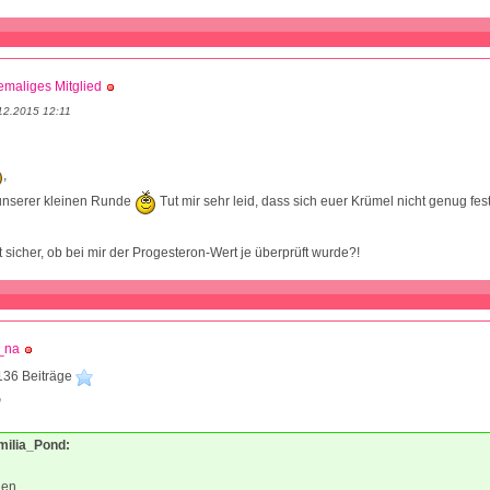
maliges Mitglied
12.2015 12:11
,
unserer kleinen Runde
Tut mir sehr leid, dass sich euer Krümel nicht genug fes
t sicher, ob bei mir der Progesteron-Wert je überprüft wurde?!
_na
136 Beiträge
0
Emilia_Pond:
en,