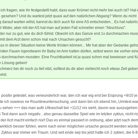
 ich fragen, wie ihr festgestellt habt, dass euer Krümel nicht mehr bei euch ist? Hat 
 gesehen? Und du wartest jetzt quasi auf den natürlichen Abgang? Wenn du nicht
darauf warten willst, kannst du dich auch für eine AS entscheiden... Es hat natürli
d Wider, aber mit der AS hat man auf jeden Fall schneller einen "Abschluss".
ider nur zu gut, wie du dich fühlst. Obwohl ich das Ganze erst 1x durchmachen mus
it dem Arzt denn schon mal nach Ursachen gesucht?
ass in dieser Situation keine Worte trösten können... Mir hat aber der Gedanke geho
eisten Fauen irgendwann ihr Baby im Arm halten dürfen, selbst wenn sie vorher ein
durchmachen mussten. Eine Fruchtbarkeit ist ja quasi schon mal bewiesen und fü
ne Lösung geben!
merz bei dir noch zu tief sitzt, solltest du dir aber vielleicht noch etwas Zeit gebe
elst.
g positiv getestet, was verwunderlich war, den ich war eig erst bei Eisprung +9/10 j
e ich sowieso ne Rountineuntersuchung, und dann bin ich ebend hin, Urintest war
 zu sehen <<< das man aufn Ultraschall bei +11/12 nix sieht, davon war auszugehen
est dann auch negativ... also genau dasselbe Spiel wie im letzten zyklus, nicht ric
 der Arzt macht einfach nix!! Das es einmal passiert in ordnung, aber jetzt nach d
wirklich besser fühlen, wenn nach einer möglichen ursache gesucht werden würde,
 Zyklus war immer ein Traum. Und seit ende sep bis jetzt hatte ich 2 zyklen, die 6