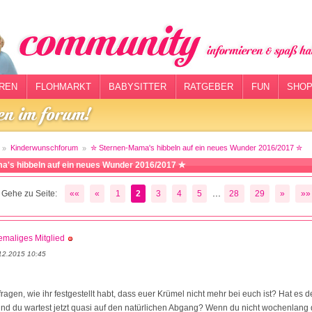
REN
FLOHMARKT
BABYSITTER
RATGEBER
FUN
SHOP
Kinderwunschforum
✮ Sternen-Mama's hibbeln auf ein neues Wunder 2016/2017 ✮
a's hibbeln auf ein neues Wunder 2016/2017 ✮
...
Gehe zu Seite:
««
«
1
2
3
4
5
28
29
»
»»
maliges Mitglied
12.2015 10:45
 fragen, wie ihr festgestellt habt, dass euer Krümel nicht mehr bei euch ist? Hat es d
d du wartest jetzt quasi auf den natürlichen Abgang? Wenn du nicht wochenlang 