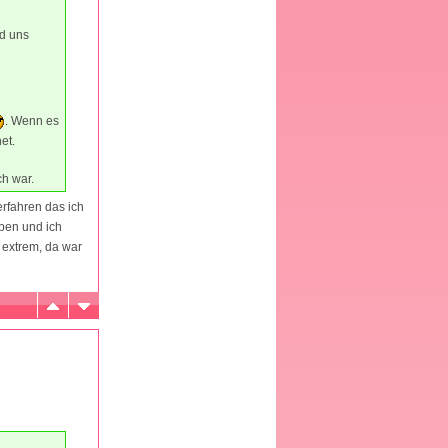
d uns
. Wenn es
et.
ch war.
rfahren das ich
ben und ich
 extrem, da war