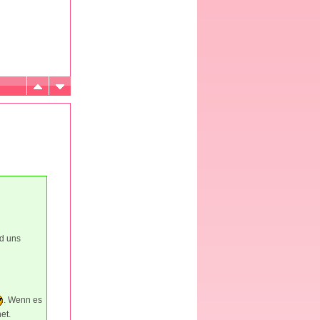
d uns
. Wenn es
et.