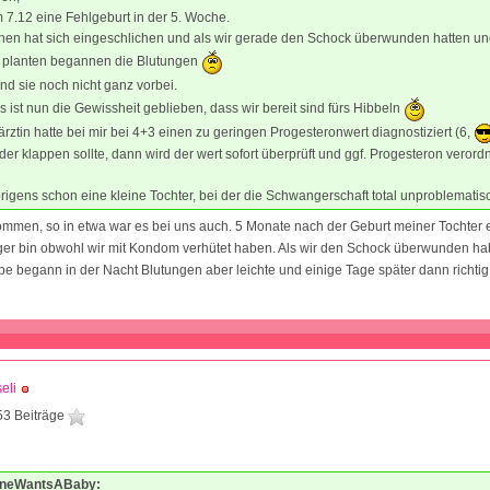
m 7.12 eine Fehlgeburt in der 5. Woche.
en hat sich eingeschlichen und als wir gerade den Schock überwunden hatten un
d planten begannen die Blutungen
ind sie noch nicht ganz vorbei.
s ist nun die Gewissheit geblieben, dass wir bereit sind fürs Hibbeln
rztin hatte bei mir bei 4+3 einen zu geringen Progesteronwert diagnostiziert (6,
der klappen sollte, dann wird der wert sofort überprüft und ggf. Progesteron verordn
rigens schon eine kleine Tochter, bei der die Schwangerschaft total unproblematis
mmen, so in etwa war es bei uns auch. 5 Monate nach der Geburt meiner Tochter e
er bin obwohl wir mit Kondom verhütet haben. Als wir den Schock überwunden ha
be begann in der Nacht Blutungen aber leichte und einige Tage später dann richtig
eli
53 Beiträge
1
TineWantsABaby: