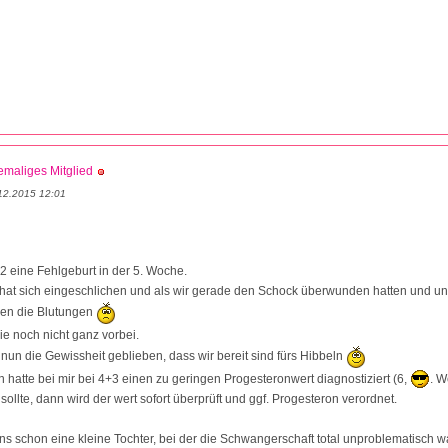
maliges Mitglied
12.2015 12:01
12 eine Fehlgeburt in der 5. Woche.
at sich eingeschlichen und als wir gerade den Schock überwunden hatten und un
en die Blutungen
ie noch nicht ganz vorbei.
t nun die Gewissheit geblieben, dass wir bereit sind fürs Hibbeln
n hatte bei mir bei 4+3 einen zu geringen Progesteronwert diagnostiziert (6,
. W
ollte, dann wird der wert sofort überprüft und ggf. Progesteron verordnet.
ns schon eine kleine Tochter, bei der die Schwangerschaft total unproblematisch wa