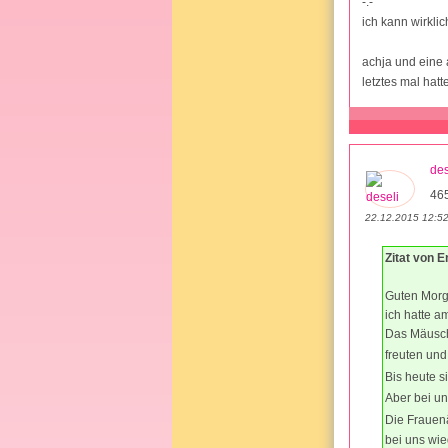
-.-
ich kann wirklic
achja und eine a
letztes mal hatt
des
46
22.12.2015 12:5
Zitat von 
Guten Morg
ich hatte a
Das Mäusch
freuten un
Bis heute s
Aber bei un
Die Frauenä
bei uns wie