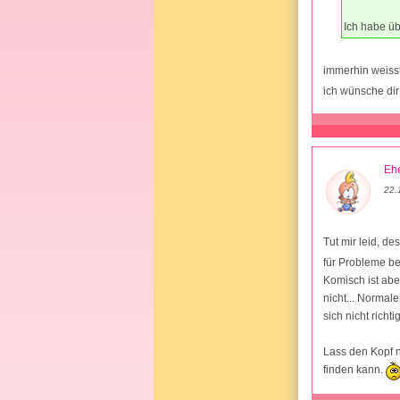
Ich habe üb
immerhin weisst
ich wünsche dir
Ehe
22.
Tut mir leid, de
für Probleme be
Komisch ist abe
nicht... Norma
sich nicht rich
Lass den Kopf n
finden kann.