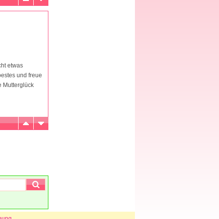
cht etwas
bestes und freue
e Mutterglück
bung