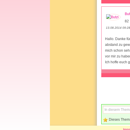
But
82 
13.08.2014 09:2
Hallo. Danke fü
abstand zu gewi
mich schon sehr
vor mir zu haben
Ich hoffe euch g
Dieses Them
Imp