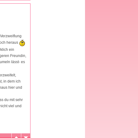
r Verzweiflung
 noch heraus
klich ein
geren Freundin,
umeln lässt- es
rzweifelt,
, in dem ich
haus hier und
ass du mit sehr
icht viel und