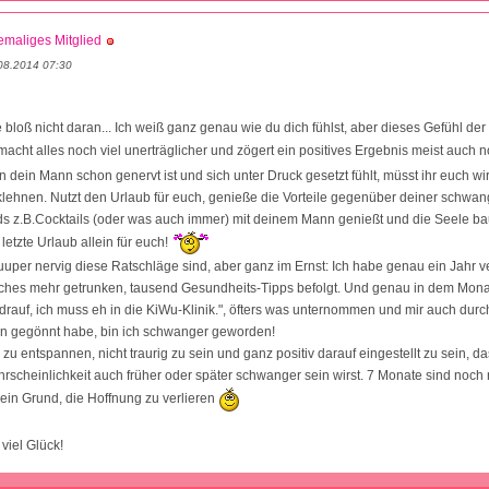
maliges Mitglied
08.2014 07:30
e bloß nicht daran... Ich weiß ganz genau wie du dich fühlst, aber dieses Gefühl de
cht alles noch viel unerträglicher und zögert ein positives Ergebnis meist auch
dein Mann schon genervt ist und sich unter Druck gesetzt fühlt, müsst ihr euch wir
lehnen. Nutzt den Urlaub für euch, genieße die Vorteile gegenüber deiner schwan
s z.B.Cocktails (oder was auch immer) mit deinem Mann genießt und die Seele ba
 letzte Urlaub allein für euch!
uuper nervig diese Ratschläge sind, aber ganz im Ernst: Ich habe genau ein Jahr ve
sches mehr getrunken, tausend Gesundheits-Tipps befolgt. Und genau in dem Monat
drauf, ich muss eh in die KiWu-Klinik.", öfters was unternommen und mir auch durc
in gegönnt habe, bin ich schwanger geworden!
g zu entspannen, nicht traurig zu sein und ganz positiv darauf eingestellt zu sein, d
rscheinlichkeit auch früher oder später schwanger sein wirst. 7 Monate sind noch n
ein Grund, die Hoffnung zu verlieren
viel Glück!