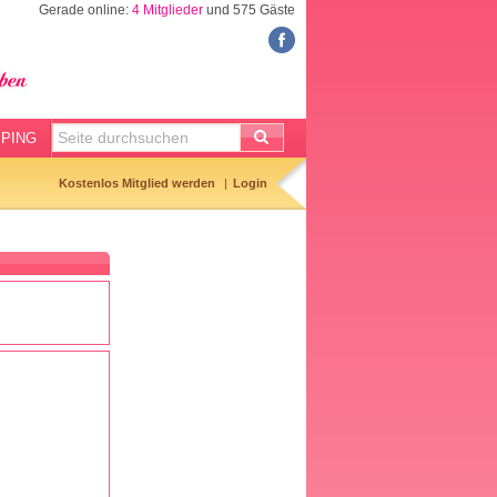
Gerade online:
4 Mitglieder
und 575 Gäste
FORUM
Meine Forenthemen
Meine Forenbeiträge
PING
Gemerkte Themen
Kostenlos Mitglied werden
Login
Neueste Themen
Aktuell diskutiert
Forenticker
Forenbilder
Forenregeln