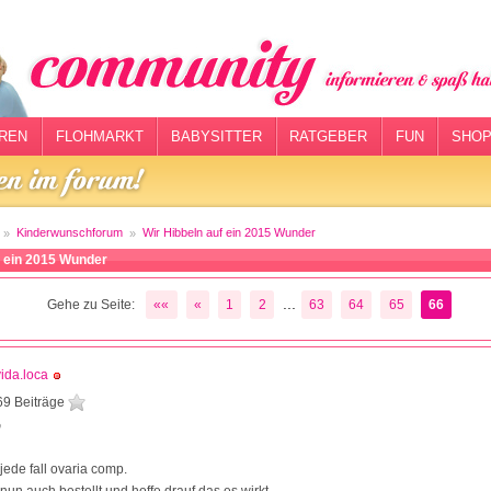
REN
FLOHMARKT
BABYSITTER
RATGEBER
FUN
SHOP
Kinderwunschforum
Wir Hibbeln auf ein 2015 Wunder
f ein 2015 Wunder
...
Gehe zu Seite:
««
«
1
2
63
64
65
66
vida.loca
69 Beiträge
0
ede fall ovaria comp.
nun auch bestellt und hoffe drauf das es wirkt.