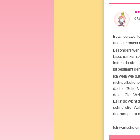
Ehe
04.
Butzi, verzweifl
und Ohnmacht ma
Besonders wenn 
bisschen zurück
indem du abend
ist bestimmt der
Ich weiß wie su
nichts alkoholi
dachte "Scheiß 
da ein Glas We
Es ist so wichti
sehr großer Wah
überhaupt gar k
Ich wünsche dir 