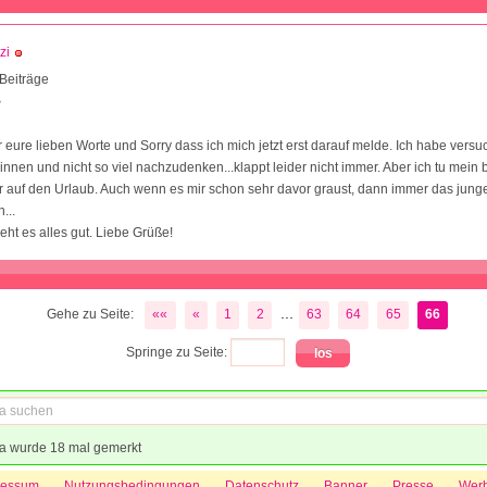
zi
Beiträge
8
r eure lieben Worte und Sorry dass ich mich jetzt erst darauf melde. Ich habe versu
nnen und nicht so viel nachzudenken...klappt leider nicht immer. Aber ich tu mein 
 auf den Urlaub. Auch wenn es mir schon sehr davor graust, dann immer das jung
...
eht es alles gut. Liebe Grüße!
...
Gehe zu Seite:
««
«
1
2
63
64
65
66
Springe zu Seite:
a wurde 18 mal gemerkt
ressum
Nutzungsbedingungen
Datenschutz
Banner
Presse
Wer