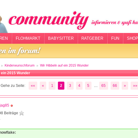
REN
FLOHMARKT
BABYSITTER
RATGEBER
FUN
SHOP
Kinderwunschforum
Wir Hibbeln auf ein 2015 Wunder
f ein 2015 Wunder
...
Gehe zu Seite:
««
«
1
2
3
4
5
65
66
»
»»
jag85
98 Beiträge
3
Snowflake: