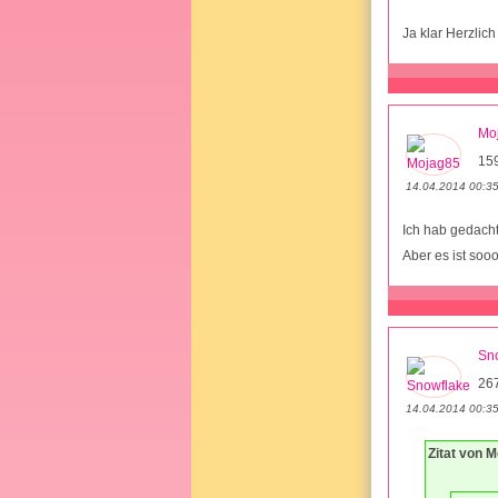
Ja klar Herzli
Mo
15
14.04.2014 00:3
Ich hab gedacht
Aber es ist sooo
Sn
26
14.04.2014 00:3
Zitat von 