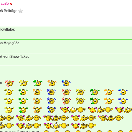
jag85
98 Beiträge
6
Snowflake:
von Mojag85:
tat von Snowflake:
nn