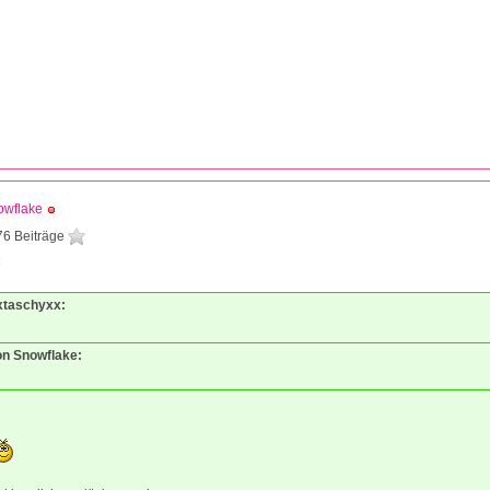
owflake
76 Beiträge
4
xxtaschyxx:
von Snowflake: