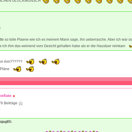
LICHEN GLÜCKWUNSCH
tte so tolle Plaene wie ich es meinem Mann sage, ihn ueberrasche. Aber ich war s
 ich ihm das weinend vors Gesicht gehalten habe als er die Haustuer reinkam
on ihm??????
 Pläne
owflake
76 Beiträge
9
Mojag85: