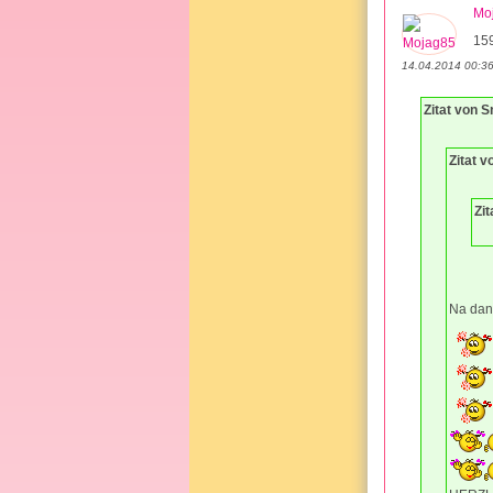
Mo
15
14.04.2014 00:3
Zitat von 
Zitat 
Zi
Na da