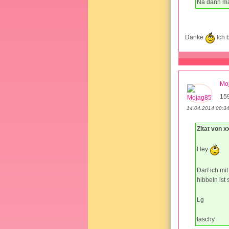
Na dann ma
Danke
Ich b
Mo
15
14.04.2014 00:3
Zitat von 
Hey
Darf ich mi
hibbeln ist 
Lg
taschy