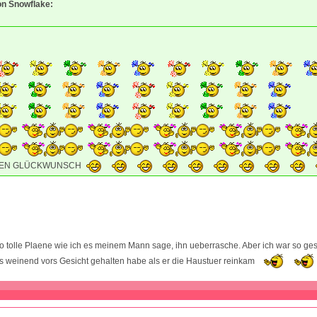
von Snowflake:
HEN GLÜCKWUNSCH
so tolle Plaene wie ich es meinem Mann sage, ihn ueberrasche. Aber ich war so ge
s weinend vors Gesicht gehalten habe als er die Haustuer reinkam