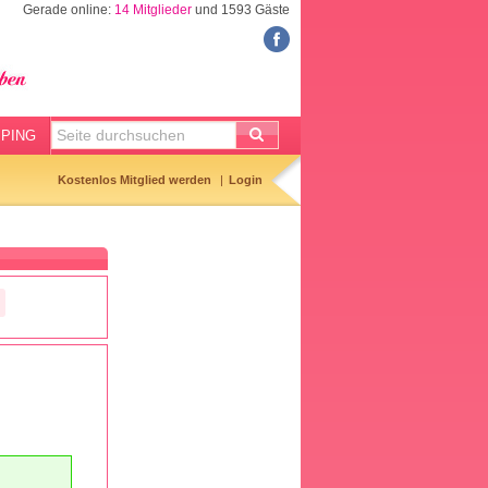
Gerade online:
14 Mitglieder
und 1593 Gäste
FORUM
Meine Forenthemen
Meine Forenbeiträge
PING
Gemerkte Themen
Kostenlos Mitglied werden
Login
Neueste Themen
Aktuell diskutiert
Forenticker
Forenbilder
Forenregeln