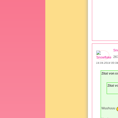
Sn
26
14.04.2014 00:3
Zitat von 
Zitat 
Wuuhuuu