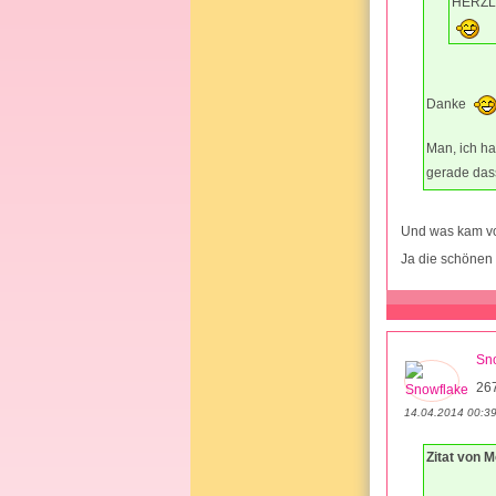
HERZ
Danke
Man, ich ha
gerade dass
Und was kam v
Ja die schönen
Sn
26
14.04.2014 00:3
Zitat von 