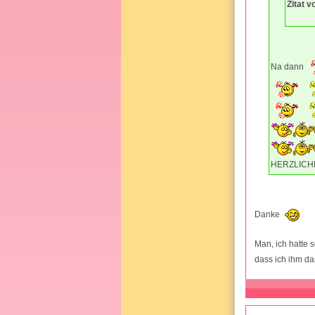
Zitat 
Na dann
HERZLIC
Danke
Man, ich hatte 
dass ich ihm da