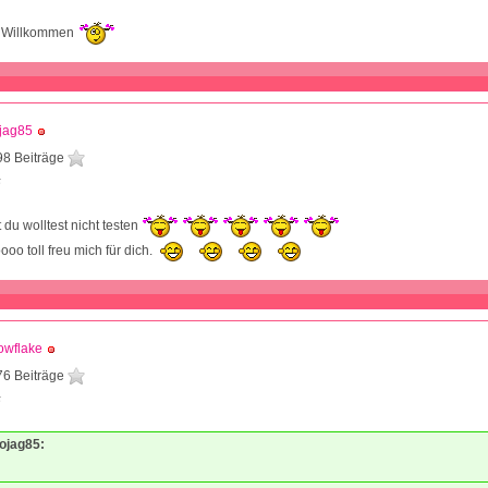
ch Willkommen
jag85
98 Beiträge
5
 du wolltest nicht testen
ooo toll freu mich für dich.
owflake
76 Beiträge
5
Mojag85: