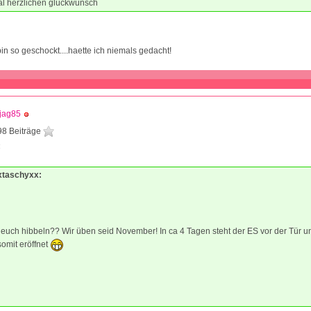
l herzlichen glückwunsch
in so geschockt....haette ich niemals gedacht!
jag85
98 Beiträge
4
xxtaschyxx:
t euch hibbeln?? Wir üben seid November! In ca 4 Tagen steht der ES vor der Tür u
somit eröffnet