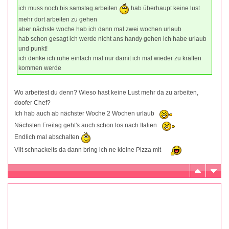
ich muss noch bis samstag arbeiten
hab überhaupt keine lust
mehr dort arbeiten zu gehen
aber nächste woche hab ich dann mal zwei wochen urlaub
hab schon gesagt ich werde nicht ans handy gehen ich habe urlaub
und punkt!
ich denke ich ruhe einfach mal nur damit ich mal wieder zu kräften
kommen werde
Wo arbeitest du denn? Wieso hast keine Lust mehr da zu arbeiten,
doofer Chef?
Ich hab auch ab nächster Woche 2 Wochen urlaub
Nächsten Freitag geht's auch schon los nach Italien
Endlich mal abschalten
Vllt schnackelts da dann bring ich ne kleine Pizza mit