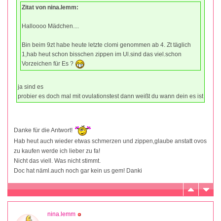
Zitat von nina.lemm:
Halloooo Mädchen....
Bin beim 9zt habe heute letzte clomi genommen ab 4. Zt täglich
1,hab heut schon bisschen zippen im Ul.sind das viel.schon
Vorzeichen für Es ?
ja sind es
probier es doch mal mit ovulationstest dann weißt du wann dein es ist
Danke für die Antwort!
Hab heut auch wieder etwas schmerzen und zippen,glaube anstatt ovos
zu kaufen werde ich lieber zu fa!
Nicht das viell. Was nicht stimmt.
Doc hat näml.auch noch gar kein us gem! Danki
nina.lemm