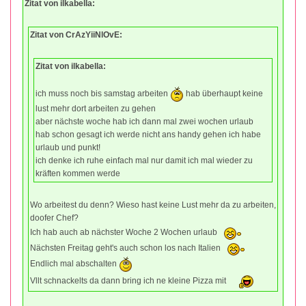
Zitat von ilkabella:
Zitat von CrAzYiiNlOvE:
Zitat von ilkabella:
ich muss noch bis samstag arbeiten
hab überhaupt keine
lust mehr dort arbeiten zu gehen
aber nächste woche hab ich dann mal zwei wochen urlaub
hab schon gesagt ich werde nicht ans handy gehen ich habe
urlaub und punkt!
ich denke ich ruhe einfach mal nur damit ich mal wieder zu
kräften kommen werde
Wo arbeitest du denn? Wieso hast keine Lust mehr da zu arbeiten,
doofer Chef?
Ich hab auch ab nächster Woche 2 Wochen urlaub
Nächsten Freitag geht's auch schon los nach Italien
Endlich mal abschalten
Vllt schnackelts da dann bring ich ne kleine Pizza mit