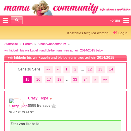
Forum
Kostenlos Mitglied werden
Login
Startseite
Forum
Kinderwunschforum
wir hibbeln bis wir kugeln und bleiben uns treu auf ein 2014/2015 baby
wir hibbeln bis wir kugeln und bleiben uns treu auf ein 2014/2015
baby
...
Gehe zu Seite:
««
«
1
2
12
13
14
...
15
16
17
18
33
34
»
»»
Crazy_Hope
3899 Beiträge
31.07.2013 14:33
Zitat von ilkabella: