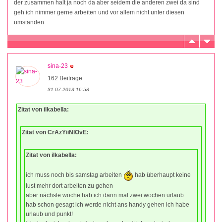
der zusammen halt ja noch da aber seidem die anderen zwei da sind
geh ich nimmer gerne arbeiten und vor allem nicht unter diesen
umständen
sina-23
162 Beiträge
31.07.2013 16:58
Zitat von ilkabella:
Zitat von CrAzYiiNlOvE:
Zitat von ilkabella:
ich muss noch bis samstag arbeiten
hab überhaupt keine
lust mehr dort arbeiten zu gehen
aber nächste woche hab ich dann mal zwei wochen urlaub
hab schon gesagt ich werde nicht ans handy gehen ich habe
urlaub und punkt!