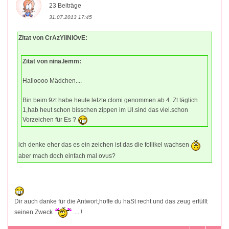
23 Beiträge
31.07.2013 17:45
Zitat von CrAzYiiNlOvE:
Zitat von nina.lemm:
Halloooo Mädchen....
Bin beim 9zt habe heute letzte clomi genommen ab 4. Zt täglich
1,hab heut schon bisschen zippen im Ul.sind das viel.schon
Vorzeichen für Es ?
ich denke eher das es ein zeichen ist das die follikel wachsen
aber mach doch einfach mal ovus?
Dir auch danke für die Antwort,hoffe du haSt recht und das zeug erfüllt
seinen Zweck
.....!