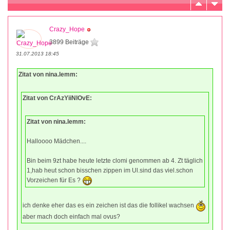
Crazy_Hope
3899 Beiträge
31.07.2013 18:45
Zitat von nina.lemm:
Zitat von CrAzYiiNlOvE:
Zitat von nina.lemm:
Halloooo Mädchen....
Bin beim 9zt habe heute letzte clomi genommen ab 4. Zt täglich
1,hab heut schon bisschen zippen im Ul.sind das viel.schon
Vorzeichen für Es ?
ich denke eher das es ein zeichen ist das die follikel wachsen
aber mach doch einfach mal ovus?