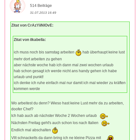
514 Beiträge
31.07.2013 16:49
Zitat von CrAzYiiNlOvE:
Zitat von ilkabella:
ich muss noch bis samstag arbeiten
hab überhaupt keine lust
mehr dort arbeiten zu gehen
aber nächste woche hab ich dann mal zwei wochen urlaub
hab schon gesagt ich werde nicht ans handy gehen ich habe
urlaub und punkt!
ich denke ich ruhe einfach mal nur damit ich mal wieder zu kräften
kommen werde
Wo arbeitest du denn? Wieso hast keine Lust mehr da zu arbeiten,
doofer Chef?
Ich hab auch ab nächster Woche 2 Wochen urlaub
Nächsten Freitag geht's auch schon los nach Italien
Endlich mal abschalten
Vllt schnackelts da dann bring ich ne kleine Pizza mit