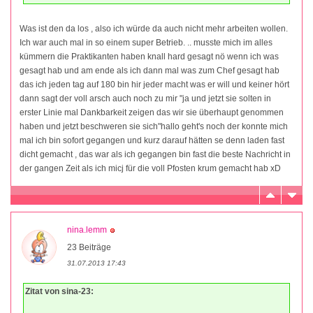
Was ist den da los , also ich würde da auch nicht mehr arbeiten wollen.
Ich war auch mal in so einem super Betrieb. .. musste mich im alles
kümmern die Praktikanten haben knall hard gesagt nö wenn ich was
gesagt hab und am ende als ich dann mal was zum Chef gesagt hab
das ich jeden tag auf 180 bin hir jeder macht was er will und keiner hört
dann sagt der voll arsch auch noch zu mir "ja und jetzt sie solten in
erster Linie mal Dankbarkeit zeigen das wir sie überhaupt genommen
haben und jetzt beschweren sie sich"hallo geht's noch der konnte mich
mal ich bin sofort gegangen und kurz darauf hätten se denn laden fast
dicht gemacht , das war als ich gegangen bin fast die beste Nachricht in
der gangen Zeit als ich micj für die voll Pfosten krum gemacht hab xD
nina.lemm
23 Beiträge
31.07.2013 17:43
Zitat von sina-23: