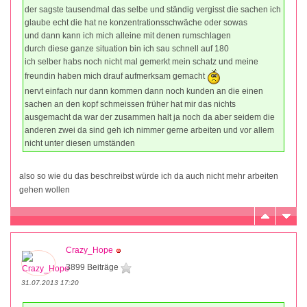
der sagste tausendmal das selbe und ständig vergisst die sachen ich
glaube echt die hat ne konzentrationsschwäche oder sowas
und dann kann ich mich alleine mit denen rumschlagen
durch diese ganze situation bin ich sau schnell auf 180
ich selber habs noch nicht mal gemerkt mein schatz und meine
freundin haben mich drauf aufmerksam gemacht
nervt einfach nur dann kommen dann noch kunden an die einen
sachen an den kopf schmeissen früher hat mir das nichts
ausgemacht da war der zusammen halt ja noch da aber seidem die
anderen zwei da sind geh ich nimmer gerne arbeiten und vor allem
nicht unter diesen umständen
also so wie du das beschreibst würde ich da auch nicht mehr arbeiten
gehen wollen
Crazy_Hope
3899 Beiträge
31.07.2013 17:20