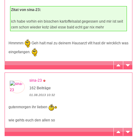
Zitat von sina-23:
ich habe vorhin ein bisschen kartoffelsalat gegessen und mir ist seit
cem schon wieder kotz übel esse bald echt gar nix mehr
Hmmmm
Geh halt mal zu deinem Hausarzt vllt hast dir wircklich was
eingefangen.
sina-23
162 Beiträge
01.08.2013 10:32
gutenmorgen ihr lieben
wie gehts euch den allen so