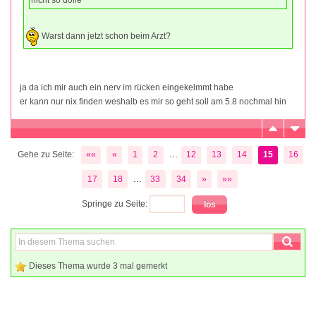
Warst dann jetzt schon beim Arzt?
ja da ich mir auch ein nerv im rücken eingekelmmt habe
er kann nur nix finden weshalb es mir so geht soll am 5.8 nochmal hin
...
Gehe zu Seite:
««
«
1
2
12
13
14
15
16
...
17
18
33
34
»
»»
Springe zu Seite:
Dieses Thema wurde 3 mal gemerkt