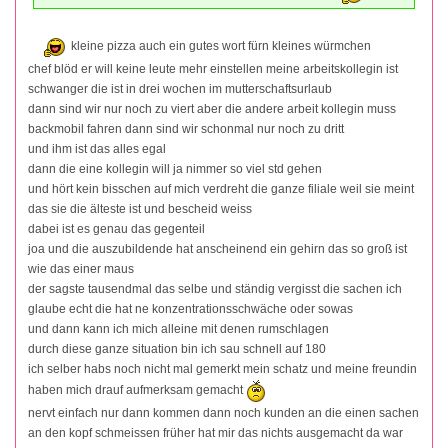
kleine pizza auch ein gutes wort fürn kleines würmchen
chef blöd er will keine leute mehr einstellen meine arbeitskollegin ist
schwanger die ist in drei wochen im mutterschaftsurlaub
dann sind wir nur noch zu viert aber die andere arbeit kollegin muss
backmobil fahren dann sind wir schonmal nur noch zu dritt
und ihm ist das alles egal
dann die eine kollegin will ja nimmer so viel std gehen
und hört kein bisschen auf mich verdreht die ganze filiale weil sie meint
das sie die älteste ist und bescheid weiss
dabei ist es genau das gegenteil
joa und die auszubildende hat anscheinend ein gehirn das so groß ist
wie das einer maus
der sagste tausendmal das selbe und ständig vergisst die sachen ich
glaube echt die hat ne konzentrationsschwäche oder sowas
und dann kann ich mich alleine mit denen rumschlagen
durch diese ganze situation bin ich sau schnell auf 180
ich selber habs noch nicht mal gemerkt mein schatz und meine freundin
haben mich drauf aufmerksam gemacht
nervt einfach nur dann kommen dann noch kunden an die einen sachen
an den kopf schmeissen früher hat mir das nichts ausgemacht da war