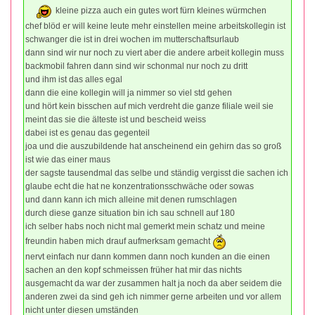
kleine pizza auch ein gutes wort fürn kleines würmchen
chef blöd er will keine leute mehr einstellen meine arbeitskollegin ist
schwanger die ist in drei wochen im mutterschaftsurlaub
dann sind wir nur noch zu viert aber die andere arbeit kollegin muss
backmobil fahren dann sind wir schonmal nur noch zu dritt
und ihm ist das alles egal
dann die eine kollegin will ja nimmer so viel std gehen
und hört kein bisschen auf mich verdreht die ganze filiale weil sie
meint das sie die älteste ist und bescheid weiss
dabei ist es genau das gegenteil
joa und die auszubildende hat anscheinend ein gehirn das so groß
ist wie das einer maus
der sagste tausendmal das selbe und ständig vergisst die sachen ich
glaube echt die hat ne konzentrationsschwäche oder sowas
und dann kann ich mich alleine mit denen rumschlagen
durch diese ganze situation bin ich sau schnell auf 180
ich selber habs noch nicht mal gemerkt mein schatz und meine
freundin haben mich drauf aufmerksam gemacht
nervt einfach nur dann kommen dann noch kunden an die einen
sachen an den kopf schmeissen früher hat mir das nichts
ausgemacht da war der zusammen halt ja noch da aber seidem die
anderen zwei da sind geh ich nimmer gerne arbeiten und vor allem
nicht unter diesen umständen