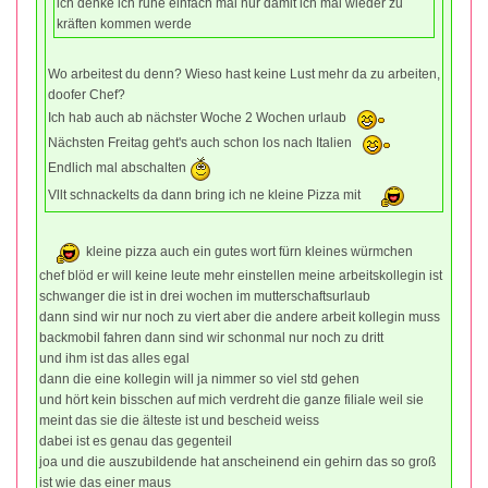
ich denke ich ruhe einfach mal nur damit ich mal wieder zu
kräften kommen werde
Wo arbeitest du denn? Wieso hast keine Lust mehr da zu arbeiten,
doofer Chef?
Ich hab auch ab nächster Woche 2 Wochen urlaub
Nächsten Freitag geht's auch schon los nach Italien
Endlich mal abschalten
Vllt schnackelts da dann bring ich ne kleine Pizza mit
kleine pizza auch ein gutes wort fürn kleines würmchen
chef blöd er will keine leute mehr einstellen meine arbeitskollegin ist
schwanger die ist in drei wochen im mutterschaftsurlaub
dann sind wir nur noch zu viert aber die andere arbeit kollegin muss
backmobil fahren dann sind wir schonmal nur noch zu dritt
und ihm ist das alles egal
dann die eine kollegin will ja nimmer so viel std gehen
und hört kein bisschen auf mich verdreht die ganze filiale weil sie
meint das sie die älteste ist und bescheid weiss
dabei ist es genau das gegenteil
joa und die auszubildende hat anscheinend ein gehirn das so groß
ist wie das einer maus