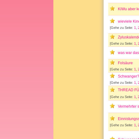
KiWu aber k
wieviele Ki
[Gehe zu Seite:
1
,
Zyluskalende
[Gehe zu Seite:
1
,
was war das
Folsäure
[Gehe zu Seite:
1
,
Schwanger
[Gehe zu Seite:
1
,
THREAD FÜ
[Gehe zu Seite:
1
,
Vermehrter 
Einnistungss
[Gehe zu Seite:
1
,