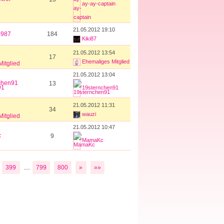
ay-ay-captain
21.05.2012 19:10
1987
184
Kiki87
21.05.2012 13:54
17
Ehemaliges Mitglied
itglied
21.05.2012 13:04
chen91
13
19sternchen91
21.05.2012 11:31
34
wauzi
itglied
21.05.2012 10:47
c
9
MamaKc
...
399
799
800
»
»»