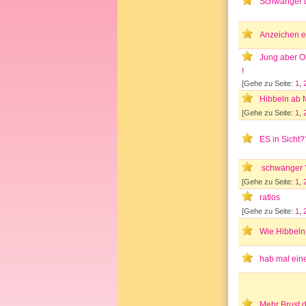
Schwanger t
Anzeichen e
Jung aber 
!
[Gehe zu Seite:
1
,
Hibbeln ab 
[Gehe zu Seite:
1
,
ES in Sicht
schwanger ?
[Gehe zu Seite:
1
,
ratlos
[Gehe zu Seite:
1
,
Wie Hibbeln 
hab mal ein
Mehr Brust 