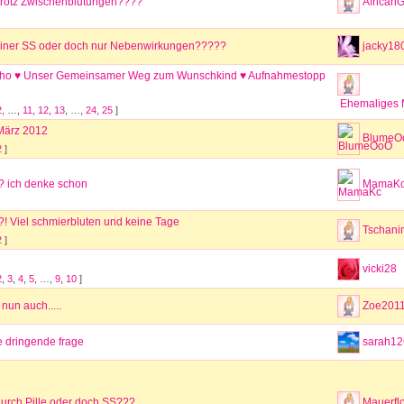
rotz Zwischenblutungen????
African
iner SS oder doch nur Nebenwirkungen?????
jacky18
Oho ♥ Unser Gemeinsamer Weg zum Wunschkind ♥ Aufnahmestopp
Ehemaliges M
2
, …,
11
,
12
,
13
, …,
24
,
25
]
März 2012
BlumeO
2
]
?? ich denke schon
MamaK
! Viel schmierbluten und keine Tage
Tschani
2
]
vicki28
2
,
3
,
4
,
5
, …,
9
,
10
]
nun auch.....
Zoe201
e dringende frage
sarah12
durch Pille oder doch SS???
Mauerfl