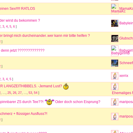
einen Sex!!!!! RATLOS
MamaK
nder wirst du bekommen ?
Babylei
2
,
3
,
4
,
5
,
6
]
r bringt mich durcheinander..wer kann mir bitte helfen ?
Glubsch
2
]
 denn jetzt ?????????????
Babygir
Schneef
2
]
?
xerrix
2
,
3
,
4
,
5
]
R LANGZEITHIBBELS. -Jemand Lust?
2
, …,
25
,
26
,
27
, …,
53
,
54
]
Ehemaliges M
spinnbarer ZS durch Tee??!
Oder doch schon Eisprung?
maripo
chmerz + flüssiger Ausfluss?!
maripo
2
]