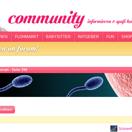
REN
FLOHMARKT
BABYSITTER
RATGEBER
FUN
SHOP
orum - Seite 396
röffnen
Schneef