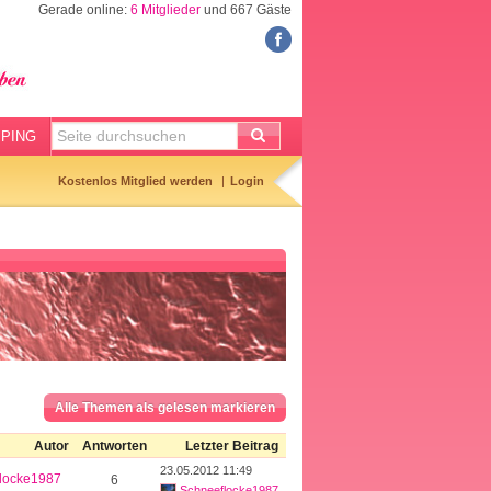
Gerade online:
6 Mitglieder
und 667 Gäste
FORUM
Meine Forenthemen
Meine Forenbeiträge
PING
Gemerkte Themen
Kostenlos Mitglied werden
Login
Neueste Themen
Aktuell diskutiert
Forenticker
Forenbilder
Forenregeln
Alle Themen als gelesen markieren
Autor
Antworten
Letzter Beitrag
23.05.2012 11:49
locke1987
6
Schneeflocke1987