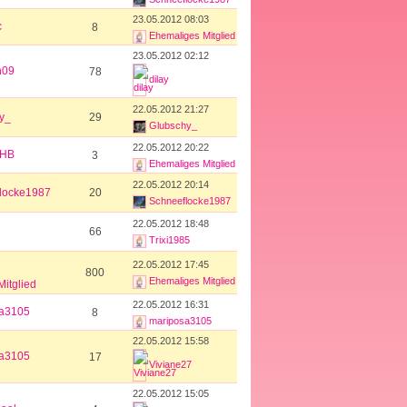
23.05.2012 08:03
c
8
Ehemaliges Mitglied
23.05.2012 02:12
n09
78
dilay
22.05.2012 21:27
y_
29
Glubschy_
22.05.2012 20:22
lHB
3
Ehemaliges Mitglied
22.05.2012 20:14
locke1987
20
Schneeflocke1987
22.05.2012 18:48
66
Trixi1985
22.05.2012 17:45
800
Ehemaliges Mitglied
itglied
22.05.2012 16:31
sa3105
8
mariposa3105
22.05.2012 15:58
sa3105
17
Viviane27
22.05.2012 15:05