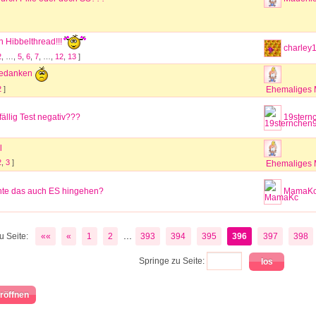
 Hibbelthread!!!
charley
2
, …,
5
,
6
,
7
, …,
12
,
13
]
Gedanken
2
]
Ehemaliges M
ällig Test negativ???
19stern
l
2
,
3
]
Ehemaliges M
nnte das auch ES hingehen?
MamaK
...
u Seite:
««
«
1
2
393
394
395
396
397
398
Springe zu Seite:
röffnen