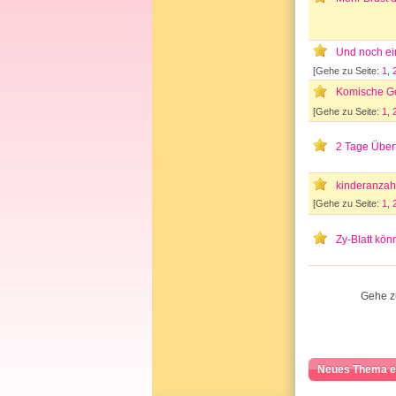
Und noch ein
[Gehe zu Seite:
1
,
Komische 
[Gehe zu Seite:
1
,
2 Tage Überf
kinderanzah
[Gehe zu Seite:
1
,
Zy-Blatt kö
Gehe z
Neues Thema e