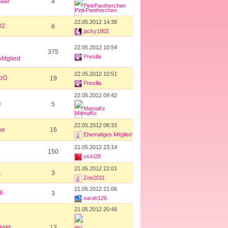
Gaal
4
PinkPantherchen
22.05.2012 14:38
02
6
jacky1802
22.05.2012 10:54
375
Presilla
itglied
22.05.2012 10:51
oO
19
Presilla
22.05.2012 09:42
c
5
MamaKc
22.05.2012 08:33
ne
16
Ehemaliges Mitglied
21.05.2012 23:14
150
vicki28
21.05.2012 22:01
1
3
Zoe2011
21.05.2012 21:06
6
3
sarah126
21.05.2012 20:46
ower
13