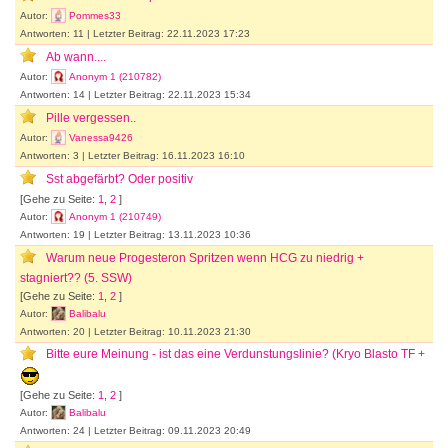
Autor:
Pommes33
Antworten: 11 | Letzter Beitrag: 22.11.2023 17:23
Ab wann....
Autor:
Anonym 1 (210782)
Antworten: 14 | Letzter Beitrag: 22.11.2023 15:34
Pille vergessen..
Autor:
Vanessa9426
Antworten: 3 | Letzter Beitrag: 16.11.2023 16:10
Sst abgefärbt? Oder positiv
[Gehe zu Seite:
1
,
2
]
Autor:
Anonym 1 (210749)
Antworten: 19 | Letzter Beitrag: 13.11.2023 10:36
Warum neue Progesteron Spritzen wenn HCG zu niedrig +
stagniert?? (5. SSW)
[Gehe zu Seite:
1
,
2
]
Autor:
Balibalu
Antworten: 20 | Letzter Beitrag: 10.11.2023 21:30
Bitte eure Meinung - ist das eine Verdunstungslinie? (Kryo Blasto TF +
[Gehe zu Seite:
1
,
2
]
Autor:
Balibalu
Antworten: 24 | Letzter Beitrag: 09.11.2023 20:49