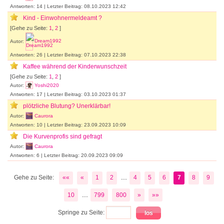
Antworten: 14 | Letzter Beitrag: 08.10.2023 12:42
Kind - Einwohnermeldeamt ?
[Gehe zu Seite:
1
,
2
]
Autor:
Dream1992
Antworten: 26 | Letzter Beitrag: 07.10.2023 22:38
Kaffee während der Kinderwunschzeit
[Gehe zu Seite:
1
,
2
]
Autor:
Yoshi2020
Antworten: 17 | Letzter Beitrag: 03.10.2023 01:37
plötzliche Blutung? Unerklärbar!
Autor:
Caurora
Antworten: 10 | Letzter Beitrag: 23.09.2023 10:09
Die Kurvenprofis sind gefragt
Autor:
Caurora
Antworten: 6 | Letzter Beitrag: 20.09.2023 09:09
...
Gehe zu Seite:
««
«
1
2
4
5
6
7
8
9
...
10
799
800
»
»»
Springe zu Seite: