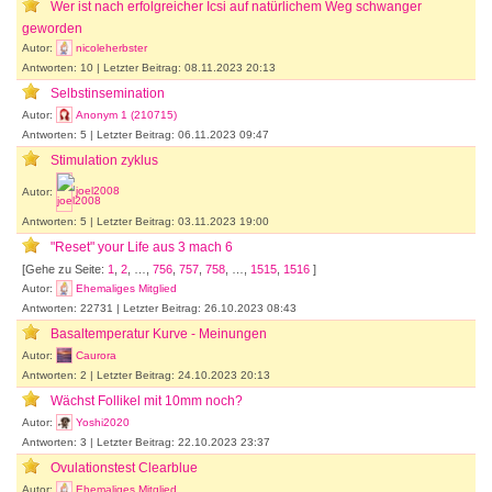
Wer ist nach erfolgreicher Icsi auf natürlichem Weg schwanger
geworden
Autor:
nicoleherbster
Antworten: 10 | Letzter Beitrag: 08.11.2023 20:13
Selbstinsemination
Autor:
Anonym 1 (210715)
Antworten: 5 | Letzter Beitrag: 06.11.2023 09:47
Stimulation zyklus
Autor:
joel2008
Antworten: 5 | Letzter Beitrag: 03.11.2023 19:00
"Reset" your Life aus 3 mach 6
[Gehe zu Seite:
1
,
2
, …,
756
,
757
,
758
, …,
1515
,
1516
]
Autor:
Ehemaliges Mitglied
Antworten: 22731 | Letzter Beitrag: 26.10.2023 08:43
Basaltemperatur Kurve - Meinungen
Autor:
Caurora
Antworten: 2 | Letzter Beitrag: 24.10.2023 20:13
Wächst Follikel mit 10mm noch?
Autor:
Yoshi2020
Antworten: 3 | Letzter Beitrag: 22.10.2023 23:37
Ovulationstest Clearblue
Autor:
Ehemaliges Mitglied