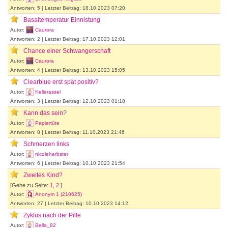
Antworten: 5 | Letzter Beitrag: 18.10.2023 07:20
Basaltemperatur Einnistung
Autor:
Caurora
Antworten: 2 | Letzter Beitrag: 17.10.2023 12:01
Chance einer Schwangerschaft
Autor:
Caurora
Antworten: 4 | Letzter Beitrag: 13.10.2023 15:05
Clearblue erst spät positiv?
Autor:
Kellerassel
Antworten: 3 | Letzter Beitrag: 12.10.2023 01:18
Kann das sein?
Autor:
Papiertüte
Antworten: 8 | Letzter Beitrag: 11.10.2023 21:46
Schmerzen links
Autor:
nicoleherbster
Antworten: 6 | Letzter Beitrag: 10.10.2023 21:54
Zweites Kind?
[Gehe zu Seite:
1
,
2
]
Autor:
Anonym 1 (210625)
Antworten: 27 | Letzter Beitrag: 10.10.2023 14:12
Zyklus nach der Pille
Autor:
Bella_82