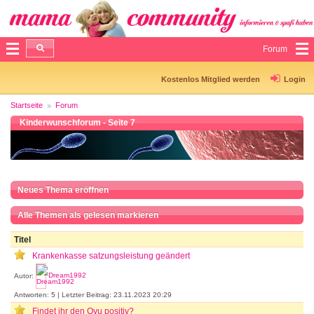
Forum
Kostenlos Mitglied werden
Login
Startseite
Forum
Kinderwunschforum - Seite 7
Neues Thema eröffnen
Alle Themen als gelesen markieren
Titel
Krankenkasse satzungsleistung geändert
Autor:
Dream1992
Antworten: 5 | Letzter Beitrag: 23.11.2023 20:29
Findet ihr den Ovu positiv?