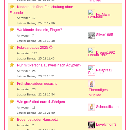
Mitglied
Kinderbuch über Einschulung ohne
Freunde
FoxMami
Antworten: 17
Letzter Beitrag: 25.02 17:36
Wa könnte das sein, Finger?
Silver1985
Antworten: 7
Letzter Beitrag: 25.02 12:48
Februarbabys 2025 😇
Dream1992
Antworten: 174
Letzter Beitrag: 25.02 11:40
Nur mit Personalausweis nach Ägypten?
Palabras2
Antworten: 25
Letzter Beitrag: 23.02 15:21
Frühstücksideen gesucht
Antworten: 23
Ehemaliges
Letzter Beitrag: 22.02 15:54
Mitglied
Wie groß dind eure 4 Jährigen
Schneefitchen
Antworten: 11
Letzter Beitrag: 20.02 21:59
Bodenbett oder Hausbett?
Lovelymom3
Antworten: 2