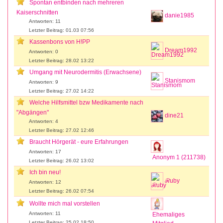
Spontan entbinden nach mehreren
Kaiserschnitten
danie1985
Antworten: 11
Letzter Beitrag: 01.03 07:56
Kassenbons von H!PP
Dream1992
Antworten: 0
Letzter Beitrag: 28.02 13:22
Umgang mit Neurodermitis (Erwachsene)
Stanismom
Antworten: 9
Letzter Beitrag: 27.02 14:22
Welche Hilfsmittel bzw Medikamente nach
"Abgängen"
dine21
Antworten: 4
Letzter Beitrag: 27.02 12:46
Braucht Hörgerät - eure Erfahrungen
Antworten: 17
Anonym 1 (211738)
Letzter Beitrag: 26.02 13:02
Ich bin neu!
ℛuby
Antworten: 12
Letzter Beitrag: 26.02 07:54
Wollte mich mal vorstellen
Antworten: 11
Ehemaliges
Letzter Beitrag: 25.02 18:50