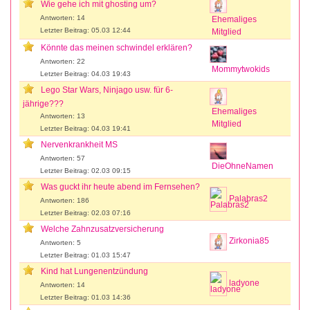
Wie gehe ich mit ghosting um?
Antworten: 14
Ehemaliges
Letzter Beitrag: 05.03 12:44
Mitglied
Könnte das meinen schwindel erklären?
Antworten: 22
Mommytwokids
Letzter Beitrag: 04.03 19:43
Lego Star Wars, Ninjago usw. für 6-
jährige???
Ehemaliges
Antworten: 13
Mitglied
Letzter Beitrag: 04.03 19:41
Nervenkrankheit MS
Antworten: 57
DieOhneNamen
Letzter Beitrag: 02.03 09:15
Was guckt ihr heute abend im Fernsehen?
Palabras2
Antworten: 186
Letzter Beitrag: 02.03 07:16
Welche Zahnzusatzversicherung
Zirkonia85
Antworten: 5
Letzter Beitrag: 01.03 15:47
Kind hat Lungenentzündung
ladyone
Antworten: 14
Letzter Beitrag: 01.03 14:36