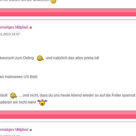
maliges Mitglied
11.2013 15:57
ckwunsch zum Outing
und natürlich das alles prima ist!
les Halloween US-Bild!
läuft
... und nicht, dass du uns heute Abend wieder so auf die Folter spannst
ptieren wir nicht mehr
maliges Mitglied