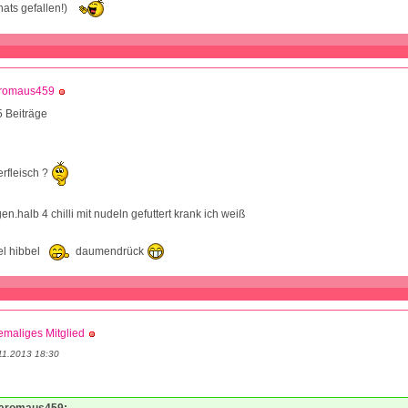
hats gefallen!)
romaus459
 Beiträge
rfleisch ?
n.halb 4 chilli mit nudeln gefuttert krank ich weiß
el hibbel
daumendrück
maliges Mitglied
11.2013 18:30
Caromaus459: