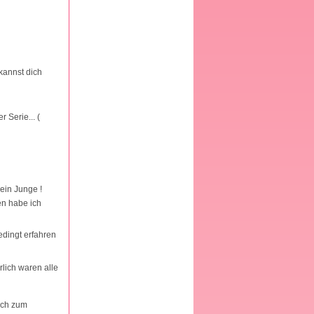
 kannst dich
 Serie... (
ein Junge !
en habe ich
bedingt erfahren
rlich waren alle
sch zum