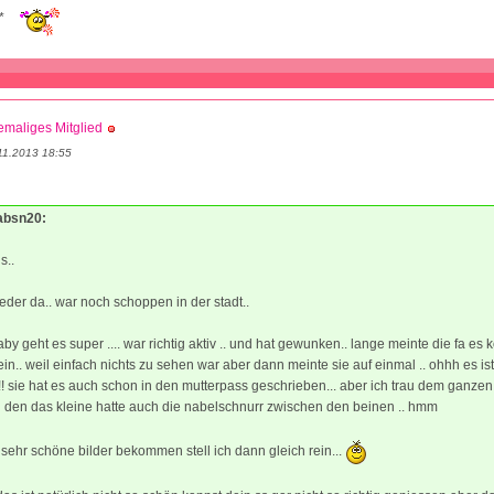
k*
maliges Mitglied
11.2013 18:55
sabsn20:
s..
eder da.. war noch schoppen in der stadt..
by geht es super .... war richtig aktiv .. und hat gewunken.. lange meinte die fa es 
n.. weil einfach nichts zu sehen war aber dann meinte sie auf einmal .. ohhh es ist
!!!!!! sie hat es auch schon in den mutterpass geschrieben... aber ich trau dem ganze
h den das kleine hatte auch die nabelschnurr zwischen den beinen .. hmm
sehr schöne bilder bekommen stell ich dann gleich rein...