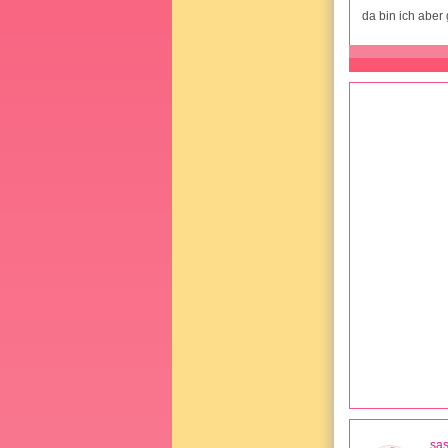
da bin ich abe
sa