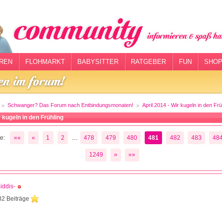
REN
FLOHMARKT
BABYSITTER
RATGEBER
FUN
SHOP
Schwanger? Das Forum nach Entbindungsmonaten!
April 2014 - Wir kugeln in den Frü
r kugeln in den Frühling
...
e:
««
«
1
2
478
479
480
481
482
483
48
1249
»
»»
iddis-
32 Beiträge