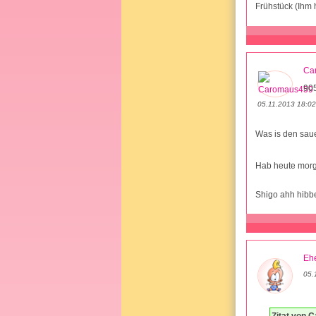
Frühstück (Ihm 
Ca
905
05.11.2013 18:02
Was is den saue
Hab heute morge
Shigo ahh hibb
Ehe
05.
Zitat von 