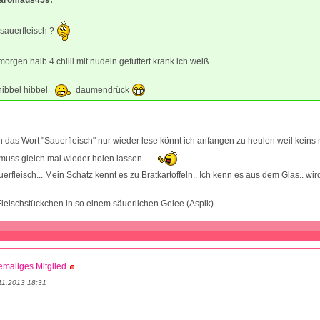
sauerfleisch ?
orgen.halb 4 chilli mit nudeln gefuttert krank ich weiß
hibbel hibbel
daumendrück
das Wort "Sauerfleisch" nur wieder lese könnt ich anfangen zu heulen weil keins 
h muss gleich mal wieder holen lassen...
erfleisch... Mein Schatz kennt es zu Bratkartoffeln.. Ich kenn es aus dem Glas.. wird 
Fleischstückchen in so einem säuerlichen Gelee (Aspik)
maliges Mitglied
11.2013 18:31