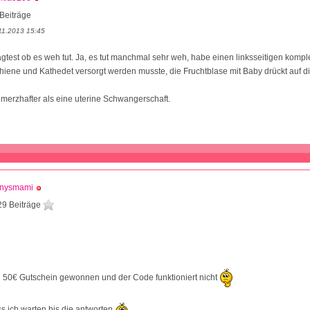
Beiträge
11.2013 15:45
agtest ob es weh tut. Ja, es tut manchmal sehr weh, habe einen linksseitigen kompl
chiene und Kathedet versorgt werden musste, die Fruchtblase mit Baby drückt auf di
chmerzhafter als eine uterine Schwangerschaft.
nnysmami
29 Beiträge
 50€ Gutschein gewonnen und der Code funktioniert nicht
 ich warten bis die antworten