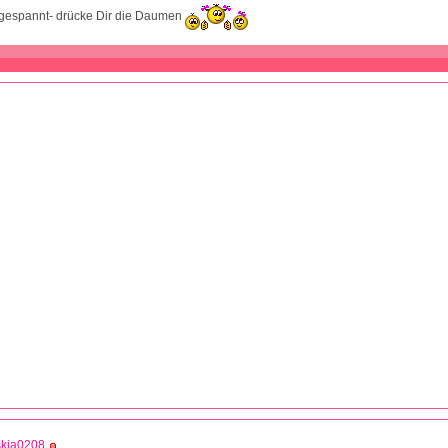
r gespannt- drücke Dir die Daumen
skia0208