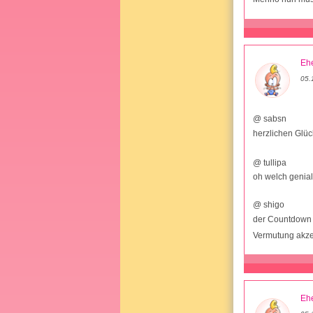
Ehe
05.
@ sabsn
herzlichen Glü
@ tullipa
oh welch genia
@ shigo
der Countdown 
Vermutung akze
Ehe