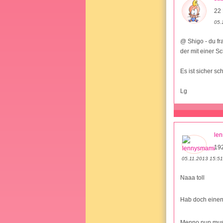
22 
05.
@ Shigo - du fr
der mit einer S
Es ist sicher s
Lg
le
19
05.11.2013 15:51
Naaa toll
Hab doch einen
Menno nun muss