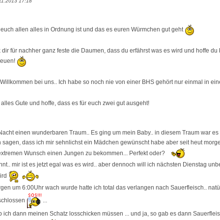
11.2013 17:18
euch allen alles in Ordnung ist und das es euren Würmchen gut geht
k dir für nachher ganz feste die Daumen, dass du erfährst was es wird und hoffe du
freuen!
 Willkommen bei uns.. Ich habe so noch nie von einer BHS gehört nur einmal in einer
 alles Gute und hoffe, dass es für euch zwei gut ausgeht!
 Nacht einen wunderbaren Traum.. Es ging um mein Baby.. in diesem Traum war es 
h sagen, dass ich mir sehnlichst ein Mädchen gewünscht habe aber seit heut morg
extremen Wunsch einen Jungen zu bekommen... Perfekt oder?
nnt.. mir ist es jetzt egal was es wird.. aber dennoch will ich nächsten Dienstag un
ird
rgen um 6:00Uhr wach wurde hatte ich total das verlangen nach Sauerfleisch.. natü
schlossen
...
 ich dann meinen Schatz losschicken müssen ... und ja, so gab es dann Sauerflei