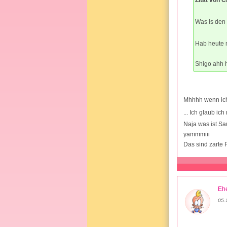
Was is den 
Hab heute m
Shigo ahh 
Mhhhh wenn ich 
... Ich glaub ic
Naja was ist Sau
yammmiii
Das sind zarte 
Ehe
05.