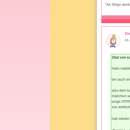
*An Shigo den
Ehe
05.
Zitat von 
hallo mädel
bin auch wi
also dem ba
mädchen sei
junge.!!!!!
soo wirklic
hab wieder 