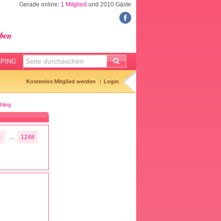
Gerade online:
1 Mitglied
und 2010 Gäste
FORUM
Meine Forenthemen
Meine Forenbeiträge
PING
Gemerkte Themen
Kostenlos Mitglied werden
Login
Neueste Themen
hling
Aktuell diskutiert
Forenticker
...
4
1248
Forenbilder
Forenregeln