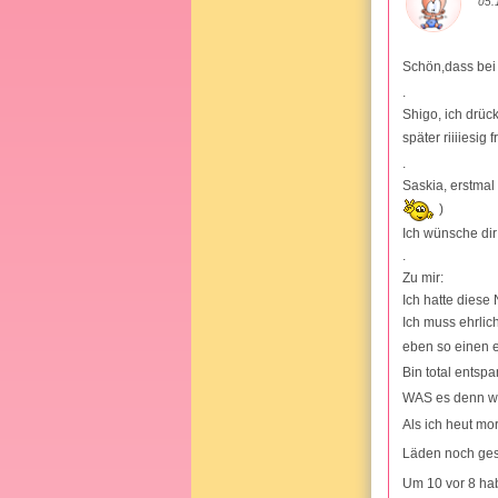
05.
Schön,dass bei 
.
Shigo, ich drüc
später riiiiesig 
.
Saskia, erstmal
)
Ich wünsche dir
.
Zu mir:
Ich hatte diese
Ich muss ehrlic
eben so einen 
Bin total entspa
WAS es denn w
Als ich heut mo
Läden noch ge
Um 10 vor 8 hab