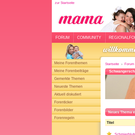
zur Startseite
rtseite
rum
mmunity
FORUM
COMMUNITY
REGIONALFO
gionalforen
ohmarkt
Meine Forenthemen
Startseite
Forum
ysitter
Meine Forenbeiträge
Schwangerscha
Gemerkte Themen
tgeber
Neueste Themen
n
Aktuell diskutiert
Forenticker
opping
Forenbilder
Neues Thema e
Forenregeln
sloggen
Titel
Schmierblut