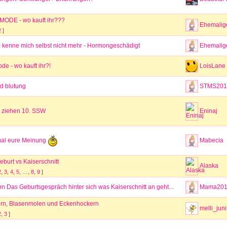
DE - wo kauft ihr???
Ehemalige
2
]
 kenne mich selbst nicht mehr - Hormongeschädigt
Ehemalige
e - wo kauft ihr?!
LoisLane
d blutung
STMS201
L ziehen 10. SSW
Eninaj
Mabecia
mal eure Meinung
eburt vs Kaiserschnitt
Alaska
2
,
3
,
4
,
5
, …,
8
,
9
]
n Das Geburtsgespräch hinter sich was Kaiserschnitt an geht...
Mama201
rn, Blasenmolen und Eckenhockern
melli_jun
2
,
3
]