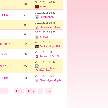
30.01.2015 20:12
16
tubi86
30.01.2015 16:57
178199
17
Serafinchen
30.01.2015 16:48
9
Ehemaliges Mitglied
30.01.2015 13:35
6
amel25
30.01.2015 11:25
ppi1987
12
Zuckerpüppi1987
29.01.2015 23:09
177783
25
Anonym 177783
29.01.2015 11:17
beer
25
Emilieerdbeer
29.01.2015 06:49
178156
13
Ehemaliges Mitglied
...
153
1211
1212
»
»»