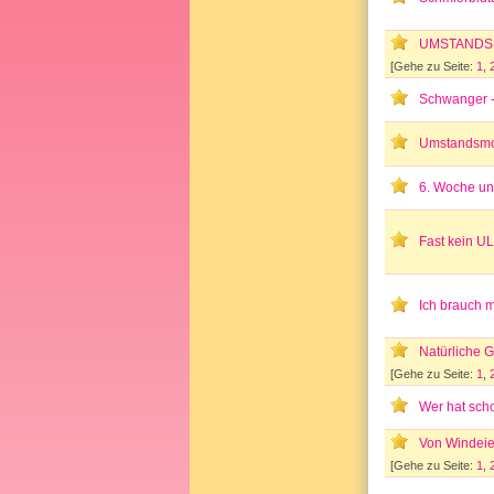
UMSTANDSMO
[Gehe zu Seite:
1
,
Schwanger -
Umstandsmod
6. Woche un
Fast kein U
Ich brauch 
Natürliche G
[Gehe zu Seite:
1
,
Wer hat scho
Von Windeie
[Gehe zu Seite:
1
,