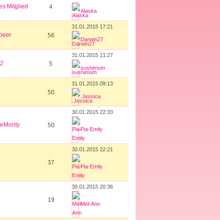
s Mitglied
4
Alaska
31.01.2015 17:21
beer
56
Darwin27
31.01.2015 11:27
2
5
sushimum
31.01.2015 09:13
50
.Jessica
30.01.2015 22:33
eMonty
50
Pia-Emily
30.01.2015 22:21
37
Pia-Emily
30.01.2015 20:36
19
Mel-Ann