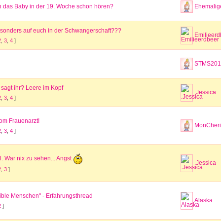
n das Baby in der 19. Woche schon hören?
Ehemalige
besonders auf euch in der Schwangerschaft???
Emilieerd
2
,
3
,
4
]
STMS201
 sagt ihr? Leere im Kopf
.Jessica
2
,
3
,
4
]
vom Frauenarzt!
MonCheri
2
,
3
,
4
]
ll. War nix zu sehen... Angst
.Jessica
2
,
3
]
ible Menschen" - Erfahrungsthread
Alaska
2
]