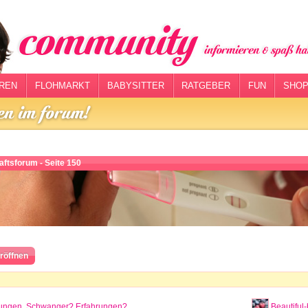
REN
FLOHMARKT
BABYSITTER
RATGEBER
FUN
SHOP
ftsforum - Seite 150
röffnen
ungen. Schwanger? Erfahrungen?
Beautiful-