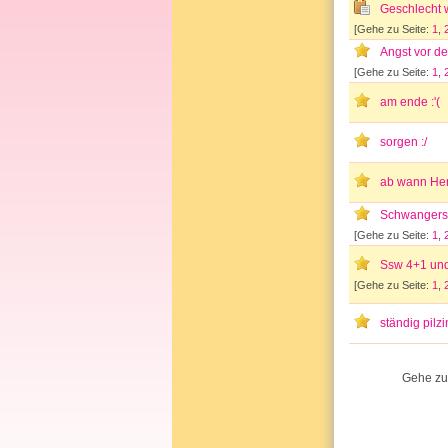
Geschlecht 
[Gehe zu Seite:
1
,
Angst vor de
[Gehe zu Seite:
1
,
am ende :'(
sorgen :/
ab wann Her
Schwangersc
[Gehe zu Seite:
1
,
Ssw 4+1 und 
[Gehe zu Seite:
1
,
ständig pilzin
Gehe zu 