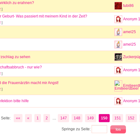
wirklich zu erahnen?
tubi86
2
]
r Geburt- Was passiert mit meinem Kind in der Zeit?
Anonym 
2
]
amel25
amel25
zschlag zu sehen
Zuckerpü
haftsabbruch - nur wie?
Anonym 
2
]
die Frauenärztin macht mir Angst!
Emilieerd
2
]
fektion bitte hilfe
Anonym 
...
Seite:
««
«
1
2
147
148
149
150
151
152
Springe zu Seite: