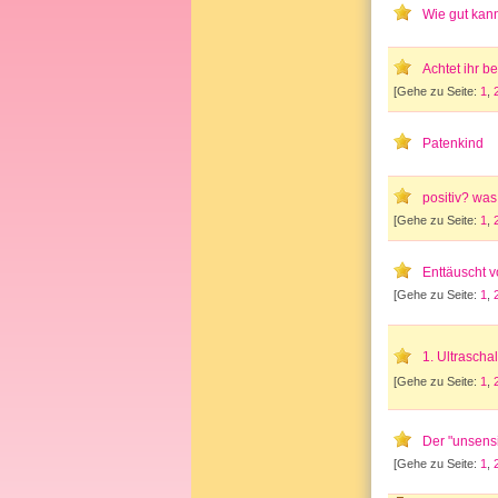
Wie gut kan
Achtet ihr 
[Gehe zu Seite:
1
,
Patenkind
positiv? was
[Gehe zu Seite:
1
,
Enttäuscht 
[Gehe zu Seite:
1
,
1. Ultrascha
[Gehe zu Seite:
1
,
Der "unsens
[Gehe zu Seite:
1
,