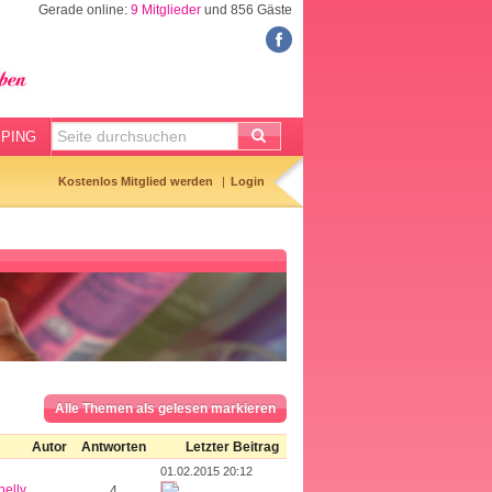
Gerade online:
9 Mitglieder
und 856 Gäste
FORUM
Meine Forenthemen
Meine Forenbeiträge
PING
Gemerkte Themen
Kostenlos Mitglied werden
Login
Neueste Themen
Aktuell diskutiert
Forenticker
Forenbilder
Forenregeln
Alle Themen als gelesen markieren
Autor
Antworten
Letzter Beitrag
01.02.2015 20:12
belly
4